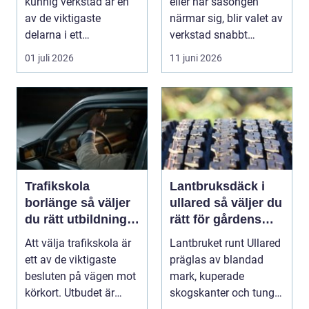
kunnig verkstad är en
eller när säsongen
av de viktigaste
närmar sig, blir valet av
delarna i ett
verkstad snabbt
problemfritt bilägande.
avgörande. En MC-v...
01 juli 2026
11 juni 2026
...
Trafikskola
Lantbruksdäck i
borlänge så väljer
ullared så väljer du
du rätt utbildning
rätt för gårdens
mot körkort
behov
Att välja trafikskola är
Lantbruket runt Ullared
ett av de viktigaste
präglas av blandad
besluten på vägen mot
mark, kuperade
körkort. Utbudet är
skogskanter och tunga