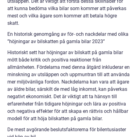
utsläppen. Det är viktigt att förstå dessa skillnader för
att kunna bedöma vilka bilar som kommer att påverkas
mest och vilka ägare som kommer att betala högre
skatt.
En historisk genomgång av för- och nackdelar med olika
”höjningar av bilskatten på gamla bilar 2023”
Historiskt sett har höjningar av bilskatt på gamla bilar
mött både kritik och positiva reaktioner från
allmänheten. Fördelarna med denna åtgärd inkluderar en
minskning av utsläppen och uppmuntran till att använda
mer miljövänliga fordon. Nackdelarna kan vara att ägare
av äldre bilar, särskilt de med låg inkomst, kan påverkas
negativt ekonomiskt. Det är viktigt att ta hänsyn till
erfarenheter från tidigare höjningar och lära av positiva
och negativa effekter för att skapa en rättvis och hållbar
modell för att höja bilskatten på gamla bilar.
De mest avgörande beslutsfaktorerna för bilentusiaster
vid köp av bil