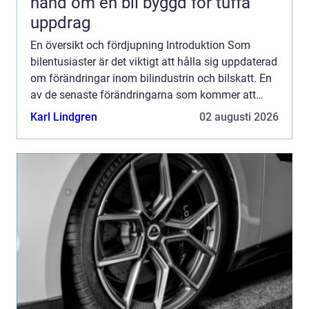
hand om en bil byggd för tuffa
uppdrag
En översikt och fördjupning Introduktion Som
bilentusiaster är det viktigt att hålla sig uppdaterad
om förändringar inom bilindustrin och bilskatt. En
av de senaste förändringarna som kommer att
påverka ägare av äldre bilar är den planerade
Karl Lindgren
02 augusti 2026
höjningen...