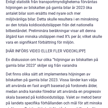
Enligt statistik från transportmyndigheterna förväntas
höjningen av bilskatten på gamla bilar år 2023 öka
antalet bilar som ersätts med nyare och mer
miljövänliga bilar. Detta skulle resultera i en minskning
av den totala koldioxidutsläppen från det nationella
bilbeståndet. Preliminära beräkningar visar att denna
åtgärd kan minska utsläppen med X% per år, vilket skulle
vara en signifikant förbättring för miljön.
[HÄR INFÖRS VIDEO ELLER FLER VIDEOKLIPP]
En diskussion om hur olika ”höjningar av bilskatten på
gamla bilar 2023” skiljer sig från varandra
Det finns olika sätt att implementera höjningen av
bilskatten på gamla bilar 2023. Vissa länder kan välja
att använda en fast avgift baserad på fordonets ålder,
medan andra kanske föredrar att använda en progressiv
skala baserad på koldioxidutsläpp. Valet av metod beror
på landets specifika förhållanden och mål för att minska