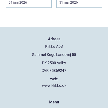
stort, prise...
arbetsmoment.
01 juni 2026
31 maj 2026
Däckva...
Adress
web:
www.klikko.dk
Menu