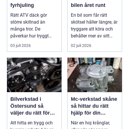
fyrhjuling
bilen året runt
Rätt ATV däck gör
En bil som får rätt
större skillnad än
skötsel håller längre, är
många tror. De
tryggare att köra och
påverkar hur tryggt
behåller mer av sitt
fyrhjulingen beter sig
värde. I no...
03 juli 2026
02 juli 2026
på vä...
Bilverkstad i
Mc-verkstad skåne
Östersund så
så hittar du rätt
väljer du rätt för
hjälp för din
din bil
motorcykel
Att hitta en trygg och
När en hoj krånglar,