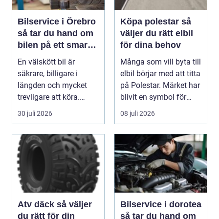
Bilservice i Örebro
Köpa polestar så
så tar du hand om
väljer du rätt elbil
bilen på ett smart
för dina behov
sätt
En välskött bil är
Många som vill byta till
säkrare, billigare i
elbil börjar med att titta
längden och mycket
på Polestar. Märket har
trevligare att köra.
blivit en symbol för
Trots det väntar mån...
mod...
30 juli 2026
08 juli 2026
Atv däck så väljer
Bilservice i dorotea
du rätt för din
så tar du hand om