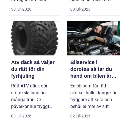
Trots det väntar mån...
symbol för mod...
30 juli 2026
08 juli 2026
Atv däck så väljer
Bilservice i
du rätt för din
dorotea så tar du
fyrhjuling
hand om bilen året
runt
Rätt ATV däck gör
En bil som får rätt
större skillnad än
skötsel håller längre, är
många tror. De
tryggare att köra och
påverkar hur tryggt
behåller mer av sitt
fyrhjulingen beter sig
värde. I no...
03 juli 2026
02 juli 2026
på vä...