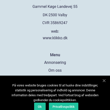
web:
www.klikko.dk
Menu
Annonsering
Om oss
Cookies
På vores website bruges cookies til at huske dine indstillinger,
Kontakta oss
statistik og personalisering af indhold og annoncer. Denne
Sitemap
information deles med tredjepart. Ved fortsat brug af websiden
godkender du cookiepolitikken.
Ok
Privatlivspolitik