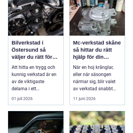
Bilverkstad i
Mc-verkstad skåne
Östersund så
så hittar du rätt
väljer du rätt för
hjälp för din
din bil
motorcykel
Att hitta en trygg och
När en hoj krånglar,
kunnig verkstad är en
eller när säsongen
av de viktigaste
närmar sig, blir valet
delarna i ett
av verkstad snabbt
problemfritt bilägande.
avgörande. En MC-v...
01 juli 2026
11 juni 2026
...