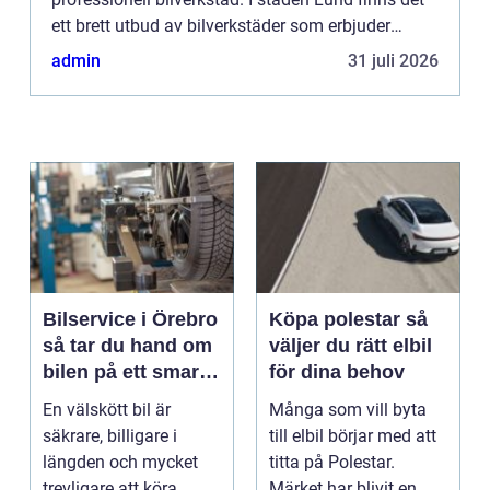
ett brett utbud av bilverkstäder som erbjuder
högkvalitativ service f&...
admin
31 juli 2026
Bilservice i Örebro
Köpa polestar så
så tar du hand om
väljer du rätt elbil
bilen på ett smart
för dina behov
sätt
En välskött bil är
Många som vill byta
säkrare, billigare i
till elbil börjar med att
längden och mycket
titta på Polestar.
trevligare att köra.
Märket har blivit en