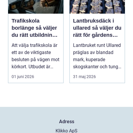
Trafikskola
Lantbruksdäck i
borlänge så väljer
ullared så väljer du
du rätt utbildning
rätt för gårdens
mot körkort
behov
Att välja trafikskola är
Lantbruket runt Ullared
ett av de viktigaste
präglas av blandad
besluten på vägen mot
mark, kuperade
körkort. Utbudet är
skogskanter och tunga
stort, prise...
arbetsmoment.
01 juni 2026
31 maj 2026
Däckva...
Adress