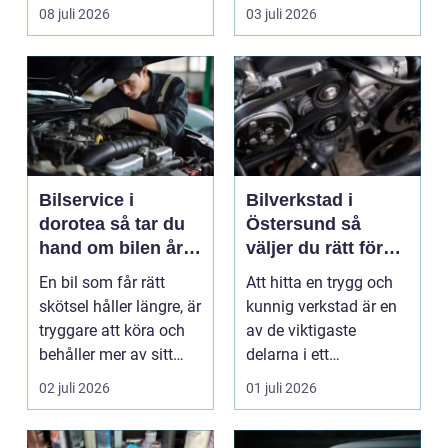
symbol för mod...
fyrhjulingen beter sig
08 juli 2026
03 juli 2026
på vä...
Bilservice i
Bilverkstad i
dorotea så tar du
Östersund så
hand om bilen året
väljer du rätt för
runt
din bil
En bil som får rätt
Att hitta en trygg och
skötsel håller längre, är
kunnig verkstad är en
tryggare att köra och
av de viktigaste
behåller mer av sitt
delarna i ett
värde. I no...
problemfritt bilägande.
02 juli 2026
01 juli 2026
...