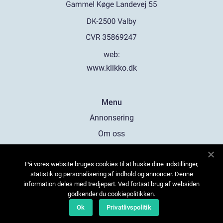
web:
www.klikko.dk
Menu
Annonsering
Om oss
Cookies
På vores website bruges cookies til at huske dine indstillinger,
Kontakta oss
statistik og personalisering af indhold og annoncer. Denne
Sitemap
information deles med tredjepart. Ved fortsat brug af websiden
godkender du cookiepolitikken.
Ok
Privatlivspolitik