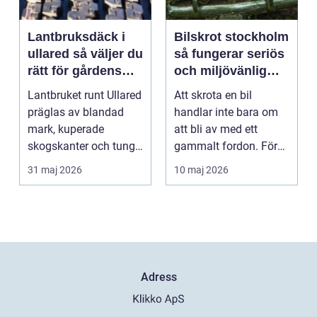
Lantbruksdäck i
Bilskrot stockholm
ullared så väljer du
så fungerar seriös
rätt för gårdens
och miljövänlig
behov
bilskrotning
Lantbruket runt Ullared
Att skrota en bil
präglas av blandad
handlar inte bara om
mark, kuperade
att bli av med ett
skogskanter och tunga
gammalt fordon. För
arbetsmoment.
bilägare i och runt St...
31 maj 2026
10 maj 2026
Däckva...
Adress