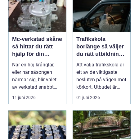
Mc-verkstad skåne
Trafikskola
så hittar du rätt
borlänge så väljer
hjälp för din
du rätt utbildning
motorcykel
mot körkort
När en hoj krånglar,
Att välja trafikskola är
eller när säsongen
ett av de viktigaste
närmar sig, blir valet
besluten på vägen mot
av verkstad snabbt
körkort. Utbudet är
avgörande. En MC-v...
stort, prise...
11 juni 2026
01 juni 2026