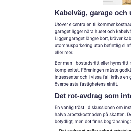
Kabelväg, garage och 
Utöver elcentralen tillkommer kostnaden
garaget ligger nära huset och kabelvä
Ligger garaget längre bort, kräver ka
utomhusparkering utan befintlig elin
eller mer.
Bor man i bostadsrätt eller hyresrätt
komplexitet. Föreningen måste godkän
intressenter och i vissa fall krävs e
överbelasta fastighetens elnät.
Det rot-avdrag som inte
En vanlig tröst i diskussionen om ins
halva arbetskostnaden på skatten. De
betydligt, men det finns begränsningar