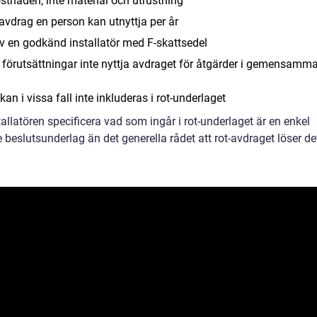
stnaden, inte material och utrustning
-avdrag en person kan utnyttja per år
av en godkänd installatör med F-skattsedel
 förutsättningar inte nyttja avdraget för åtgärder i gemensamm
n i vissa fall inte inkluderas i rot-underlaget
stallatören specificera vad som ingår i rot-underlaget är en enkel
 beslutsunderlag än det generella rådet att rot-avdraget löser de