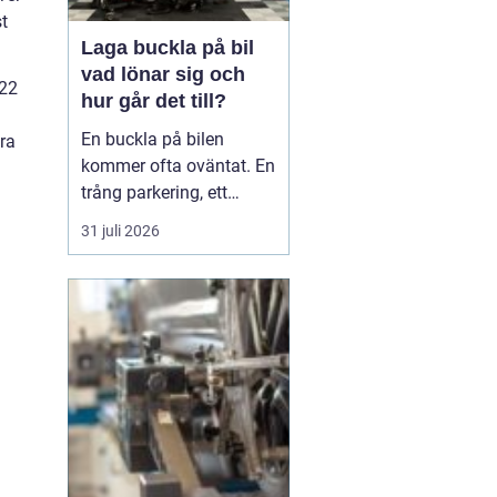
t
Laga buckla på bil
vad lönar sig och
 22
hur går det till?
En buckla på bilen
ra
kommer ofta oväntat. En
trång parkering, ett
dörruppslag utanför
31 juli 2026
mataffären eller ett
plötsligt hageloväder.
Många blir osäkra direkt:
ska man anmäla till
försäkringen, åka till en
plåtverkstad eller går det
att fixa snabbt och smi...