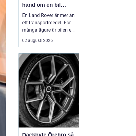
hand om en bil
byggd för tuffa
En Land Rover är mer än
uppdrag
ett transportmedel. För
många ägare är bilen ett
arbetsredskap, ett
02 augusti 2026
fritidsprojekt och en del
av en livsstil. Just därför
spelar service en
avgörande roll. Rätt
skött kan...
Däckbyte Örebro så