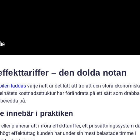
effekttariffer – den dolda notan
bilen laddas
varje natt är det lätt att tro att den stora ekonomisk
lnätets kostnadsstruktur har förändrats på ett sätt som drabba
örberedda på.
de innebär i praktiken
t eller planerar att införa effekttariffer, ett prissättningssystem d
 högt effektuttag kunden har under sin mest belastade timme i