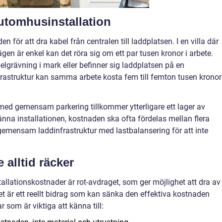
utomhusinstallation
 för att dra kabel från centralen till laddplatsen. I en villa där
gen är enkel kan det röra sig om ett par tusen kronor i arbete.
belgrävning i mark eller befinner sig laddplatsen på en
frastruktur kan samma arbete kosta fem till femton tusen kronor
 med gemensam parkering tillkommer ytterligare ett lager av
na installationen, kostnaden ska ofta fördelas mellan flera
n gemensam laddinfrastruktur med lastbalansering för att inte
 alltid räcker
tallationskostnader är rot-avdraget, som ger möjlighet att dra av
t är ett reellt bidrag som kan sänka den effektiva kostnaden
 som är viktiga att känna till: