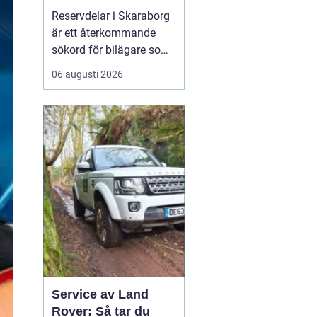
bilar
Reservdelar i Skaraborg
är ett återkommande
sökord för bilägare som
vill hålla bilen i gott
06 augusti 2026
skick utan att betala
onödigt mycket. Många i
regionen vänder sig till
lokala specialister som
bvs.nu när...
Service av Land
Rover: Så tar du