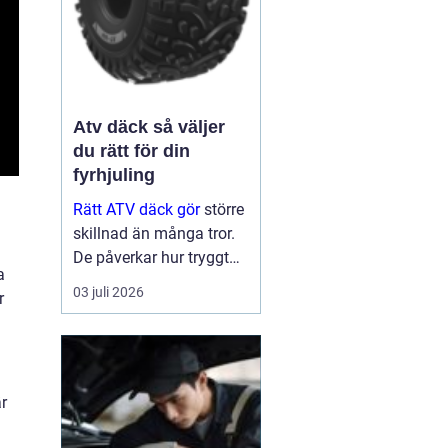
Atv däck så väljer
du rätt för din
fyrhjuling
Rätt ATV däck gör
större
skillnad än många tror.
De påverkar hur tryggt
a
fyrhjulingen beter sig på
03 juli 2026
r
väg, hur effektivt den tar
sig fram i skog och lera
och hur marken under
hjulen mår efteråt. Med
ge...
är