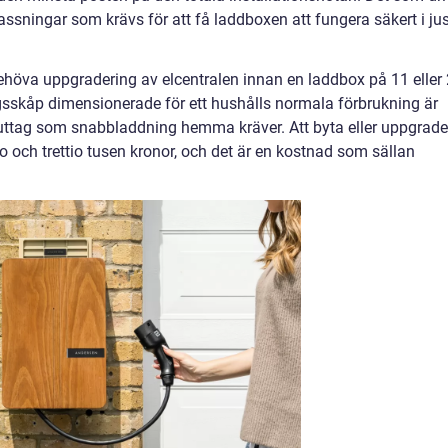
ssningar som krävs för att få laddboxen att fungera säkert i jus
behöva uppgradering av elcentralen innan en laddbox på 11 eller
ingsskåp dimensionerade för ett hushålls normala förbrukning är
ektuttag som snabbladdning hemma kräver. Att byta eller uppgrade
tio och trettio tusen kronor, och det är en kostnad som sällan