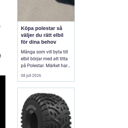
a
Köpa polestar så
väljer du rätt elbil
för dina behov
Många som vill byta till
t
elbil börjar med att titta
på Polestar. Märket har
blivit en symbol för
08 juli 2026
modern, elektrisk körning
där design, teknik och
hållbarhet går hand i
hand. Men hur vet du om
en Polestar passar dig,
och vilken modell som är
rätt val?...