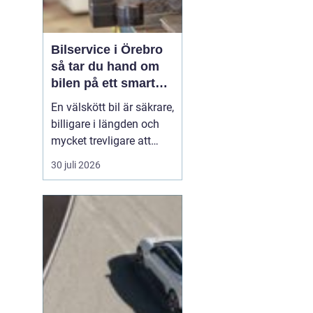
Bilservice i Örebro
så tar du hand om
bilen på ett smart
sätt
En välskött bil är säkrare,
billigare i längden och
mycket trevligare att
köra. Trots det väntar
30 juli 2026
många bilägare i Örebro
för länge med service
och reparationer. I den
här artikeln får du en
enkel genomgång av
hu...