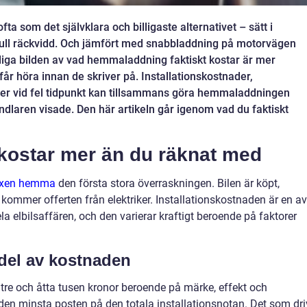
ta som det självklara och billigaste alternativet – sätt i
full räckvidd. Och jämfört med snabbladdning på motorvägen
iga bilden av vad hemmaladdning faktiskt kostar är mer
får höra innan de skriver på. Installationskostnader,
riser vid fel tidpunkt kan tillsammans göra hemmaladdningen
andlaren visade. Den här artikeln går igenom vad du faktiskt
 kostar mer än du räknat med
oxen hemma
den första stora överraskningen. Bilen är köpt,
ommer offerten från elektriker. Installationskostnaden är en av
la elbilsaffären, och den varierar kraftigt beroende på faktorer
del av kostnaden
n tre och åtta tusen kronor beroende på märke, effekt och
 den minsta posten på den totala installationsnotan. Det som dri