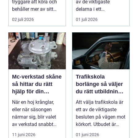
tryggare att köra och
av de viktigaste
behåller mer av sitt
delarna i ett
värde. I no...
problemfritt bilägande.
02 juli 2026
01 juli 2026
...
Mc-verkstad skåne
Trafikskola
så hittar du rätt
borlänge så väljer
hjälp för din
du rätt utbildning
motorcykel
mot körkort
När en hoj krånglar,
Att välja trafikskola är
eller när säsongen
ett av de viktigaste
närmar sig, blir valet
besluten på vägen mot
av verkstad snabbt
körkort. Utbudet är
avgörande. En MC-v...
stort, prise...
11 juni 2026
01 juni 2026