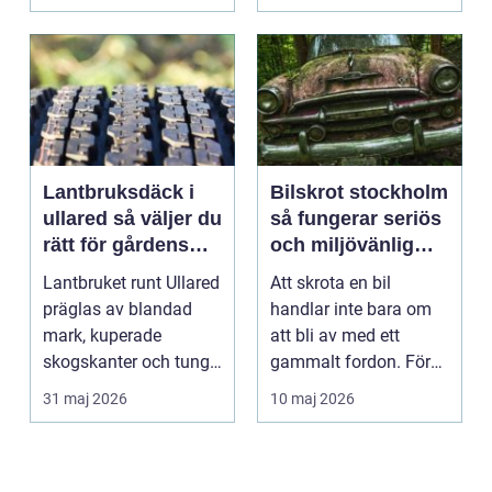
Lantbruksdäck i
Bilskrot stockholm
ullared så väljer du
så fungerar seriös
rätt för gårdens
och miljövänlig
behov
bilskrotning
Lantbruket runt Ullared
Att skrota en bil
präglas av blandad
handlar inte bara om
mark, kuperade
att bli av med ett
skogskanter och tunga
gammalt fordon. För
arbetsmoment.
bilägare i och runt St...
31 maj 2026
10 maj 2026
Däckva...