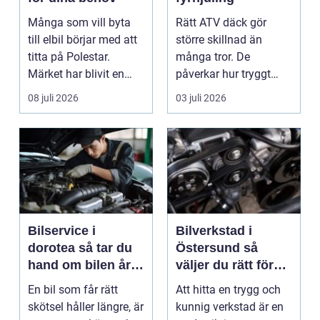
Många som vill byta
Rätt ATV däck gör
till elbil börjar med att
större skillnad än
titta på Polestar.
många tror. De
Märket har blivit en
påverkar hur tryggt
symbol för mod...
fyrhjulingen beter sig
08 juli 2026
03 juli 2026
på vä...
Bilservice i
Bilverkstad i
dorotea så tar du
Östersund så
hand om bilen året
väljer du rätt för
runt
din bil
En bil som får rätt
Att hitta en trygg och
skötsel håller längre, är
kunnig verkstad är en