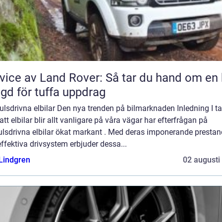
vice av Land Rover: Så tar du hand om en 
gd för tuffa uppdrag
ulsdrivna elbilar Den nya trenden på bilmarknaden Inledning I ta
tt elbilar blir allt vanligare på våra vägar har efterfrågan på
julsdrivna elbilar ökat markant . Med deras imponerande presta
ffektiva drivsystem erbjuder dessa...
 Lindgren
02 augusti