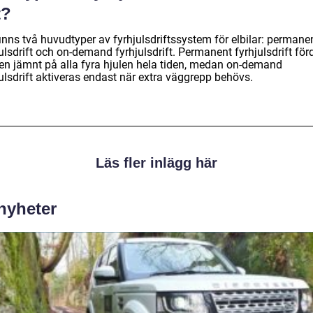
t?
inns två huvudtyper av fyrhjulsdriftssystem för elbilar: permane
ulsdrift och on-demand fyrhjulsdrift. Permanent fyrhjulsdrift för
ten jämnt på alla fyra hjulen hela tiden, medan on-demand
ulsdrift aktiveras endast när extra väggrepp behövs.
Läs fler inlägg här
 nyheter