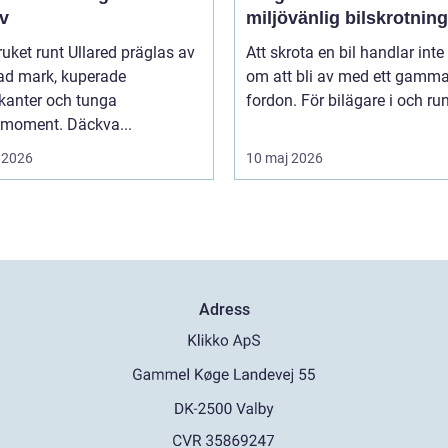
v
miljövänlig bilskrotning
uket runt Ullared präglas av
Att skrota en bil handlar inte
ad mark, kuperade
om att bli av med ett gamma
kanter och tunga
fordon. För bilägare i och runt
smoment. Däckva...
 2026
10 maj 2026
Adress