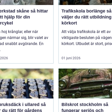
stad skåne så hittar
Trafikskola borlänge så
tt hjälp för din
väljer du rätt utbildnin
rcykel
körkort
 hoj krånglar, eller när
Att välja trafikskola är ett av
en närmar sig, blir valet av
viktigaste besluten på väge
tad snabbt avgörande. En
körkort. Utbudet är stort, prise
.
i 2026
01 juni 2026
ruksdäck i ullared så
Bilskrot stockholm så
r du rätt för gårdens
fungerar seriös och