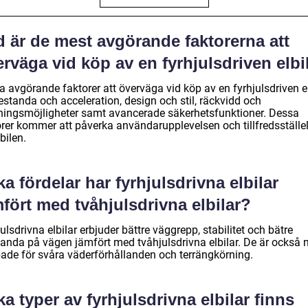
d är de mest avgörande faktorerna att
rväga vid köp av en fyrhjulsdriven elbi
 avgörande faktorer att överväga vid köp av en fyrhjulsdriven el
estanda och acceleration, design och stil, räckvidd och
ningsmöjligheter samt avancerade säkerhetsfunktioner. Dessa
orer kommer att påverka användarupplevelsen och tillfredsställe
bilen.
ka fördelar har fyrhjulsdrivna elbilar
fört med tvåhjulsdrivna elbilar?
ulsdrivna elbilar erbjuder bättre väggrepp, stabilitet och bätre
tanda på vägen jämfört med tvåhjulsdrivna elbilar. De är också 
ade för svåra väderförhållanden och terrängkörning.
ka typer av fyrhjulsdrivna elbilar finns