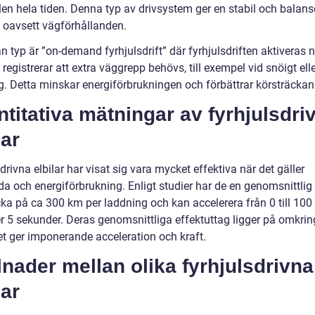
ulen hela tiden. Denna typ av drivsystem ger en stabil och balan
, oavsett vägförhållanden.
 typ är ”on-demand fyrhjulsdrift” där fyrhjulsdriften aktiveras 
registrerar att extra väggrepp behövs, till exempel vid snöigt elle
g. Detta minskar energiförbrukningen och förbättrar körsträckan
titativa mätningar av fyrhjulsdri
lar
drivna elbilar har visat sig vara mycket effektiva när det gäller
da och energiförbrukning. Enligt studier har de en genomsnittlig
cka på ca 300 km per laddning och kan accelerera från 0 till 10
r 5 sekunder. Deras genomsnittliga effektuttag ligger på omkri
et ger imponerande acceleration och kraft.
lnader mellan olika fyrhjulsdrivna
lar