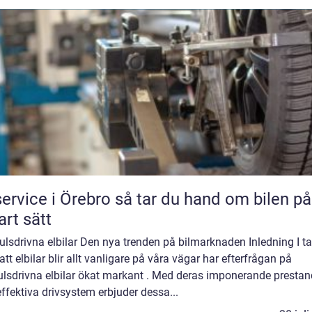
ce i Örebro så tar du hand om bilen på ett
rt sätt
ulsdrivna elbilar Den nya trenden på bilmarknaden Inledning I ta
tt elbilar blir allt vanligare på våra vägar har efterfrågan på
julsdrivna elbilar ökat markant . Med deras imponerande presta
ffektiva drivsystem erbjuder dessa...