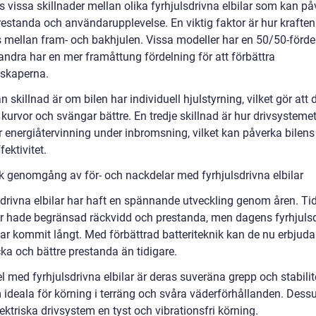
s vissa skillnader mellan olika fyrhjulsdrivna elbilar som kan p
restanda och användarupplevelse. En viktig faktor är hur kraften
s mellan fram- och bakhjulen. Vissa modeller har en 50/50-förde
ndra har en mer framåttung fördelning för att förbättra
skaperna.
 skillnad är om bilen har individuell hjulstyrning, vilket gör att
kurvor och svängar bättre. En tredje skillnad är hur drivsysteme
r energiåtervinning under inbromsning, vilket kan påverka bilens
fektivitet.
sk genomgång av för- och nackdelar med fyrhjulsdrivna elbilar
sdrivna elbilar har haft en spännande utveckling genom åren. Ti
r hade begränsad räckvidd och prestanda, men dagens fyrhjuls
har kommit långt. Med förbättrad batteriteknik kan de nu erbjuda
ka och bättre prestanda än tidigare.
l med fyrhjulsdrivna elbilar är deras suveräna grepp och stabilite
 ideala för körning i terräng och svåra väderförhållanden. Dess
ektriska drivsystem en tyst och vibrationsfri körning.