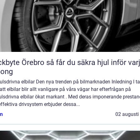
Örebro så får du säkra hjul inför varje
song
ulsdrivna elbilar Den nya trenden på bilmarknaden Inledning I ta
tt elbilar blir allt vanligare på våra vägar har efterfrågan på
julsdrivna elbilar ökat markant . Med deras imponerande presta
ffektiva drivsystem erbjuder dessa...
n
02 augusti