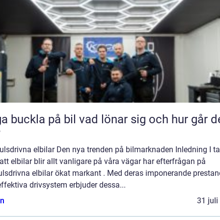
kla på bil vad lönar sig och hur går det
?
ulsdrivna elbilar Den nya trenden på bilmarknaden Inledning I ta
tt elbilar blir allt vanligare på våra vägar har efterfrågan på
julsdrivna elbilar ökat markant . Med deras imponerande presta
ffektiva drivsystem erbjuder dessa...
n
31 jul