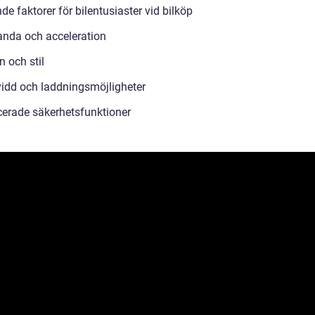
e faktorer för bilentusiaster vid bilköp
anda och acceleration
 och stil
idd och laddningsmöjligheter
erade säkerhetsfunktioner