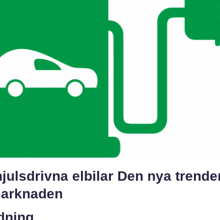
julsdrivna elbilar Den nya trende
marknaden
dning