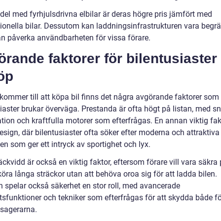
del med fyrhjulsdrivna elbilar är deras högre pris jämfört med
ionella bilar. Dessutom kan laddningsinfrastrukturen vara begr
kan påverka användbarheten för vissa förare.
rande faktorer för bilentusiaster
öp
 kommer till att köpa bil finns det några avgörande faktorer som
siaster brukar överväga. Prestanda är ofta högt på listan, med s
tion och kraftfulla motorer som efterfrågas. En annan viktig fak
esign, där bilentusiaster ofta söker efter moderna och attraktiva
n som ger ett intryck av sportighet och lyx.
äckvidd är också en viktig faktor, eftersom förare vill vara säkra 
öra långa sträckor utan att behöva oroa sig för att ladda bilen.
en spelar också säkerhet en stor roll, med avancerade
tsfunktioner och tekniker som efterfrågas för att skydda både f
sagerarna.