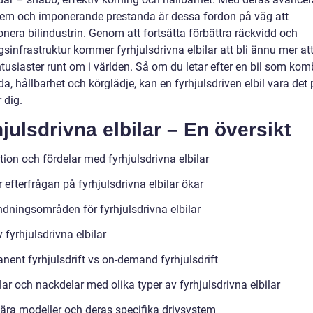
tem och imponerande prestanda är dessa fordon på väg att
onera bilindustrin. Genom att fortsätta förbättra räckvidd och
sinfrastruktur kommer fyrhjulsdrivna elbilar att bli ännu mer at
ntusiaster runt om i världen. Så om du letar efter en bil som kom
a, hållbarhet och körglädje, kan en fyrhjulsdriven elbil vara det 
r dig.
julsdrivna elbilar – En översikt
tion och fördelar med fyrhjulsdrivna elbilar
 efterfrågan på fyrhjulsdrivna elbilar ökar
dningsområden för fyrhjulsdrivna elbilar
 fyrhjulsdrivna elbilar
nent fyrhjulsdrift vs on-demand fyrhjulsdrift
ar och nackdelar med olika typer av fyrhjulsdrivna elbilar
ära modeller och deras specifika drivsystem