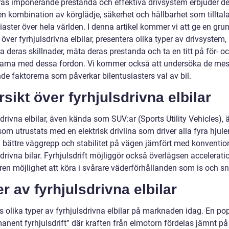
as imponerande prestanda och effektiva drivsystem erbjuder d
n kombination av körglädje, säkerhet och hållbarhet som tilltala
iaster över hela världen. I denna artikel kommer vi att ge en grun
 över fyrhjulsdrivna elbilar, presentera olika typer av drivsystem,
a deras skillnader, mäta deras prestanda och ta en titt på för- o
arna med dessa fordon. Vi kommer också att undersöka de mes
de faktorerna som påverkar bilentusiasters val av bil.
sikt över fyrhjulsdrivna elbilar
drivna elbilar, även kända som SUV:ar (Sports Utility Vehicles), 
om utrustats med en elektrisk drivlina som driver alla fyra hjule
 bättre väggrepp och stabilitet på vägen jämfört med konventio
drivna bilar. Fyrhjulsdrift möjliggör också överlägsen accelerati
ren möjlighet att köra i svårare väderförhållanden som is och sn
r av fyrhjulsdrivna elbilar
s olika typer av fyrhjulsdrivna elbilar på marknaden idag. En po
anent fyrhjulsdrift” där kraften från elmotorn fördelas jämnt på