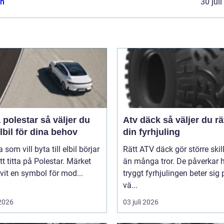
n
30 jul
star så väljer du
Atv däck så väljer du rätt för
elbil för dina behov
din fyrhjuling
som vill byta till elbil börjar
Rätt ATV däck gör större ski
t titta på Polestar. Märket
än många tror. De påverkar 
ivit en symbol för mod...
tryggt fyrhjulingen beter sig 
vä...
 2026
03 juli 2026