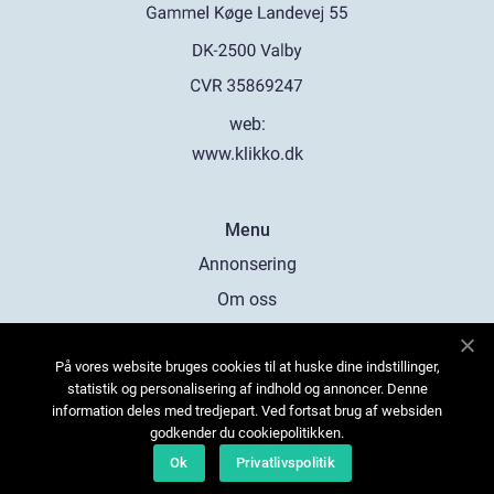
web:
www.klikko.dk
Menu
Annonsering
Om oss
Cookies
På vores website bruges cookies til at huske dine indstillinger,
Kontakta oss
statistik og personalisering af indhold og annoncer. Denne
Sitemap
information deles med tredjepart. Ved fortsat brug af websiden
godkender du cookiepolitikken.
Ok
Privatlivspolitik