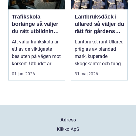
Trafikskola
Lantbruksdäck i
borlänge så väljer
ullared så väljer du
du rätt utbildning
rätt för gårdens
mot körkort
behov
Att välja trafikskola är
Lantbruket runt Ullared
ett av de viktigaste
präglas av blandad
besluten på vägen mot
mark, kuperade
körkort. Utbudet är
skogskanter och tunga
stort, prise...
arbetsmoment.
01 juni 2026
31 maj 2026
Däckva...
Adress