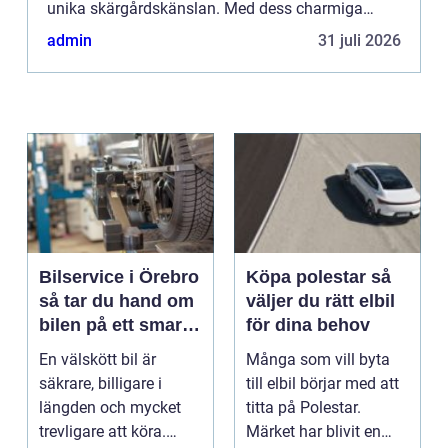
unika skärgårdskänslan. Med dess charmiga
bykärna, vackra s...
admin
31 juli 2026
Bilservice i Örebro
Köpa polestar så
så tar du hand om
väljer du rätt elbil
bilen på ett smart
för dina behov
sätt
En välskött bil är
Många som vill byta
säkrare, billigare i
till elbil börjar med att
längden och mycket
titta på Polestar.
trevligare att köra.
Märket har blivit en