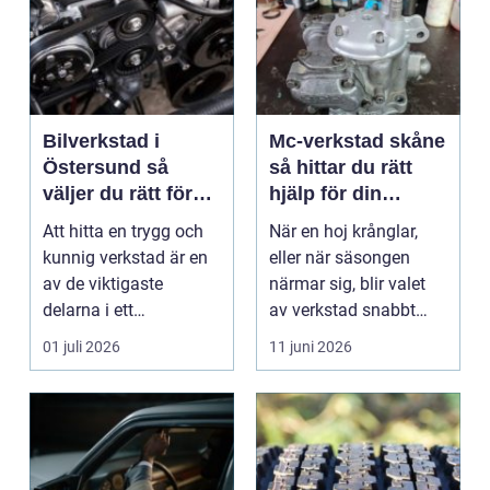
Bilverkstad i
Mc-verkstad skåne
Östersund så
så hittar du rätt
väljer du rätt för
hjälp för din
din bil
motorcykel
Att hitta en trygg och
När en hoj krånglar,
kunnig verkstad är en
eller när säsongen
av de viktigaste
närmar sig, blir valet
delarna i ett
av verkstad snabbt
problemfritt bilägande.
avgörande. En MC-v...
01 juli 2026
11 juni 2026
...