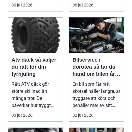
Trots det väntar mån...
symbol för mod...
30 juli 2026
08 juli 2026
Atv däck så väljer
Bilservice i
du rätt för din
dorotea så tar du
fyrhjuling
hand om bilen året
runt
Rätt ATV däck gör
En bil som får rätt
större skillnad än
skötsel håller längre, är
många tror. De
tryggare att köra och
påverkar hur tryggt
behåller mer av sitt
fyrhjulingen beter sig
värde. I no...
03 juli 2026
02 juli 2026
på vä...