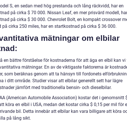
odel S, en sedan med hög prestanda och lång räckvidd, har en
stnad på cirka $ 70 000. Nissan Leaf, en mer prisvärd modell, ha
stnad på cirka $ 30 000. Chevrolet Bolt, en kompakt crossover m
 på cirka 250 miles, har en startkostnad på cirka $ 36 000.
vantitativa mätningar om elbilar
tnad:
få en bättre förståelse för kostnaderna för att äga en elbil kan vi 
vantitativa mätningar. En av de viktigaste faktorerna är kostnad
er, som beräknas genom att ta hänsyn till fordonets elförbrukni
na i ditt område. Studier visar att elbilar generellt sett har lägre
stnader jämfört med traditionella bensin- och dieselbilar.
AAA (American Automobile Association) kostar det i genomsnitt 
att köra en elbil i USA, medan det kostar cirka $ 0,15 per mil för 
ivande bil. Detta innebär att elbilar kan vara billigare att köra o
la på lång sikt.