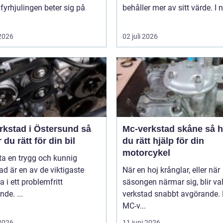
 fyrhjulingen beter sig på
behåller mer av sitt värde. I n
 2026
02 juli 2026
rkstad i Östersund så
Mc-verkstad skåne så hittar
r du rätt för din bil
du rätt hjälp för din
motorcykel
tta en trygg och kunnig
ad är en av de viktigaste
När en hoj krånglar, eller när
a i ett problemfritt
säsongen närmar sig, blir va
nde. ...
verkstad snabbt avgörande.
MC-v...
 2026
11 juni 2026