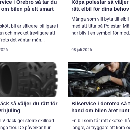
ice i Örebro så tar du
Köpa polestar så väljer du
 om bilen på ett smart
rätt elbil för dina behov
Många som vill byta till elbil
kött bil är säkrare, billigare i
med att titta på Polestar. Mä
n och mycket trevligare att
har blivit en symbol för mod.
Trots det väntar mån...
 2026
08 juli 2026
er du rätt för
Bilservice i dorotea så tar du
yrhjuling
hand om bilen året runt
TV däck gör större skillnad
En bil som får rätt skötsel hå
ga tror. De påverkar hur
längre, är tryggare att köra o