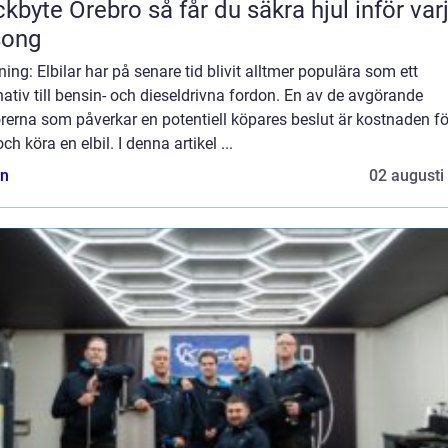
Örebro så får du säkra hjul inför varje
song
ning: Elbilar har på senare tid blivit alltmer populära som ett
nativ till bensin- och dieseldrivna fordon. En av de avgörande
rerna som påverkar en potentiell köpares beslut är kostnaden fö
ch köra en elbil. I denna artikel ...
n
02 augusti