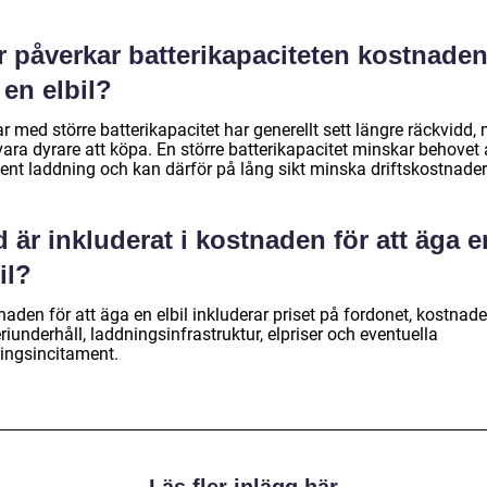
r påverkar batterikapaciteten kostnade
 en elbil?
ar med större batterikapacitet har generellt sett längre räckvidd,
ara dyrare att köpa. En större batterikapacitet minskar behovet 
vent laddning och kan därför på lång sikt minska driftskostnade
 är inkluderat i kostnaden för att äga e
il?
aden för att äga en elbil inkluderar priset på fordonet, kostnade
riunderhåll, laddningsinfrastruktur, elpriser och eventuella
ringsincitament.