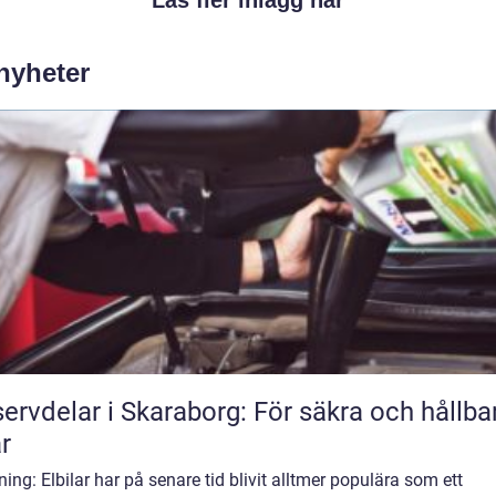
Läs fler inlägg här
 nyheter
ervdelar i Skaraborg: För säkra och hållba
ar
ning: Elbilar har på senare tid blivit alltmer populära som ett