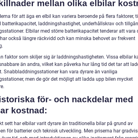
killnader mellan olika elbilar kos
rna för att äga en elbil kan variera beroende på flera faktorer, ti
 batterikapacitet, laddningshastighet, underhållskrav och tillgå
sstationer. Elbilar med större batterikapacitet tenderar att vara 
har också längre räckvidd och kan minska behovet av frekvent
g.
 faktor som skiljer sig är laddningshastigheten. Vissa elbilar k
nabbare än andra, vilket kan påverka hur lång tid det tar att la
t. Snabbladdningsstationer kan vara dyrare än vanliga
gsstationer, men de gör det möjligt att ladda upp bilen mycket
e.
istoriska för- och nackdelar med
lar kostnad:
kt sett har elbilar varit dyrare än traditionella bilar på grund av
n för batterier och teknisk utveckling. Men priserna har gradvis