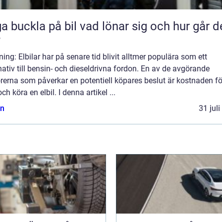
kla på bil vad lönar sig och hur går det
?
ning: Elbilar har på senare tid blivit alltmer populära som ett
nativ till bensin- och dieseldrivna fordon. En av de avgörande
rerna som påverkar en potentiell köpares beslut är kostnaden fö
ch köra en elbil. I denna artikel ...
n
31 jul