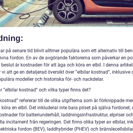
dning:
har på senare tid blivit alltmer populära som ett alternativ till be
rivna fordon. En av de avgörande faktorerna som påverkar en pot
beslut är kostnaden för att äga och köra en elbil. I denna artikel
i att ge en detaljerad översikt över ”elbilar kostnad”, inklusive 
opulära modeller och historiska för- och nackdelar.
r ”elbilar kostnad” och vilka typer finns det?
 kostnad” refererar till de olika utgifterna som är förknippade me
köra en elbil. Det inkluderar inte bara priset på själva fordonet,
stnader för batteriunderhåll, laddningsinfrastruktur, elpriser oc
la incitament från regeringen. Det finns olika typer av elbilar, in
lektriska fordon (BEV), laddhybrider (PHEV) och bränslecellsbilar