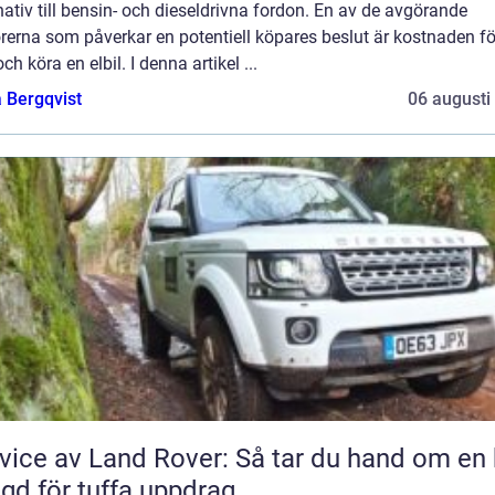
nativ till bensin- och dieseldrivna fordon. En av de avgörande
rerna som påverkar en potentiell köpares beslut är kostnaden fö
ch köra en elbil. I denna artikel ...
 Bergqvist
06 augusti
vice av Land Rover: Så tar du hand om en 
gd för tuffa uppdrag