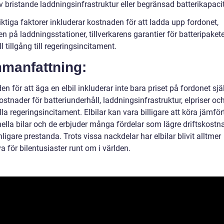
 bristande laddningsinfrastruktur eller begränsad batterikapacit
ktiga faktorer inkluderar kostnaden för att ladda upp fordonet,
en på laddningsstationer, tillverkarens garantier för batteripaket
l tillgång till regeringsincitament.
manfattning:
n för att äga en elbil inkluderar inte bara priset på fordonet sjä
stnader för batteriunderhåll, laddningsinfrastruktur, elpriser oc
la regeringsincitament. Elbilar kan vara billigare att köra jämfö
nella bilar och de erbjuder många fördelar som lägre driftskostn
ligare prestanda. Trots vissa nackdelar har elbilar blivit alltmer
va för bilentusiaster runt om i världen.