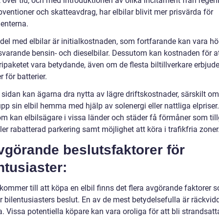
över tid, och med introduktionen av olika incitament från regeri
entioner och skatteavdrag, har elbilar blivit mer prisvärda för
enterna.
del med elbilar är initialkostnaden, som fortfarande kan vara h
svarande bensin- och dieselbilar. Dessutom kan kostnaden för at
ripaketet vara betydande, även om de flesta biltillverkare erbjude
r för batterier.
sidan kan ägarna dra nytta av lägre driftskostnader, särskilt om
pp sin elbil hemma med hjälp av solenergi eller nattliga elpriser.
 kan elbilsägare i vissa länder och städer få förmåner som tillg
ller rabatterad parkering samt möjlighet att köra i trafikfria zoner
vgörande beslutsfaktorer för
ntusiaster:
kommer till att köpa en elbil finns det flera avgörande faktorer 
 bilentusiasters beslut. En av de mest betydelsefulla är räckvid
a. Vissa potentiella köpare kan vara oroliga för att bli strandsat