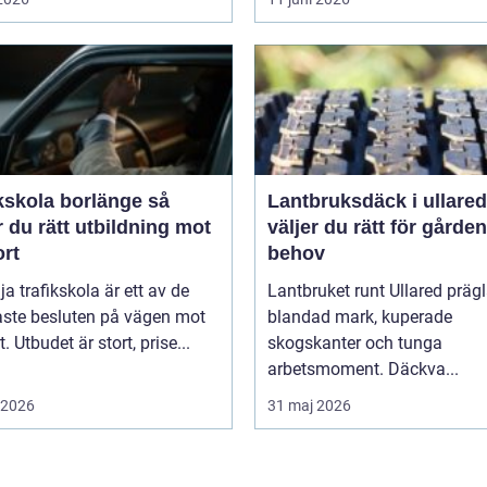
kskola borlänge så
Lantbruksdäck i ullared s
r du rätt utbildning mot
väljer du rätt för gårde
ort
behov
lja trafikskola är ett av de
Lantbruket runt Ullared präg
aste besluten på vägen mot
blandad mark, kuperade
. Utbudet är stort, prise...
skogskanter och tunga
arbetsmoment. Däckva...
i 2026
31 maj 2026