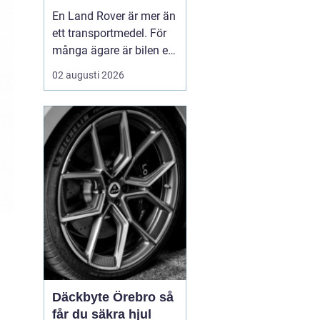
byggd för tuffa
En Land Rover är mer än
uppdrag
ett transportmedel. För
många ägare är bilen ett
arbetsredskap, ett
02 augusti 2026
fritidsprojekt och en del
av en livsstil. Just därför
spelar service en
avgörande roll. Rätt
skött kan...
Däckbyte Örebro så
får du säkra hjul