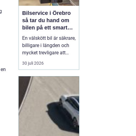
g
Bilservice i Örebro
så tar du hand om
bilen på ett smart
sätt
En välskött bil är säkrare,
billigare i längden och
mycket trevligare att
köra. Trots det väntar
30 juli 2026
många bilägare i Örebro
 en
för länge med service
och reparationer. I den
här artikeln får du en
enkel genomgång av
hu...