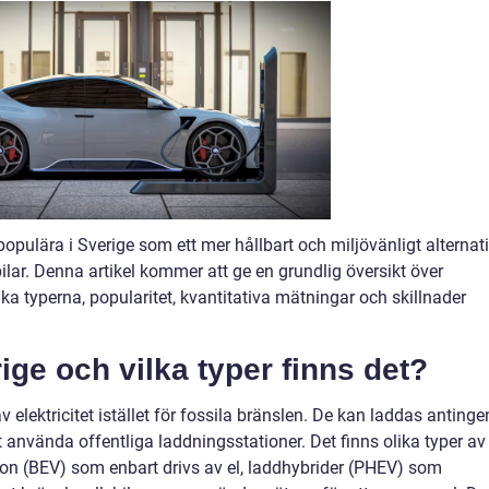
r populära i Sverige som ett mer hållbart och miljövänligt alternat
bilar. Denna artikel kommer att ge en grundlig översikt över
lika typerna, popularitet, kvantitativa mätningar och skillnader
rige och vilka typer finns det?
v elektricitet istället för fossila bränslen. De kan laddas antinge
 använda offentliga laddningsstationer. Det finns olika typer av
ordon (BEV) som enbart drivs av el, laddhybrider (PHEV) som