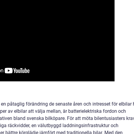
en påtaglig förändring de senaste åren och intresset för elbilar 
er av elbilar att välja mellan, är batterielektriska fordon och
ativen bland svenska bilköpare. För att möta bilentusiasters kra
tiga räckvidder, en välutbyggd laddningsinfrastruktur och
r bättre körglädje jämfört med traditionella bilar. Med den