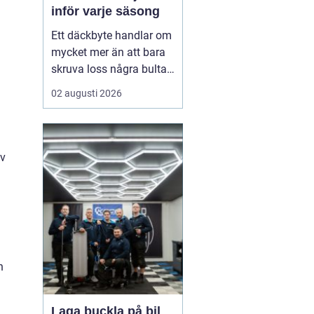
inför varje säsong
Ett däckbyte handlar om
mycket mer än att bara
skruva loss några bultar.
För bilägare i Örebro kan
02 augusti 2026
skillnaden mellan bra
och dåliga däck märkas
tydligt när första
snöfallet kommer, eller
iv
när sommarregnet gör
vägarna hala. Med rätt
kunskap om däck, da...
n
Laga buckla på bil