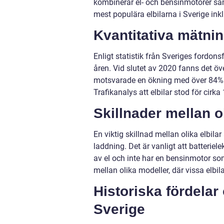
kombinerar el- och bensinmotorer sam
mest populära elbilarna i Sverige in
Kvantitativa mätnin
Enligt statistik från Sveriges fordons
åren. Vid slutet av 2020 fanns det öv
motsvarade en ökning med över 84% 
Trafikanalys att elbilar stod för cirk
Skillnader mellan ol
En viktig skillnad mellan olika elbila
laddning. Det är vanligt att batteriele
av el och inte har en bensinmotor so
mellan olika modeller, där vissa elbi
Historiska fördelar
Sverige