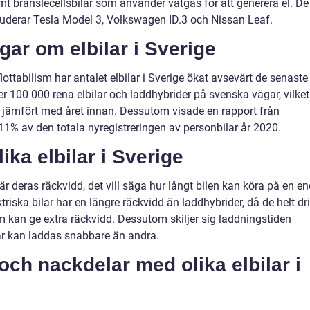
t bränslecellsbilar som använder vätgas för att generera el. De
kluderar Tesla Model 3, Volkswagen ID.3 och Nissan Leaf.
gar om elbilar i Sverige
flottabilism har antalet elbilar i Sverige ökat avsevärt de senaste
er 100 000 rena elbilar och laddhybrider på svenska vägar, vilket
jämfört med året innan. Dessutom visade en rapport från
a 11% av den totala nyregistreringen av personbilar år 2020.
ika elbilar i Sverige
r är deras räckvidd, det vill säga hur långt bilen kan köra på en e
ktriska bilar har en längre räckvidd än laddhybrider, då de helt dr
m kan ge extra räckvidd. Dessutom skiljer sig laddningstiden
lar kan laddas snabbare än andra.
 och nackdelar med olika elbilar i