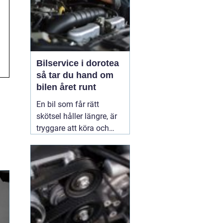
Bilservice i dorotea
så tar du hand om
bilen året runt
En bil som får rätt
skötsel håller längre, är
tryggare att köra och
behåller mer av sitt
värde. I norra Sverige,
med kalla vintrar, vägsalt
och långa avstånd, blir
bra service extra viktig.
Många som
02 juli 2026