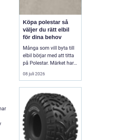
Köpa polestar så
väljer du rätt elbil
för dina behov
Många som vill byta till
elbil börjar med att titta
på Polestar. Märket har
blivit en symbol för
08 juli 2026
modern, elektrisk körning
där design, teknik och
hållbarhet går hand i
hand. Men hur vet du om
en Polestar passar dig,
har
och vilken modell som är
rätt val?...
v