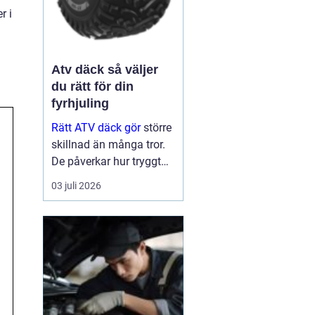
r i
Atv däck så väljer
du rätt för din
fyrhjuling
Rätt ATV däck gör
större
skillnad än många tror.
De påverkar hur tryggt
fyrhjulingen beter sig på
03 juli 2026
väg, hur effektivt den tar
sig fram i skog och lera
och hur marken under
hjulen mår efteråt. Med
ge...