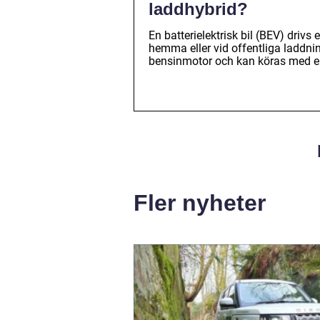
laddhybrid?
En batterielektrisk bil (BEV) driv
hemma eller vid offentliga laddni
bensinmotor och kan köras med end
Fler nyheter