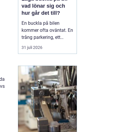
vad lönar sig och
hur går det till?
En buckla på bilen
kommer ofta oväntat. En
trång parkering, ett
dörruppslag utanför
31 juli 2026
mataffären eller ett
plötsligt hageloväder.
Många blir osäkra direkt:
ska man anmäla till
nda
försäkringen, åka till en
ivs
plåtverkstad eller går det
att fixa snabbt och smi...