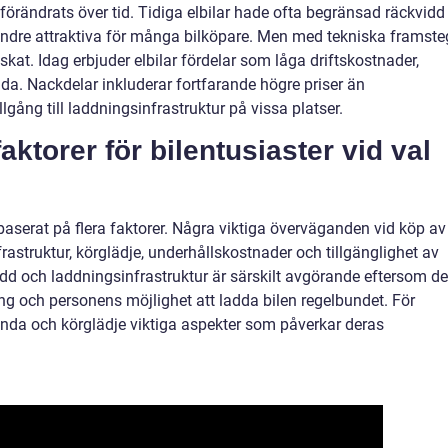
förändrats över tid. Tidiga elbilar hade ofta begränsad räckvidd
mindre attraktiva för många bilköpare. Men med tekniska framste
kat. Idag erbjuder elbilar fördelar som låga driftskostnader,
da. Nackdelar inkluderar fortfarande högre priser än
lgång till laddningsinfrastruktur på vissa platser.
ktorer för bilentusiaster vid val
a baserat på flera faktorer. Några viktiga överväganden vid köp av
frastruktur, körglädje, underhållskostnader och tillgänglighet av
d och laddningsinfrastruktur är särskilt avgörande eftersom de
ng och personens möjlighet att ladda bilen regelbundet. För
nda och körglädje viktiga aspekter som påverkar deras