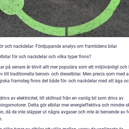
 för och nackdelar: Fördjupande analys om framtidens bilar
lbilar för och nackdelar och vilka typer finns?
har på senare år blivit allt mer populära som ett miljövänligt och 
iv till traditionella bensin- och dieselbilar. Men precis som med a
giska framsteg finns det både för- och nackdelar med att äga oc
 drivs av elektricitet, till skillnad från en vanlig bil som drivs av
ningsmotorer. Detta gör elbilar mer energieffektiva och mindre s
ön, då de inte släpper ut några avgaser och inte är beroende av f
n.