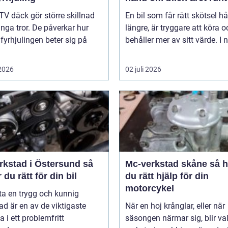
TV däck gör större skillnad
En bil som får rätt skötsel hå
ga tror. De påverkar hur
längre, är tryggare att köra o
 fyrhjulingen beter sig på
behåller mer av sitt värde. I n
 2026
02 juli 2026
rkstad i Östersund så
Mc-verkstad skåne så hittar
r du rätt för din bil
du rätt hjälp för din
motorcykel
tta en trygg och kunnig
ad är en av de viktigaste
När en hoj krånglar, eller när
a i ett problemfritt
säsongen närmar sig, blir va