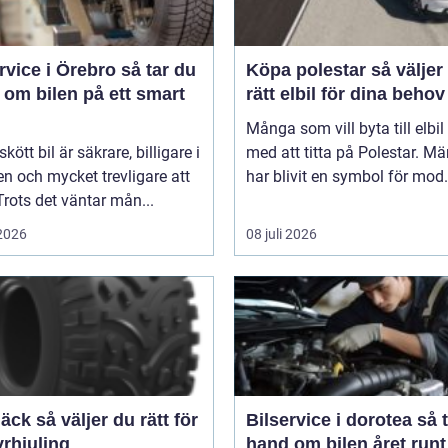
ice i Örebro så tar du
Köpa polestar så väljer du
 om bilen på ett smart
rätt elbil för dina behov
Många som vill byta till elbil
kött bil är säkrare, billigare i
med att titta på Polestar. Mä
n och mycket trevligare att
har blivit en symbol för mod.
Trots det väntar mån...
 2026
08 juli 2026
er du rätt för
Bilservice i dorotea så tar du
yrhjuling
hand om bilen året runt