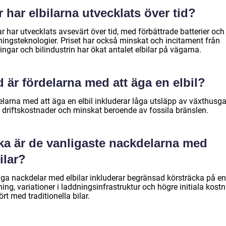
 har elbilarna utvecklats över tid?
ar har utvecklats avsevärt över tid, med förbättrade batterier och
ningsteknologier. Priset har också minskat och incitament från
ingar och bilindustrin har ökat antalet elbilar på vägarna.
 är fördelarna med att äga en elbil?
elarna med att äga en elbil inkluderar låga utsläpp av växthusga
e driftskostnader och minskat beroende av fossila bränslen.
lka är de vanligaste nackdelarna med
ilar?
iga nackdelar med elbilar inkluderar begränsad körsträcka på en
ing, variationer i laddningsinfrastruktur och högre initiala kost
rt med traditionella bilar.