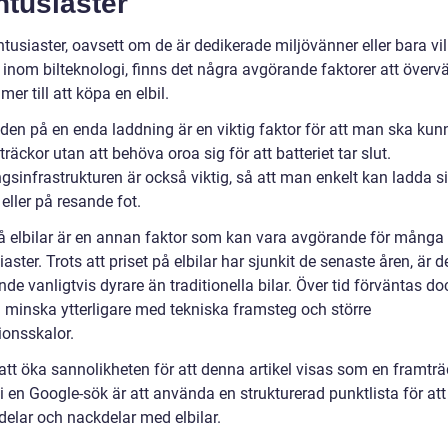
ntusiaster
ntusiaster, oavsett om de är dedikerade miljövänner eller bara vil
 inom bilteknologi, finns det några avgörande faktorer att överv
er till att köpa en elbil.
den på en enda laddning är en viktig faktor för att man ska kun
träckor utan att behöva oroa sig för att batteriet tar slut.
sinfrastrukturen är också viktig, så att man enkelt kan ladda si
ller på resande fot.
på elbilar är en annan faktor som kan vara avgörande för många
iaster. Trots att priset på elbilar har sjunkit de senaste åren, är d
nde vanligtvis dyrare än traditionella bilar. Över tid förväntas do
a minska ytterligare med tekniska framsteg och större
ionsskalor.
 att öka sannolikheten för att denna artikel visas som en framtr
i en Google-sök är att använda en strukturerad punktlista för att 
rdelar och nackdelar med elbilar.