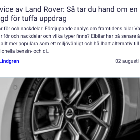
vice av Land Rover: Så tar du hand om en 
gd för tuffa uppdrag
ar för och nackdelar: Fördjupande analys om framtidens bilar Va
ar för och nackdelar och vilka typer finns? Elbilar har på senare å
t allt mer populära som ett miljövänligt och hållbart alternativ till
tionella bensin- och di...
 Lindgren
02 augusti