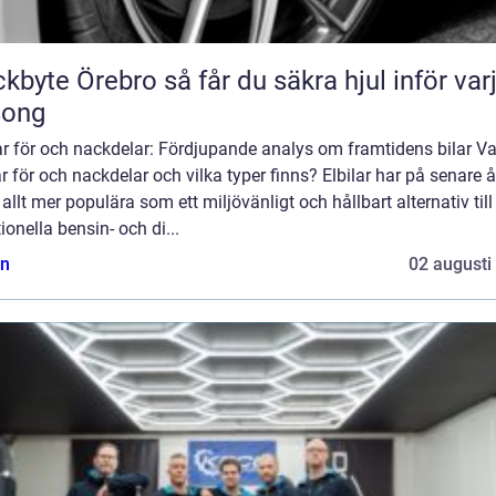
Örebro så får du säkra hjul inför varje
song
ar för och nackdelar: Fördjupande analys om framtidens bilar Va
ar för och nackdelar och vilka typer finns? Elbilar har på senare å
t allt mer populära som ett miljövänligt och hållbart alternativ till
tionella bensin- och di...
n
02 augusti