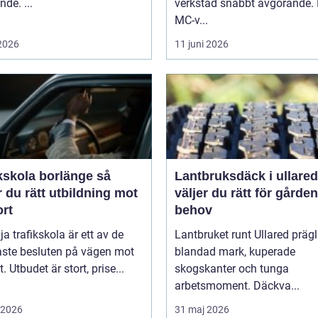
nde. ...
verkstad snabbt avgörande.
MC-v...
 2026
11 juni 2026
kskola borlänge så
Lantbruksdäck i ullared s
r du rätt utbildning mot
väljer du rätt för gårde
ort
behov
lja trafikskola är ett av de
Lantbruket runt Ullared präg
aste besluten på vägen mot
blandad mark, kuperade
. Utbudet är stort, prise...
skogskanter och tunga
arbetsmoment. Däckva...
i 2026
31 maj 2026