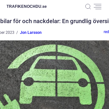
TRAFIKENOCHDU.
se
lbilar för och nackdelar: En grundlig översi
red
ber 2023
Jon Larsson