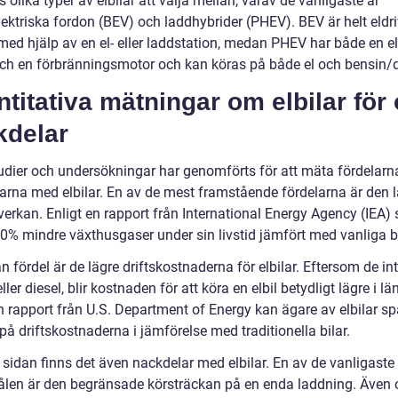
s olika typer av elbilar att välja mellan, varav de vanligaste är
lektriska fordon (BEV) och laddhybrider (PHEV). BEV är helt eldr
med hjälp av en el- eller laddstation, medan PHEV har både en el
ch en förbränningsmotor och kan köras på både el och bensin/d
titativa mätningar om elbilar för
kdelar
tudier och undersökningar har genomförts för att mäta fördelarn
arna med elbilar. En av de mest framstående fördelarna är den 
erkan. Enligt en rapport från International Energy Agency (IEA) 
50% mindre växthusgaser under sin livstid jämfört med vanliga bi
 fördel är de lägre driftskostnaderna för elbilar. Eftersom de in
ller diesel, blir kostnaden för att köra en elbil betydligt lägre i l
en rapport från U.S. Department of Energy kan ägare av elbilar s
 på driftskostnaderna i jämförelse med traditionella bilar.
 sidan finns det även nackdelar med elbilar. En av de vanligaste
len är den begränsade körsträckan på en enda laddning. Även