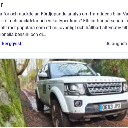
ar
ar för och nackdelar: Fördjupande analys om framtidens bilar Va
ar för och nackdelar och vilka typer finns? Elbilar har på senare å
t allt mer populära som ett miljövänligt och hållbart alternativ till
tionella bensin- och di...
 Bergqvist
06 augusti