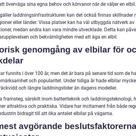
tt överväga sina egna behov och körvanor när de väljer en elbil.
gäller laddningsinfrastrukturen kan det också finnas skillnader 
gioner eller länder. Vissa platser kan ha väl utbyggda nätverk av
tioner, medan andra kan vara mindre utvecklade. Detta kan påv
rupplevelsen och bekvämligheten med att äga en elbil.
orisk genomgång av elbilar för o
kdelar
har funnits i över 100 år, men det är bara på senare tid som de ha
märksamhet och popularitet. Under tidiga år hade elbilar mycke
 räckvidd och längre laddningstider än dagens modeller.
 framsteg, särskilt inom batteriteknik och laddningsteknologi, h
mer attraktiva och praktiska. Vidare har incitament från både reg
ndustrin bidragit till att öka antalet elbilar på vägarna.
mest avgörande beslutsfaktorerna