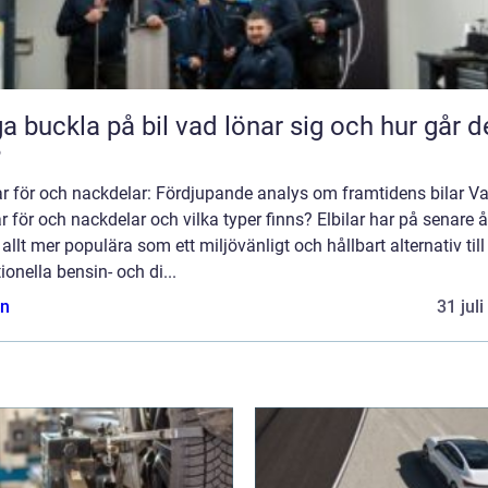
kla på bil vad lönar sig och hur går det
?
ar för och nackdelar: Fördjupande analys om framtidens bilar Va
ar för och nackdelar och vilka typer finns? Elbilar har på senare å
t allt mer populära som ett miljövänligt och hållbart alternativ till
tionella bensin- och di...
n
31 jul