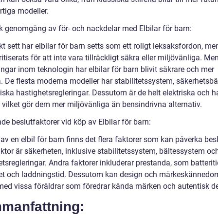
rtiga modeller.
sk genomgång av för- och nackdelar med Elbilar för barn:
kt sett har elbilar för barn setts som ett roligt leksaksfordon, me
itiserats för att inte vara tillräckligt säkra eller miljövänliga. M
ingar inom teknologin har elbilar för barn blivit säkrare och mer
a. De flesta moderna modeller har stabilitetssystem, säkerhetsbä
iska hastighetsregleringar. Dessutom är de helt elektriska och h
 vilket gör dem mer miljövänliga än bensindrivna alternativ.
e beslutfaktorer vid köp av Elbilar för barn:
av en elbil för barn finns det flera faktorer som kan påverka besl
aktor är säkerheten, inklusive stabilitetssystem, bältessystem oc
tsregleringar. Andra faktorer inkluderar prestanda, som batteriti
et och laddningstid. Dessutom kan design och märkeskännedo
, med vissa föräldrar som föredrar kända märken och autentisk d
manfattning: