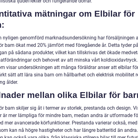
istiska ljudeffekter och fungerande dörrar.
titativa mätningar om Elbilar för
:
en nyligen genomförd marknadsundersökning har försäljningen 
 för barn ökat med 20% jämfört med föregående år. Detta tyder på
ågan på sådana produkter, vilket kan tillskrivas det ökade medve
atförändringar och behovet av att minska vårt koldioxidavtryck.
m visar undersökningen att många föräldrar anser att elbilar för
rkt sätt att lära sina barn om hållbarhet och elektrisk mobilitet 
ng ålder.
lnader mellan olika Elbilar för bar
för barn skiljer sig åt i termer av storlek, prestanda och design. V
r är mer lämpliga för mindre barn, medan andra är utformade fö
d mer avancerade körfunktioner. Prestanda varierar också, med
som kan nå högre hastigheter och har längre batteritid än andra.
 kan också vara olika, från klassiska stilrena bilar till mer futur