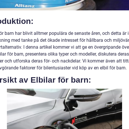
oduktion:
för barn har blivit alltmer populära de senaste åren, och detta är
kning med tanke på det ökade intresset för hållbara och miljövä
talternativ. I denna artikel kommer vi att ge en övergripande öve
ilar för barn, presentera olika typer och modeller, diskutera deras
er och utforska deras för- och nackdelar. Vi kommer även att tit
görande faktorer för bilentusiaster vid köp av en elbil för barn.
sikt av Elbilar för barn: