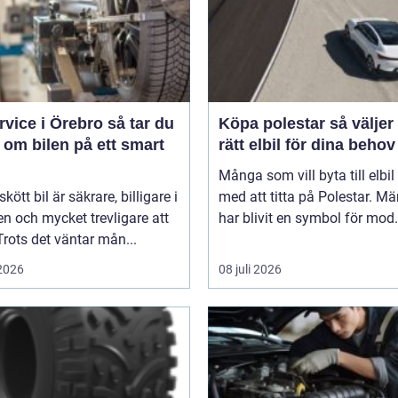
ice i Örebro så tar du
Köpa polestar så väljer du
 om bilen på ett smart
rätt elbil för dina behov
Många som vill byta till elbil
kött bil är säkrare, billigare i
med att titta på Polestar. Mä
n och mycket trevligare att
har blivit en symbol för mod.
Trots det väntar mån...
 2026
08 juli 2026