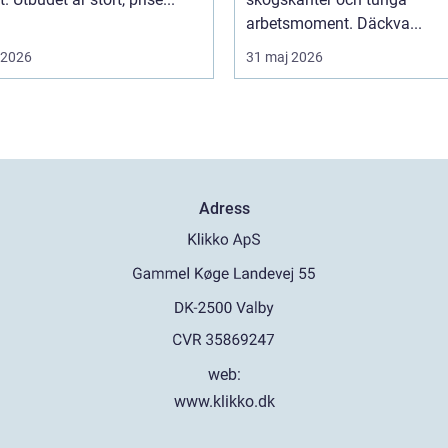
arbetsmoment. Däckva...
i 2026
31 maj 2026
Adress
web:
www.klikko.dk