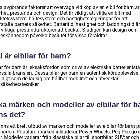
 avgörande faktorer att överväga vid köp av en elbil för barn är
het, prestanda och design. Det är viktigt att välja en bil med
litetssystem, bältesystem och hastighetsregleringar för att
ställa barnets säkerhet. Batteritid, hastighet och laddningstid är
 viktiga prestandafaktorer att beakta. Slutligen kan design och
eskännedom påverka beslutet för vissa föräldrar.
 är elbilar för barn?
ar för barn är leksaksfordon som drivs av elektriska batterier istä
ossila bränslen. Dessa bilar ger barn en autentisk körupplevelse
idigt som de lär sig om hållbar mobilitet och utvecklar
ksäkerhetstekniker.
ka märken och modeller av elbilar för b
ns det?
inns ett brett utbud av märken och modeller av elbilar för barn p
naden. Populära märken inkluderar Power Wheels, Peg Perego 
. Modeller varierar från klassiska bilar till sportbilar, SUV:ar och