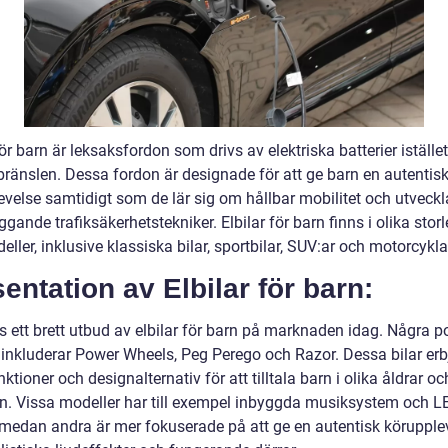
för barn är leksaksfordon som drivs av elektriska batterier istället
 bränslen. Dessa fordon är designade för att ge barn en autentis
evelse samtidigt som de lär sig om hållbar mobilitet och utveckl
gande trafiksäkerhetstekniker. Elbilar för barn finns i olika stor
ller, inklusive klassiska bilar, sportbilar, SUV:ar och motorcykla
entation av Elbilar för barn:
s ett brett utbud av elbilar för barn på marknaden idag. Några p
inkluderar Power Wheels, Peg Perego och Razor. Dessa bilar erb
nktioner och designalternativ för att tilltala barn i olika åldrar oc
en. Vissa modeller har till exempel inbyggda musiksystem och L
medan andra är mer fokuserade på att ge en autentisk körupple