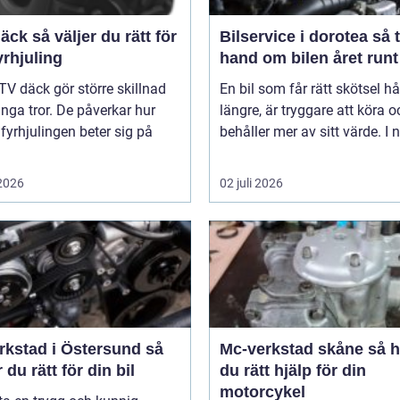
er du rätt för
Bilservice i dorotea så tar du
yrhjuling
hand om bilen året runt
TV däck gör större skillnad
En bil som får rätt skötsel hå
ga tror. De påverkar hur
längre, är tryggare att köra o
 fyrhjulingen beter sig på
behåller mer av sitt värde. I n
 2026
02 juli 2026
rkstad i Östersund så
Mc-verkstad skåne så hittar
r du rätt för din bil
du rätt hjälp för din
motorcykel