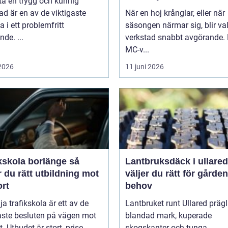
tta en trygg och kunnig
ad är en av de viktigaste
När en hoj krånglar, eller när
a i ett problemfritt
säsongen närmar sig, blir va
nde. ...
verkstad snabbt avgörande.
MC-v...
 2026
11 juni 2026
kskola borlänge så
Lantbruksdäck i ullared s
r du rätt utbildning mot
väljer du rätt för gårde
ort
behov
lja trafikskola är ett av de
Lantbruket runt Ullared präg
aste besluten på vägen mot
blandad mark, kuperade
. Utbudet är stort, prise...
skogskanter och tunga