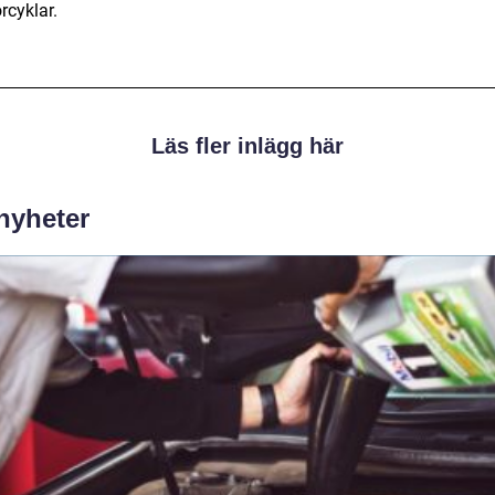
rcyklar.
Läs fler inlägg här
 nyheter