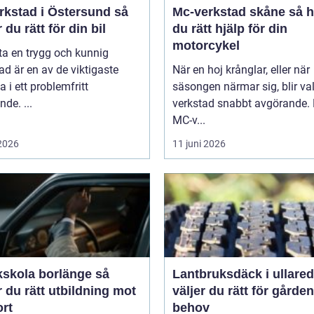
rkstad i Östersund så
Mc-verkstad skåne så hittar
r du rätt för din bil
du rätt hjälp för din
motorcykel
tta en trygg och kunnig
ad är en av de viktigaste
När en hoj krånglar, eller när
a i ett problemfritt
säsongen närmar sig, blir va
nde. ...
verkstad snabbt avgörande.
MC-v...
 2026
11 juni 2026
kskola borlänge så
Lantbruksdäck i ullared s
r du rätt utbildning mot
väljer du rätt för gårde
ort
behov