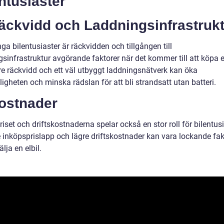
ntusiaster
Räckvidd och Laddningsinfrastruk
a bilentusiaster är räckvidden och tillgången till
sinfrastruktur avgörande faktorer när det kommer till att köpa en
re räckvidd och ett väl utbyggt laddningsnätverk kan öka
gheten och minska rädslan för att bli strandsatt utan batteri.
Kostnader
iset och driftskostnaderna spelar också en stor roll för bilentusi
e inköpsprislapp och lägre driftskostnader kan vara lockande fak
älja en elbil.