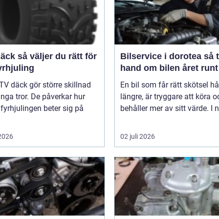
er du rätt för
Bilservice i dorotea så tar du
yrhjuling
hand om bilen året runt
TV däck gör större skillnad
En bil som får rätt skötsel hå
ga tror. De påverkar hur
längre, är tryggare att köra o
 fyrhjulingen beter sig på
behåller mer av sitt värde. I n
 2026
02 juli 2026