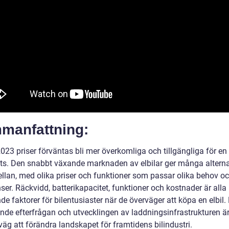
manfattning:
2023 priser förväntas bli mer överkomliga och tillgängliga för en
ts. Den snabbt växande marknaden av elbilar ger många alternat
ellan, med olika priser och funktioner som passar olika behov o
ser. Räckvidd, batterikapacitet, funktioner och kostnader är alla
e faktorer för bilentusiaster när de överväger att köpa en elbil
nde efterfrågan och utvecklingen av laddningsinfrastrukturen är 
äg att förändra landskapet för framtidens bilindustri.