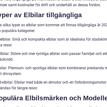
riser samt kostnader för drift och underhåll av dessa fordon.
yper av Elbilar tillgängliga
s olika typer av elbilar som kommer att finnas tillgängliga år 20
a populära kategorier:
elbilar: Små och kompakta elbilar som är idealiska för stadskör
a resor.
bilar: Större och mer rymliga elbilar som passar familjer och er
äckvidd.
bilar: Premium- och sportiga elbilar som kombinerar prestanda
kt drivsystem.
d-elbilar: Elbilar med både en elmotor och en förbränningsmoto
ändas för längre resor.
Populära Elbilsmärken och Modell