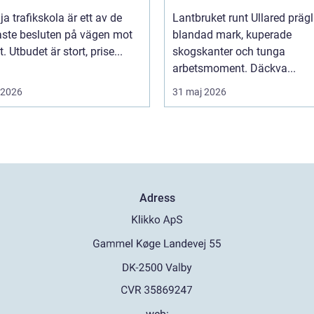
lja trafikskola är ett av de
Lantbruket runt Ullared präg
aste besluten på vägen mot
blandad mark, kuperade
. Utbudet är stort, prise...
skogskanter och tunga
arbetsmoment. Däckva...
i 2026
31 maj 2026
Adress