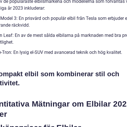
v de populäraste elbilsmärkena och modellerna som förväntas 
liga år 2023 inkluderar:
 Model 3: En prisvärd och populär elbil från Tesla som erbjuder 
ande räckvidd.
n Leaf: En av de mest sålda elbilarna på marknaden med bra p
tlighet.
e-Tron: En lyxig el-SUV med avancerad teknik och hög kvalitet.
ompakt elbil som kombinerar stil och
tivitet.
titativa Mätningar om Elbilar 20
er