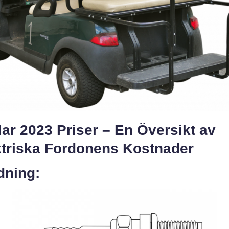
lar 2023 Priser – En Översikt av
ktriska Fordonens Kostnader
dning: