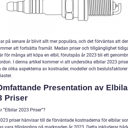
har på senare år blivit allt mer populära, och det förväntas att d
mmer att fortsätta framåt. Medan priser och tillgänglighet tidiga
är för många att köpa en elbil, förutspås år 2023 bli ett genombr
rdon. I denna artikel kommer vi att undersöka elbilar 2023 prise
a de olika aspekterna av kostnader, modeller och beslutsfaktorer
iaster.
mfattande Presentation av Elbila
 Priser
r ”Elbilar 2023 Priser”?
2023 priser hänvisar till de förväntade kostnaderna för elbilar s
as vara tillgängliga på marknaden år 2023. Detta inkluderar båd