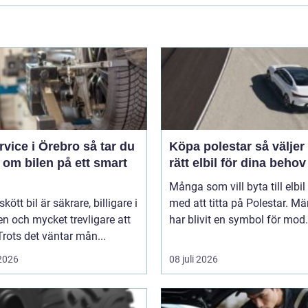
ice i Örebro så tar du
Köpa polestar så väljer du
 om bilen på ett smart
rätt elbil för dina behov
Många som vill byta till elbil
kött bil är säkrare, billigare i
med att titta på Polestar. Mä
n och mycket trevligare att
har blivit en symbol för mod.
Trots det väntar mån...
 2026
08 juli 2026