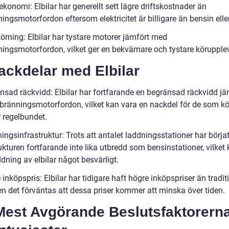
ekonomi: Elbilar har generellt sett lägre driftskostnader än
ingsmotorfordon eftersom elektricitet är billigare än bensin eller
örning: Elbilar har tystare motorer jämfört med
ningsmotorfordon, vilket ger en bekvämare och tystare körupplev
ackdelar med Elbilar
nsad räckvidd: Elbilar har fortfarande en begränsad räckvidd jä
bränningsmotorfordon, vilket kan vara en nackdel för de som kö
r regelbundet.
ngsinfrastruktur: Trots att antalet laddningsstationer har börjat
ukturen fortfarande inte lika utbredd som bensinstationer, vilket
dning av elbilar något besvärligt.
inköpspris: Elbilar har tidigare haft högre inköpspriser än tradit
en det förväntas att dessa priser kommer att minska över tiden.
Mest Avgörande Beslutsfaktorerna