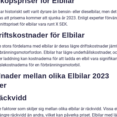
nköpspriser för Elbilar
har historiskt sett varit dyrare än bensin- eller dieselbilar, men det
as att priserna kommer att sjunka år 2023. Enligt experter förvä
ttspriset för elbilar vara runt X SEK.
riftskostnader för Elbilar
 stora fördelarna med elbilar är deras lägre driftskostnader jäm
bränningsmotorfordon. Elbilar har lägre underhållskostnader, oc
er laddning kan kostnaderna för att ladda en elbil vara signifikan
slekostnaderna för en förbränningsmotorbil.
lnader mellan olika Elbilar 2023
er
Räckvidd
 faktorer som skiljer sig mellan olika elbilar är räckvidd. Vissa el
ängre räckvidd än andra, vilket kan påverka priset. Elbilar med l