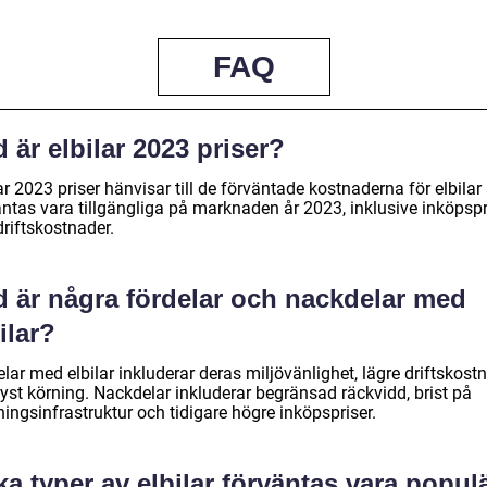
FAQ
 är elbilar 2023 priser?
ar 2023 priser hänvisar till de förväntade kostnaderna för elbila
äntas vara tillgängliga på marknaden år 2023, inklusive inköpspr
riftskostnader.
d är några fördelar och nackdelar med
ilar?
lar med elbilar inkluderar deras miljövänlighet, lägre driftskost
yst körning. Nackdelar inkluderar begränsad räckvidd, brist på
ingsinfrastruktur och tidigare högre inköpspriser.
ka typer av elbilar förväntas vara popul