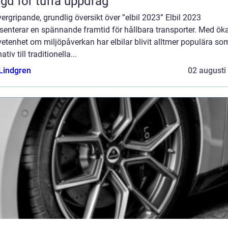
gd för tuffa uppdrag
ergripande, grundlig översikt över ”elbil 2023” Elbil 2023
esenterar en spännande framtid för hållbara transporter. Med ö
tenhet om miljöpåverkan har elbilar blivit alltmer populära som
ativ till traditionella...
 Lindgren
02 augusti