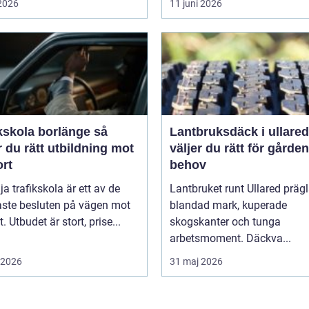
 2026
11 juni 2026
kskola borlänge så
Lantbruksdäck i ullared s
r du rätt utbildning mot
väljer du rätt för gårde
ort
behov
lja trafikskola är ett av de
Lantbruket runt Ullared präg
aste besluten på vägen mot
blandad mark, kuperade
. Utbudet är stort, prise...
skogskanter och tunga
arbetsmoment. Däckva...
i 2026
31 maj 2026