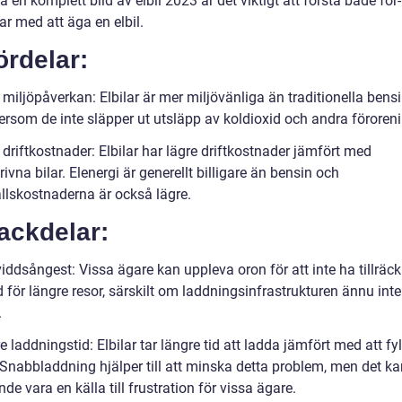
få en komplett bild av elbil 2023 är det viktigt att förstå både för
r med att äga en elbil.
ördelar:
miljöpåverkan: Elbilar är mer miljövänliga än traditionella bens
tersom de inte släpper ut utsläpp av koldioxid och andra föroreni
driftkostnader: Elbilar har lägre driftkostnader jämfört med
ivna bilar. Elenergi är generellt billigare än bensin och
llskostnaderna är också lägre.
ackdelar:
ddsångest: Vissa ägare kan uppleva oron för att inte ha tillräck
 för längre resor, särskilt om laddningsinfrastrukturen ännu inte 
.
 laddningstid: Elbilar tar längre tid att ladda jämfört med att fy
 Snabbladdning hjälper till att minska detta problem, men det ka
nde vara en källa till frustration för vissa ägare.