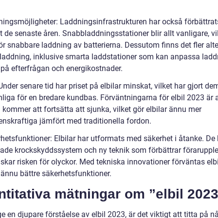
ningsmöjligheter: Laddningsinfrastrukturen har också förbättrat
t de senaste åren. Snabbladdningsstationer blir allt vanligare, vi
r snabbare laddning av batterierna. Dessutom finns det fler alte
laddning, inklusive smarta laddstationer som kan anpassa lad
 på efterfrågan och energikostnader.
 Under senare tid har priset på elbilar minskat, vilket har gjort d
liga för en bredare kundbas. Förväntningarna för elbil 2023 är a
 kommer att fortsätta att sjunka, vilket gör elbilar ännu mer
enskraftiga jämfört med traditionella fordon.
hetsfunktioner: Elbilar har utformats med säkerhet i åtanke. De 
ade krockskyddssystem och ny teknik som förbättrar föraruppl
skar risken för olyckor. Med tekniska innovationer förväntas elb
 ännu bättre säkerhetsfunktioner.
titativa mätningar om ”elbil 202
ge en djupare förståelse av elbil 2023, är det viktigt att titta på n