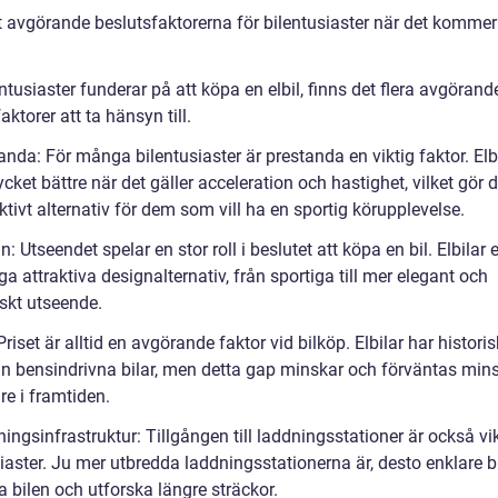
 avgörande beslutsfaktorerna för bilentusiaster när det kommer t
ntusiaster funderar på att köpa en elbil, finns det flera avgörand
aktorer att ta hänsyn till.
anda: För många bilentusiaster är prestanda en viktig faktor. Elb
ycket bättre när det gäller acceleration och hastighet, vilket gör d
aktivt alternativ för dem som vill ha en sportig körupplevelse.
n: Utseendet spelar en stor roll i beslutet att köpa en bil. Elbilar 
 attraktiva designalternativ, från sportiga till mer elegant och
iskt utseende.
 Priset är alltid en avgörande faktor vid bilköp. Elbilar har historis
än bensindrivna bilar, men detta gap minskar och förväntas min
are i framtiden.
ingsinfrastruktur: Tillgången till laddningsstationer är också vik
iaster. Ju mer utbredda laddningsstationerna är, desto enklare bl
a bilen och utforska längre sträckor.