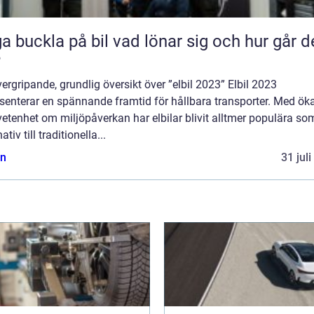
kla på bil vad lönar sig och hur går det
?
ergripande, grundlig översikt över ”elbil 2023” Elbil 2023
esenterar en spännande framtid för hållbara transporter. Med ö
tenhet om miljöpåverkan har elbilar blivit alltmer populära som
ativ till traditionella...
n
31 jul