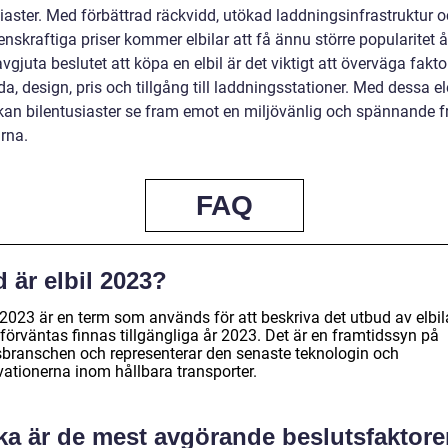
siaster. Med förbättrad räckvidd, utökad laddningsinfrastruktur 
nskraftiga priser kommer elbilar att få ännu större popularitet 
avgjuta beslutet att köpa en elbil är det viktigt att överväga fakt
a, design, pris och tillgång till laddningsstationer. Med dessa e
kan bilentusiaster se fram emot en miljövänlig och spännande f
rna.
FAQ
 är elbil 2023?
 2023 är en term som används för att beskriva det utbud av elbil
förväntas finnas tillgängliga år 2023. Det är en framtidssyn på
lsbranschen och representerar den senaste teknologin och
vationerna inom hållbara transporter.
lka är de mest avgörande beslutsfaktore