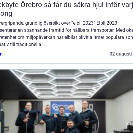
Örebro så får du säkra hjul inför varje
song
ergripande, grundlig översikt över ”elbil 2023” Elbil 2023
esenterar en spännande framtid för hållbara transporter. Med ö
tenhet om miljöpåverkan har elbilar blivit alltmer populära som
ativ till traditionella...
n
02 augusti