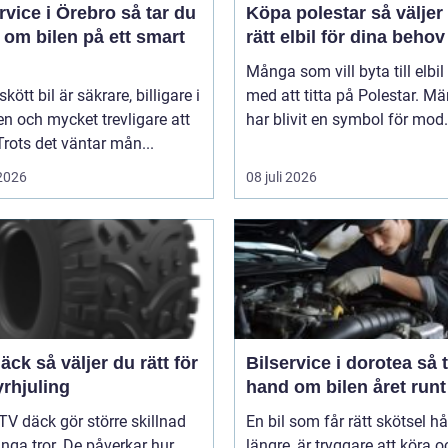
ice i Örebro så tar du
Köpa polestar så väljer du
 om bilen på ett smart
rätt elbil för dina behov
Många som vill byta till elbil
kött bil är säkrare, billigare i
med att titta på Polestar. Mä
n och mycket trevligare att
har blivit en symbol för mod.
Trots det väntar mån...
 2026
08 juli 2026
er du rätt för
Bilservice i dorotea så tar du
yrhjuling
hand om bilen året runt
TV däck gör större skillnad
En bil som får rätt skötsel hå
ga tror. De påverkar hur
längre, är tryggare att köra o