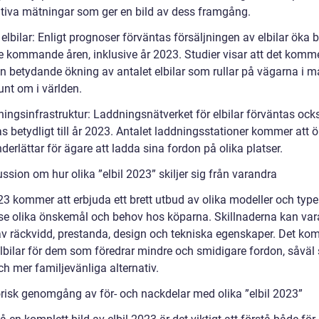
ativa mätningar som ger en bild av dess framgång.
 elbilar: Enligt prognoser förväntas försäljningen av elbilar öka b
e kommande åren, inklusive år 2023. Studier visar att det komme
en betydande ökning av antalet elbilar som rullar på vägarna i 
unt om i världen.
ningsinfrastruktur: Laddningsnätverket för elbilar förväntas ock
s betydligt till år 2023. Antalet laddningsstationer kommer att ö
nderlättar för ägare att ladda sina fordon på olika platser.
ssion om hur olika ”elbil 2023” skiljer sig från varandra
23 kommer att erbjuda ett brett utbud av olika modeller och typer
ose olika önskemål och behov hos köparna. Skillnaderna kan vara
av räckvidd, prestanda, design och tekniska egenskaper. Det ko
elbilar för dem som föredrar mindre och smidigare fordon, såvä
ch mer familjevänliga alternativ.
orisk genomgång av för- och nackdelar med olika ”elbil 2023”