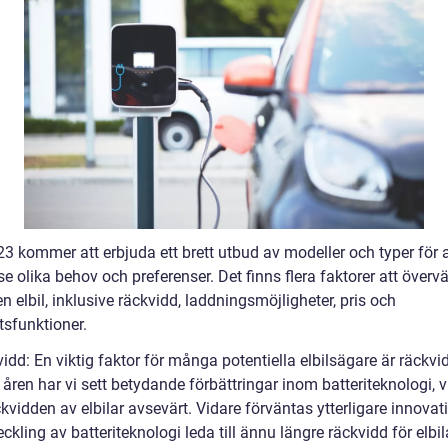
23 kommer att erbjuda ett brett utbud av modeller och typer för a
se olika behov och preferenser. Det finns flera faktorer att överv
n elbil, inklusive räckvidd, laddningsmöjligheter, pris och
tsfunktioner.
idd: En viktig faktor för många potentiella elbilsägare är räckvi
åren har vi sett betydande förbättringar inom batteriteknologi, v
kvidden av elbilar avsevärt. Vidare förväntas ytterligare innovat
ckling av batteriteknologi leda till ännu längre räckvidd för elbil