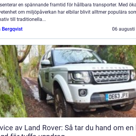
esenterar en spännande framtid för hållbara transporter. Med ö
tenhet om miljöpåverkan har elbilar blivit alltmer populära som
ativ till traditionella...
 Bergqvist
06 augusti
vice av Land Rover: Så tar du hand om en 