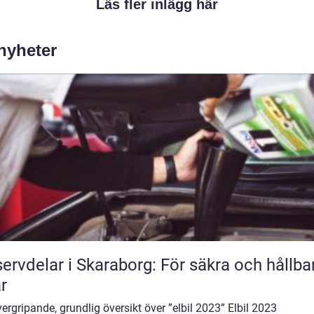
Läs fler inlägg här
 nyheter
ervdelar i Skaraborg: För säkra och hållba
ar
ergripande, grundlig översikt över ”elbil 2023” Elbil 2023