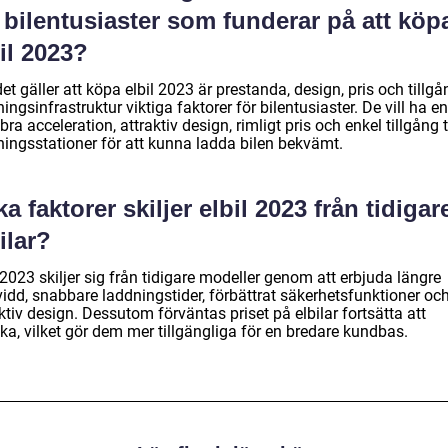
 bilentusiaster som funderar på att köp
il 2023?
et gäller att köpa elbil 2023 är prestanda, design, pris och tillgån
ingsinfrastruktur viktiga faktorer för bilentusiaster. De vill ha en
ra acceleration, attraktiv design, rimligt pris och enkel tillgång ti
ningsstationer för att kunna ladda bilen bekvämt.
ka faktorer skiljer elbil 2023 från tidigar
ilar?
 2023 skiljer sig från tidigare modeller genom att erbjuda längre
vidd, snabbare laddningstider, förbättrat säkerhetsfunktioner oc
ktiv design. Dessutom förväntas priset på elbilar fortsätta att
ka, vilket gör dem mer tillgängliga för en bredare kundbas.