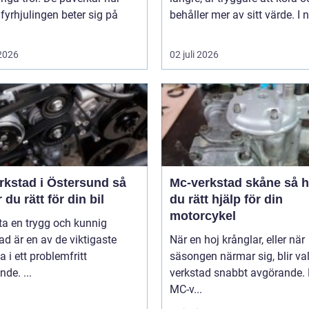
 fyrhjulingen beter sig på
behåller mer av sitt värde. I n
 2026
02 juli 2026
rkstad i Östersund så
Mc-verkstad skåne så hittar
r du rätt för din bil
du rätt hjälp för din
motorcykel
tta en trygg och kunnig
ad är en av de viktigaste
När en hoj krånglar, eller när
a i ett problemfritt
säsongen närmar sig, blir va
nde. ...
verkstad snabbt avgörande.
MC-v...