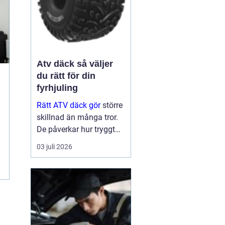
Atv däck så väljer
du rätt för din
fyrhjuling
Rätt ATV däck gör
större
skillnad än många tror.
De påverkar hur tryggt
fyrhjulingen beter sig på
03 juli 2026
väg, hur effektivt den tar
sig fram i skog och lera
och hur marken under
hjulen mår efteråt. Med
ge...