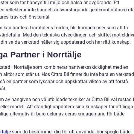
nster som tar hänsyn till miljö och hälsa är avgörande. Ett
en reflekterar inte bara ett ansvarstagande gentemot naturen ut
gares krav och önskemål.
m kan hantera framtidens fordon, blir kompetenser som att ta
värdefulla. Med den tekniska utvecklingen och skiftet mot eldri
tt din valda verkstad håller sig uppdaterad och har rätt kunskap.
iga Partner i Norrtälje
erkstad i Norrtälje som kombinerar hantverksskicklighet med en
 en aktör som står ut. Hos Cittra Bil finner du inte bara en verkstad
så en partner som lyssnar och uppskattar vikten av att förstå
ål.
m av hängivna och välutbildade tekniker är Cittra Bil väl rustad 
eller modell. Att ständigt uppdatera sina kunskaper för att ligga 
liga alternativ är bara delar av deras engagemang för både
rtälje
som du bestämmer dig för att använda, bör spegla både