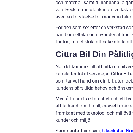
och material, samt tillhandahålla tjä
välutvecklat miljötänk inom verkstad
även en förståelse för moderna bilä
För den som ser efter en verkstad so
hand om elbilar och hybrider alltmer 
fordon, är det klokt att säkerställa a
Cittra Bil Din Pålitl
När det kommer till att hitta en bilv
känsla för lokal service, är Cittra Bil
som tar väl hand om din bil, utan ock
kundens särskilda behov och önskem
Med årtiondets erfarenhet och ett tea
att ta hand om din bil, oavsett märke 
framkant med teknologi och miljövän
kunder och miljö.
Sammanfattningsvis,
bilverkstad Nor