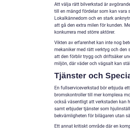
Att välja rätt bilverkstad är avgörande 
till en mängd fördelar som kan vara sv
Lokalkännedom och en stark anknytni
att gå den extra milen för kunden. Me
konkurrera med större aktörer.
Vikten av erfarenhet kan inte nog bet
mekaniker med rätt verktyg och den sen
att den förblir trygg och driftsäker un
miljön, där väder och vägsalt kan ställ
Tjänster och Speci
En fullserviceverkstad bör erbjuda ett
bromskontroller till mer komplexa mo
också väsentligt att verkstaden kan
samt erbjuder tjänster som hjulinstäl
bekvämligheten för bilägaren utan säk
Ett annat kritiskt område där en kom