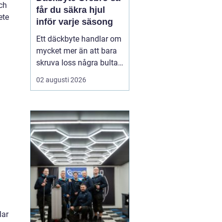
ch
får du säkra hjul
ete
inför varje säsong
Ett däckbyte handlar om
mycket mer än att bara
skruva loss några bultar.
För bilägare i Örebro kan
02 augusti 2026
skillnaden mellan bra
och dåliga däck märkas
tydligt när första
snöfallet kommer, eller
när sommarregnet gör
vägarna hala. Med rätt
kunskap om däck, da...
lar