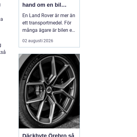
g
hand om en bil
byggd för tuffa
En Land Rover är mer än
ja
uppdrag
ett transportmedel. För
många ägare är bilen ett
arbetsredskap, ett
02 augusti 2026
g
fritidsprojekt och en del
kså
av en livsstil. Just därför
spelar service en
avgörande roll. Rätt
skött kan...
Däckbyte Örebro så