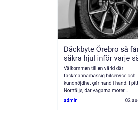
Däckbyte Örebro så får du
säkra hjul inför varje 
Välkommen till en värld där
fackmannamässig bilservice och
kundnöjdhet går hand i hand. I pit
Norrtälje, där vägarna möter
skärgårdsluften, hittar vi ett meck
admin
02 au
för bile...