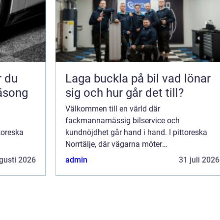
Laga buckla på bil vad lönar
säsong
sig och hur går det till?
Välkommen till en värld där
fackmannamässig bilservice och
toreska
kundnöjdhet går hand i hand. I pittoreska
Norrtälje, där vägarna möter
arparadis
skärgårdsluften, hittar vi ett meckarparadis
gusti 2026
admin
31 juli 2026
för bile...