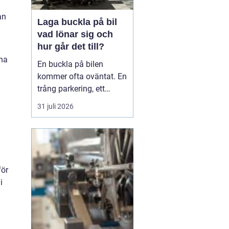
an
Laga buckla på bil
vad lönar sig och
hur går det till?
vna
En buckla på bilen
kommer ofta oväntat. En
trång parkering, ett
dörruppslag utanför
31 juli 2026
mataffären eller ett
plötsligt hageloväder.
Många blir osäkra direkt:
ska man anmäla till
försäkringen, åka till en
för
plåtverkstad eller går det
i
att fixa snabbt och smi...