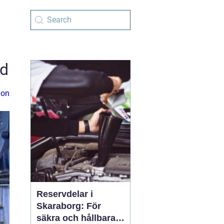
ad
ion
Reservdelar i
Skaraborg: För
säkra och hållbara