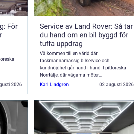
g: För
Service av Land Rover: Så tar
r
du hand om en bil byggd för
tuffa uppdrag
Välkommen till en värld där
toreska
fackmannamässig bilservice och
kundnöjdhet går hand i hand. I pittoreska
arparadis
Norrtälje, där vägarna möter
skärgårdsluften, hittar vi ett meckarparadis
gusti 2026
Karl Lindgren
02 augusti 2026
för bile...