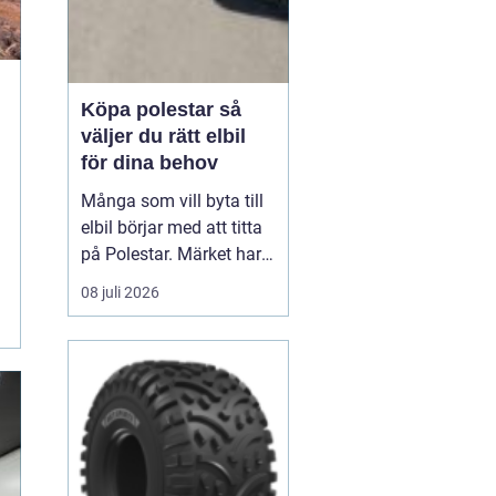
Köpa polestar så
väljer du rätt elbil
för dina behov
Många som vill byta till
elbil börjar med att titta
på Polestar. Märket har
blivit en symbol för
08 juli 2026
modern, elektrisk körning
där design, teknik och
hållbarhet går hand i
hand. Men hur vet du om
en Polestar passar dig,
och vilken modell som är
rätt val?...