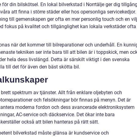
för din bilskötsel. En lokal bilverkstad i Norrtälje ger dig tillgån
åra att finna i större städer eller hos opersonliga servicekedjor.
ng till gemenskapen ger ofta en mer personlig touch och en vil
d fokus på kvalitet och tillgänglighet kan lokala verkstäder ofta
onas när det kommer till bilreparationer och underhåll. En kunni
aste tekniken ser inte bara till att bilen är i toppskick, men oc
der hela dess livslängd. Detta är särskilt viktigt i den svenska
a till det för även den bäst skötta bil.
alkunskaper
 brett spektrum av tjänster. Allt från enklare oljebyten och
torreparationer och felsökningar bör finnas på menyn. Det är
 hantera moderna fordon och dess avancerade elektroniksystem
lningar, AC-service och däckservice. Det ökar inte bara
erställer också att bilen hanteras på rätt sätt.
petent bilverkstad måste glänsa är kundservice och