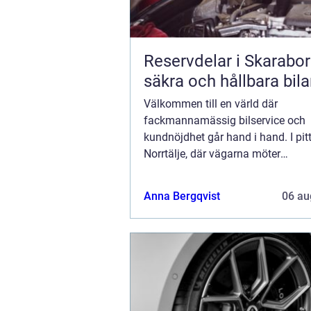
Reservdelar i Skarabor
säkra och hållbara bila
Välkommen till en värld där
fackmannamässig bilservice och
kundnöjdhet går hand i hand. I pit
Norrtälje, där vägarna möter
skärgårdsluften, hittar vi ett meck
för bile...
Anna Bergqvist
06 au