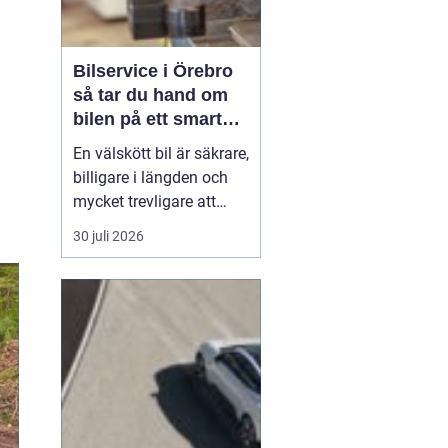
Bilservice i Örebro
så tar du hand om
bilen på ett smart
sätt
En välskött bil är säkrare,
billigare i längden och
mycket trevligare att
köra. Trots det väntar
30 juli 2026
många bilägare i Örebro
för länge med service
och reparationer. I den
här artikeln får du en
enkel genomgång av
hu...