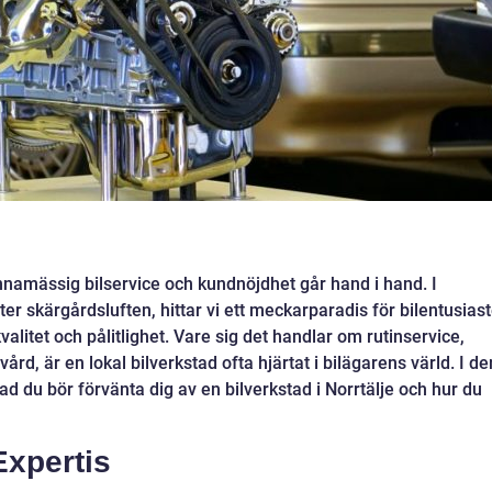
namässig bilservice och kundnöjdhet går hand i hand. I
er skärgårdsluften, hittar vi ett meckarparadis för bilentusiast
alitet och pålitlighet. Vare sig det handlar om rutinservice,
ård, är en lokal bilverkstad ofta hjärtat i bilägarens värld. I de
 vad du bör förvänta dig av en bilverkstad i Norrtälje och hur du
Expertis