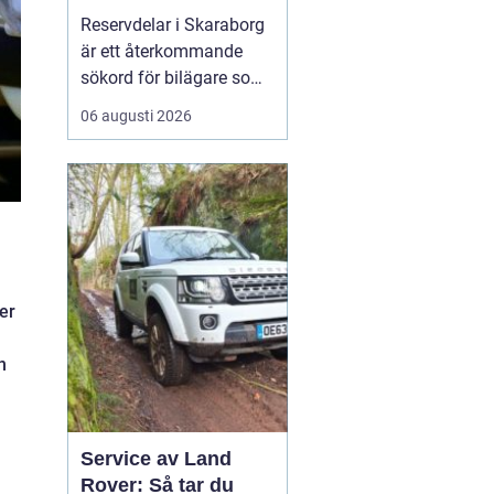
bilar
Reservdelar i Skaraborg
är ett återkommande
sökord för bilägare som
vill hålla bilen i gott
06 augusti 2026
skick utan att betala
onödigt mycket. Många i
regionen vänder sig till
lokala specialister som
bvs.nu när...
er
n
Service av Land
Rover: Så tar du