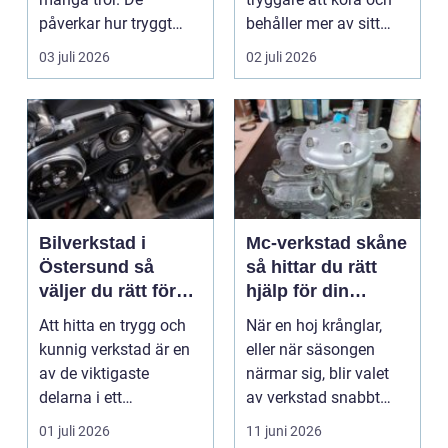
påverkar hur tryggt
behåller mer av sitt
fyrhjulingen beter sig
värde. I no...
03 juli 2026
02 juli 2026
på vä...
Bilverkstad i
Mc-verkstad skåne
Östersund så
så hittar du rätt
väljer du rätt för
hjälp för din
din bil
motorcykel
Att hitta en trygg och
När en hoj krånglar,
kunnig verkstad är en
eller när säsongen
av de viktigaste
närmar sig, blir valet
delarna i ett
av verkstad snabbt
problemfritt bilägande.
avgörande. En MC-v...
01 juli 2026
11 juni 2026
...