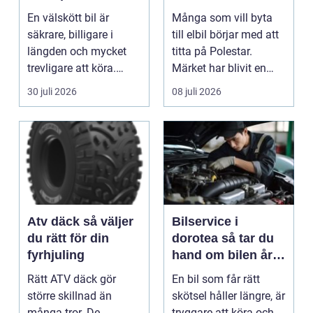
sätt
En välskött bil är
Många som vill byta
säkrare, billigare i
till elbil börjar med att
längden och mycket
titta på Polestar.
trevligare att köra.
Märket har blivit en
Trots det väntar mån...
symbol för mod...
30 juli 2026
08 juli 2026
Atv däck så väljer
Bilservice i
du rätt för din
dorotea så tar du
fyrhjuling
hand om bilen året
runt
Rätt ATV däck gör
En bil som får rätt
större skillnad än
skötsel håller längre, är
många tror. De
tryggare att köra och