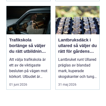
Trafikskola
Lantbruksdäck i
borlänge så väljer
ullared så väljer du
du rätt utbildning
rätt för gårdens
mot körkort
behov
Att välja trafikskola är
Lantbruket runt Ullared
ett av de viktigaste
präglas av blandad
besluten på vägen mot
mark, kuperade
körkort. Utbudet är
skogskanter och tunga
stort, prise...
arbetsmoment.
01 juni 2026
31 maj 2026
Däckva...