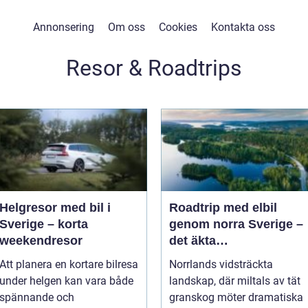
Annonsering
Om oss
Cookies
Kontakta oss
Resor & Roadtrips
Helgresor med bil i
Roadtrip med elbil
Sverige – korta
genom norra Sverige –
weekendresor
det äkta
räckviddstestet
Att planera en kortare bilresa
Norrlands vidsträckta
under helgen kan vara både
landskap, där miltals av tät
spännande och
granskog möter dramatiska