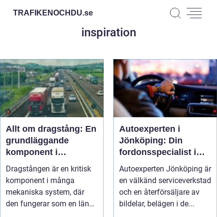
TRAFIKENOCHDU.
se
inspiration
Allt om dragstång: En
Autoexperten i
grundläggande
Jönköping: Din
komponent i
fordonsspecialist i
drivsystemet
hjärtat av Småland
Dragstången är en kritisk
Autoexperten Jönköping är
komponent i många
en välkänd serviceverkstad
mekaniska system, där
och en återförsäljare av
den fungerar som en länk
bildelar, belägen i de...
för att ö...