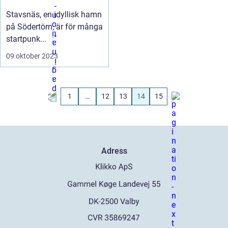
skärgårdsdröm på
Stavsnäs, en idyllisk hamn
nära håll
på Södertörn, är för många
startpunk...
09 oktober 2023
1
…
12
13
14
15
Adress