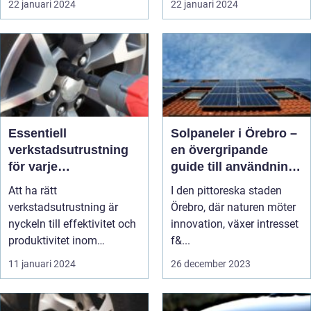
22 januari 2024
22 januari 2024
Essentiell
Solpaneler i Örebro –
verkstadsutrustning
en övergripande
för varje
guide till användning
professionellt garage
av grön energi
Att ha rätt
I den pittoreska staden
verkstadsutrustning är
Örebro, där naturen möter
nyckeln till effektivitet och
innovation, växer intresset
produktivitet inom
f&...
mekani...
11 januari 2024
26 december 2023