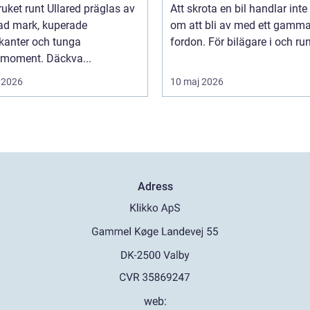
uket runt Ullared präglas av
Att skrota en bil handlar inte
ad mark, kuperade
om att bli av med ett gamma
kanter och tunga
fordon. För bilägare i och runt
smoment. Däckva...
 2026
10 maj 2026
Adress
web: