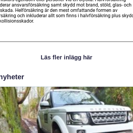
uderar ansvarsförsäkring samt skydd mot brand, stöld, glas- och
skada. Helförsäkring är den mest omfattande formen av
rsäkring och inkluderar allt som finns i halvförsäkring plus skyd
kollisionsskador.
Läs fler inlägg här
 nyheter