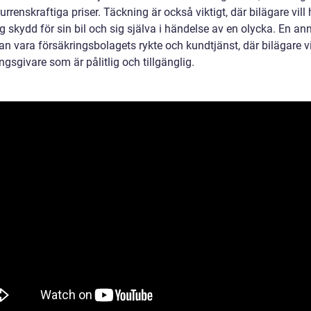
rrenskraftiga priser. Täckning är också viktigt, där bilägare vill
lig skydd för sin bil och sig själva i händelse av en olycka. En an
an vara försäkringsbolagets rykte och kundtjänst, där bilägare vi
ngsgivare som är pålitlig och tillgänglig.