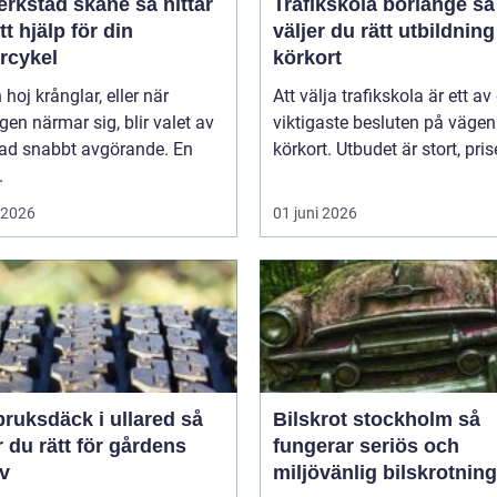
stad skåne så hittar
Trafikskola borlänge så
tt hjälp för din
väljer du rätt utbildnin
rcykel
körkort
 hoj krånglar, eller när
Att välja trafikskola är ett av
en närmar sig, blir valet av
viktigaste besluten på väge
tad snabbt avgörande. En
körkort. Utbudet är stort, prise
.
i 2026
01 juni 2026
ruksdäck i ullared så
Bilskrot stockholm så
r du rätt för gårdens
fungerar seriös och
v
miljövänlig bilskrotning