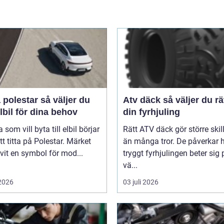
star så väljer du
Atv däck så väljer du rätt för
elbil för dina behov
din fyrhjuling
som vill byta till elbil börjar
Rätt ATV däck gör större ski
t titta på Polestar. Märket
än många tror. De påverkar 
ivit en symbol för mod...
tryggt fyrhjulingen beter sig 
vä...
 2026
03 juli 2026