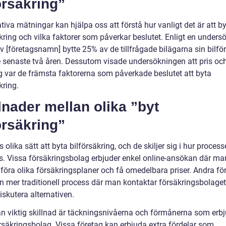
örsäkring”
tiva mätningar kan hjälpa oss att förstå hur vanligt det är att b
kring och vilka faktorer som påverkar beslutet. Enligt en unders
v [företagsnamn] bytte 25% av de tillfrågade bilägarna sin bilfö
 senaste två åren. Dessutom visade undersökningen att pris oc
g var de främsta faktorerna som påverkade beslutet att byta
kring.
lnader mellan olika ”byt
örsäkring”
s olika sätt att byta bilförsäkring, och de skiljer sig i hur proces
s. Vissa försäkringsbolag erbjuder enkel online-ansökan där ma
föra olika försäkringsplaner och få omedelbara priser. Andra fö
en mer traditionell process där man kontaktar försäkringsbolaget
diskutera alternativen.
n viktig skillnad är täckningsnivåerna och förmånerna som erb
örsäkringsbolag. Vissa företag kan erbjuda extra fördelar som