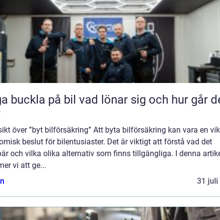
kla på bil vad lönar sig och hur går det
?
ikt över ”byt bilförsäkring” Att byta bilförsäkring kan vara en vik
misk beslut för bilentusiaster. Det är viktigt att förstå vad det
är och vilka olika alternativ som finns tillgängliga. I denna artik
r vi att ge...
n
31 jul