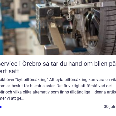
ce i Örebro så tar du hand om bilen på ett
rt sätt
ikt över ”byt bilförsäkring” Att byta bilförsäkring kan vara en vik
misk beslut för bilentusiaster. Det är viktigt att förstå vad det
är och vilka olika alternativ som finns tillgängliga. I denna artik
r vi att ge...
n
30 jul