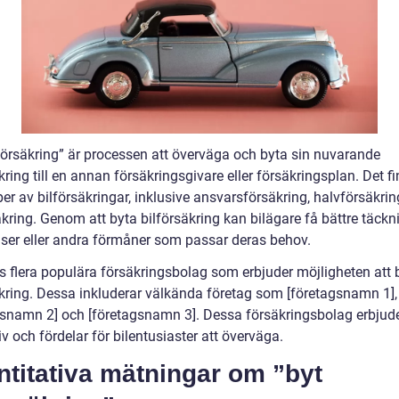
lförsäkring” är processen att överväga och byta sin nuvarande
kring till en annan försäkringsgivare eller försäkringsplan. Det f
per av bilförsäkringar, inklusive ansvarsförsäkring, halvförsäkri
kring. Genom att byta bilförsäkring kan bilägare få bättre täckn
riser eller andra förmåner som passar deras behov.
ns flera populära försäkringsbolag som erbjuder möjligheten att 
äkring. Dessa inkluderar välkända företag som [företagsnamn 1],
gsnamn 2] och [företagsnamn 3]. Dessa försäkringsbolag erbjude
iv och fördelar för bilentusiaster att överväga.
titativa mätningar om ”byt