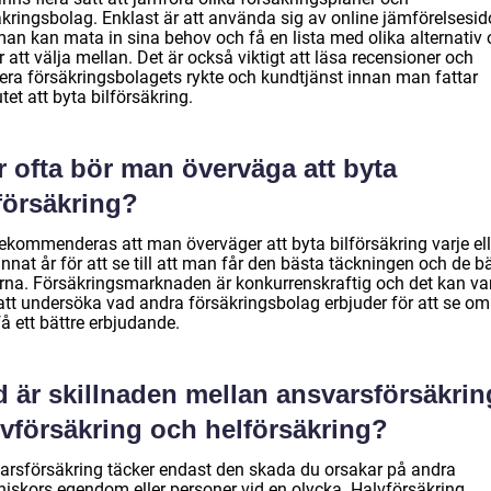
äkringsbolag. Enklast är att använda sig av online jämförelsesid
man kan mata in sina behov och få en lista med olika alternativ
r att välja mellan. Det är också viktigt att läsa recensioner och
fiera försäkringsbolagets rykte och kundtjänst innan man fattar
tet att byta bilförsäkring.
r ofta bör man överväga att byta
försäkring?
rekommenderas att man överväger att byta bilförsäkring varje ell
nnat år för att se till att man får den bästa täckningen och de b
erna. Försäkringsmarknaden är konkurrenskraftig och det kan va
 att undersöka vad andra försäkringsbolag erbjuder för att se o
å ett bättre erbjudande.
 är skillnaden mellan ansvarsförsäkrin
lvförsäkring och helförsäkring?
arsförsäkring täcker endast den skada du orsakar på andra
iskors egendom eller personer vid en olycka. Halvförsäkring