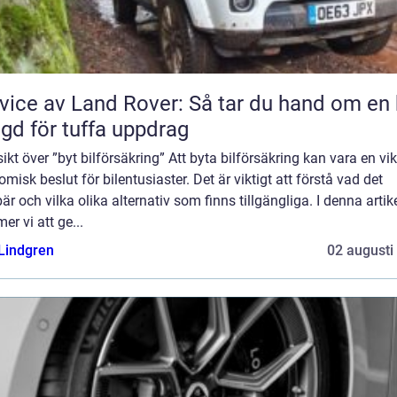
vice av Land Rover: Så tar du hand om en 
gd för tuffa uppdrag
ikt över ”byt bilförsäkring” Att byta bilförsäkring kan vara en vik
misk beslut för bilentusiaster. Det är viktigt att förstå vad det
är och vilka olika alternativ som finns tillgängliga. I denna artik
r vi att ge...
 Lindgren
02 augusti