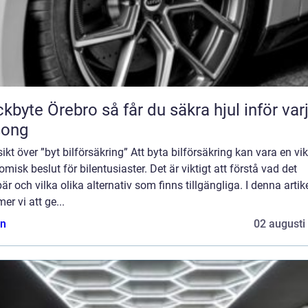
Örebro så får du säkra hjul inför varje
song
ikt över ”byt bilförsäkring” Att byta bilförsäkring kan vara en vik
misk beslut för bilentusiaster. Det är viktigt att förstå vad det
är och vilka olika alternativ som finns tillgängliga. I denna artik
r vi att ge...
n
02 augusti