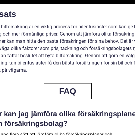
sats
 bilförsäkring är en viktig process för bilentusiaster som kan ge 
g och mer förmånliga priser. Genom att jämföra olika försäkrin
er kan man hitta den bästa försäkringen för sina behov. Det är v
väga olika faktorer som pris, täckning och försäkringsbolagets r
an fattar beslutet att byta bilförsäkring. Genom att göra en väl
ng kan bilentusiaster få den bästa försäkringen för sin bil och 
t på vägarna.
FAQ
 kan jag jämföra olika försäkringsplan
h försäkringsbolag?
inns flera sätt att jämföra olika försäkringsplaner och