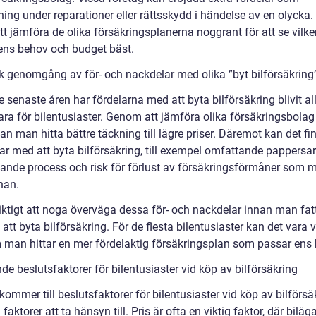
ning under reparationer eller rättsskydd i händelse av en olycka.
att jämföra de olika försäkringsplanerna noggrant för att se vil
ens behov och budget bäst.
sk genomgång av för- och nackdelar med olika ”byt bilförsäkring
 senaste åren har fördelarna med att byta bilförsäkring blivit al
ra för bilentusiaster. Genom att jämföra olika försäkringsbolag
an man hitta bättre täckning till lägre priser. Däremot kan det fi
ar med att byta bilförsäkring, till exempel omfattande pappersar
vande process och risk för förlust av försäkringsförmåner som 
nan.
viktigt att noga överväga dessa för- och nackdelar innan man fat
 att byta bilförsäkring. För de flesta bilentusiaster kan det vara v
 man hittar en mer fördelaktig försäkringsplan som passar ens
e beslutsfaktorer för bilentusiaster vid köp av bilförsäkring
kommer till beslutsfaktorer för bilentusiaster vid köp av bilförsä
a faktorer att ta hänsyn till. Pris är ofta en viktig faktor, där biläga