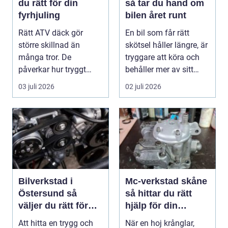
du rätt för din
så tar du hand om
fyrhjuling
bilen året runt
Rätt ATV däck gör
En bil som får rätt
större skillnad än
skötsel håller längre, är
många tror. De
tryggare att köra och
påverkar hur tryggt
behåller mer av sitt
fyrhjulingen beter sig
värde. I no...
03 juli 2026
02 juli 2026
på vä...
Bilverkstad i
Mc-verkstad skåne
Östersund så
så hittar du rätt
väljer du rätt för
hjälp för din
din bil
motorcykel
Att hitta en trygg och
När en hoj krånglar,