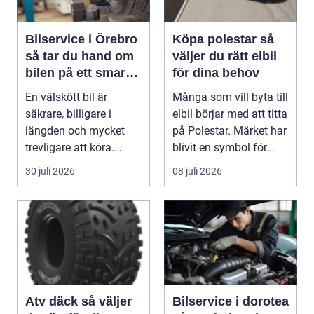
Bilservice i Örebro
Köpa polestar så
så tar du hand om
väljer du rätt elbil
bilen på ett smart
för dina behov
sätt
En välskött bil är
Många som vill byta till
säkrare, billigare i
elbil börjar med att titta
längden och mycket
på Polestar. Märket har
trevligare att köra.
blivit en symbol för
Trots det väntar mån...
mod...
30 juli 2026
08 juli 2026
Atv däck så väljer
Bilservice i dorotea