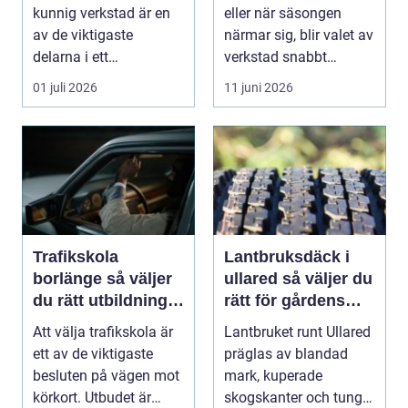
kunnig verkstad är en
eller när säsongen
av de viktigaste
närmar sig, blir valet av
delarna i ett
verkstad snabbt
problemfritt bilägande.
avgörande. En MC-v...
01 juli 2026
11 juni 2026
...
Trafikskola
Lantbruksdäck i
borlänge så väljer
ullared så väljer du
du rätt utbildning
rätt för gårdens
mot körkort
behov
Att välja trafikskola är
Lantbruket runt Ullared
ett av de viktigaste
präglas av blandad
besluten på vägen mot
mark, kuperade
körkort. Utbudet är
skogskanter och tunga