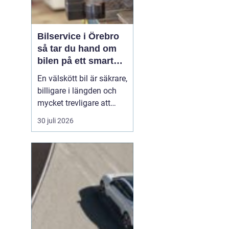
Bilservice i Örebro
så tar du hand om
bilen på ett smart
sätt
En välskött bil är säkrare,
billigare i längden och
mycket trevligare att
köra. Trots det väntar
30 juli 2026
många bilägare i Örebro
för länge med service
och reparationer. I den
här artikeln får du en
enkel genomgång av
hu...