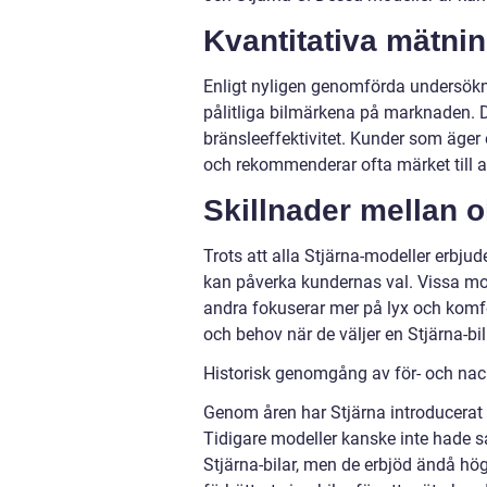
Kvantitativa mätni
Enligt nyligen genomförda undersökni
pålitliga bilmärkena på marknaden. D
bränsleeffektivitet. Kunder som äger
och rekommenderar ofta märket till a
Skillnader mellan o
Trots att alla Stjärna-modeller erbjud
kan påverka kundernas val. Vissa mo
andra fokuserar mer på lyx och komfor
och behov när de väljer en Stjärna-bil
Historisk genomgång av för- och nac
Genom åren har Stjärna introducerat 
Tidigare modeller kanske inte hade 
Stjärna-bilar, men de erbjöd ändå hög 