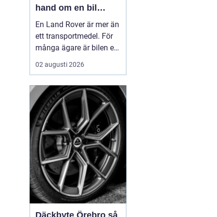
hand om en bil
byggd för tuffa
En Land Rover är mer än
uppdrag
ett transportmedel. För
många ägare är bilen ett
arbetsredskap, ett
02 augusti 2026
fritidsprojekt och en del
av en livsstil. Just därför
spelar service en
avgörande roll. Rätt
skött kan...
Däckbyte Örebro så