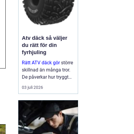
Atv däck så väljer
du rätt för din
fyrhjuling
Rätt ATV däck gör
större
skillnad än många tror.
De påverkar hur tryggt
fyrhjulingen beter sig på
03 juli 2026
väg, hur effektivt den tar
sig fram i skog och lera
och hur marken under
hjulen mår efteråt. Med
ge...