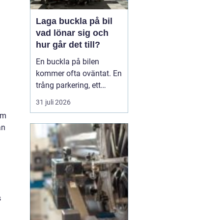
Laga buckla på bil
vad lönar sig och
hur går det till?
En buckla på bilen
kommer ofta oväntat. En
trång parkering, ett
dörruppslag utanför
31 juli 2026
mataffären eller ett
om
plötsligt hageloväder.
an
Många blir osäkra direkt:
ska man anmäla till
försäkringen, åka till en
plåtverkstad eller går det
att fixa snabbt och smi...
s