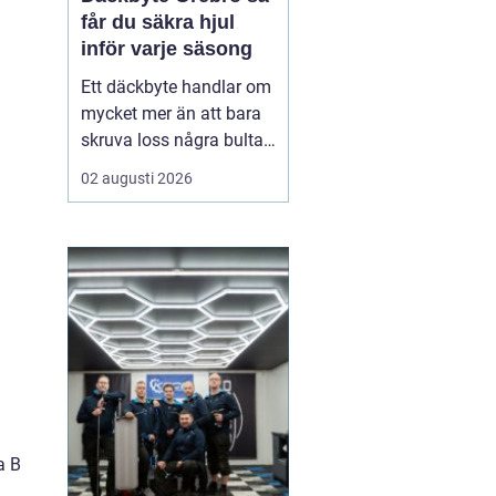
får du säkra hjul
inför varje säsong
Ett däckbyte handlar om
mycket mer än att bara
skruva loss några bultar.
För bilägare i Örebro kan
02 augusti 2026
skillnaden mellan bra
och dåliga däck märkas
tydligt när första
snöfallet kommer, eller
när sommarregnet gör
vägarna hala. Med rätt
kunskap om däck, da...
a B