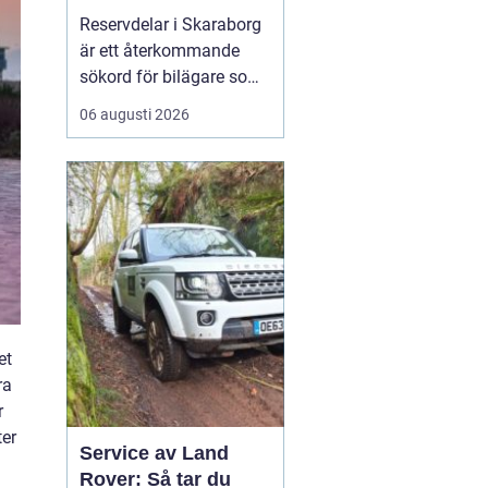
bilar
Reservdelar i Skaraborg
är ett återkommande
sökord för bilägare som
vill hålla bilen i gott
06 augusti 2026
skick utan att betala
onödigt mycket. Många i
regionen vänder sig till
lokala specialister som
bvs.nu när...
et
ra
r
ter
Service av Land
Rover: Så tar du