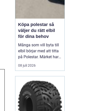
Köpa polestar så
väljer du rätt elbil
för dina behov
Många som vill byta till
elbil börjar med att titta
på Polestar. Märket har
blivit en symbol för
08 juli 2026
modern, elektrisk körning
där design, teknik och
hållbarhet går hand i
hand. Men hur vet du om
en Polestar passar dig,
och vilken modell som är
rätt val?...