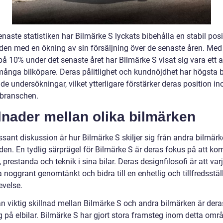
enaste statistiken har Bilmärke S lyckats bibehålla en stabil pos
en med en ökning av sin försäljning över de senaste åren. Med
å 10% under det senaste året har Bilmärke S visat sig vara ett at
 många bilköpare. Deras pålitlighet och kundnöjdhet har högsta b
e undersökningar, vilket ytterligare förstärker deras position i
branschen.
lnader mellan olika bilmärken
ssant diskussion är hur Bilmärke S skiljer sig från andra bilmär
en. En tydlig särprägel för Bilmärke S är deras fokus på att ko
 prestanda och teknik i sina bilar. Deras designfilosofi är att varj
 noggrant genomtänkt och bidra till en enhetlig och tillfredsstä
evelse.
n viktig skillnad mellan Bilmärke S och andra bilmärken är dera
g på elbilar. Bilmärke S har gjort stora framsteg inom detta omr