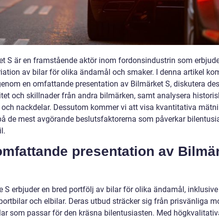
et S är en framstående aktör inom fordonsindustrin som erbjude
iation av bilar för olika ändamål och smaker. I denna artikel ko
igenom en omfattande presentation av Bilmärket S, diskutera de
itet och skillnader från andra bilmärken, samt analysera histori
r och nackdelar. Dessutom kommer vi att visa kvantitativa mätn
på de mest avgörande beslutsfaktorerna som påverkar bilentusia
l.
omfattande presentation av Bilmä
 S erbjuder en bred portfölj av bilar för olika ändamål, inklusiv
portbilar och elbilar. Deras utbud sträcker sig från prisvänliga m
bilar som passar för den kräsna bilentusiasten. Med högkvalitati