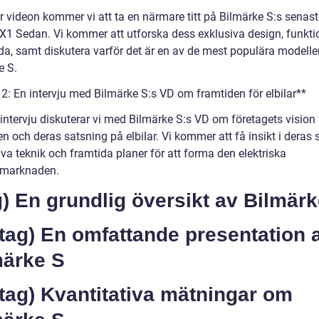
r videon kommer vi att ta en närmare titt på Bilmärke S:s senast
 X1 Sedan. Vi kommer att utforska dess exklusiva design, funkti
da, samt diskutera varför det är en av de mest populära modelle
e S.
 2: En intervju med Bilmärke S:s VD om framtiden för elbilar**
intervju diskuterar vi med Bilmärke S:s VD om företagets vision 
n och deras satsning på elbilar. Vi kommer att få insikt i deras s
va teknik och framtida planer för att forma den elektriska
smarknaden.
g) En grundlig översikt av Bilmär
tag) En omfattande presentation 
märke S
tag) Kvantitativa mätningar om