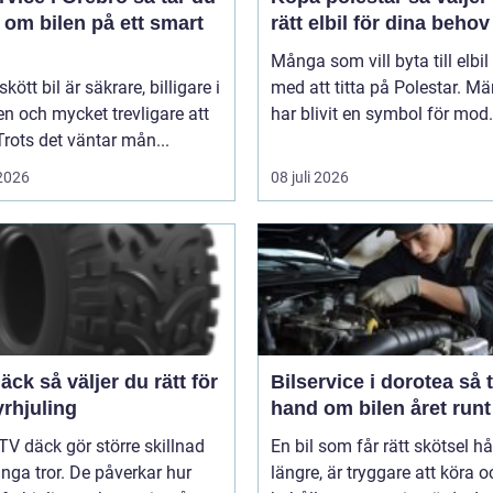
 om bilen på ett smart
rätt elbil för dina behov
Många som vill byta till elbil
kött bil är säkrare, billigare i
med att titta på Polestar. Mä
n och mycket trevligare att
har blivit en symbol för mod.
Trots det väntar mån...
 2026
08 juli 2026
er du rätt för
Bilservice i dorotea så tar du
yrhjuling
hand om bilen året runt
TV däck gör större skillnad
En bil som får rätt skötsel hå
ga tror. De påverkar hur
längre, är tryggare att köra o