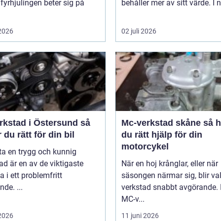
 fyrhjulingen beter sig på
behåller mer av sitt värde. I n
 2026
02 juli 2026
rkstad i Östersund så
Mc-verkstad skåne så hittar
r du rätt för din bil
du rätt hjälp för din
motorcykel
tta en trygg och kunnig
ad är en av de viktigaste
När en hoj krånglar, eller när
a i ett problemfritt
säsongen närmar sig, blir va
nde. ...
verkstad snabbt avgörande.
MC-v...
 2026
11 juni 2026