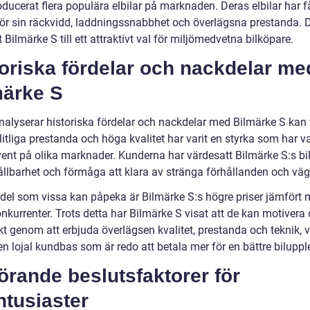
oducerat flera populära elbilar på marknaden. Deras elbilar har f
ör sin räckvidd, laddningssnabbhet och överlägsna prestanda. 
t Bilmärke S till ett attraktivt val för miljömedvetna bilköpare.
oriska fördelar och nackdelar me
märke S
nalyserar historiska fördelar och nackdelar med Bilmärke S kan v
itliga prestanda och höga kvalitet har varit en styrka som har va
ent på olika marknader. Kunderna har värdesatt Bilmärke S:s bil
ållbarhet och förmåga att klara av stränga förhållanden och vä
del som vissa kan påpeka är Bilmärke S:s högre priser jämfört
nkurrenter. Trots detta har Bilmärke S visat att de kan motivera
t genom att erbjuda överlägsen kvalitet, prestanda och teknik, v
n lojal kundbas som är redo att betala mer för en bättre biluppl
rande beslutsfaktorer för
ntusiaster