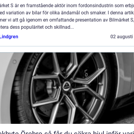
ärket S är en framstående aktör inom fordonsindustrin som erbj
ed variation av bilar för olika ändamål och smaker. I denna artik
er vi att gå igenom en omfattande presentation av Bilmärket S
tera dess populäritet och skillnad...
 Lindgren
02 augusti
Örebro så får du säkra hjul inför varje