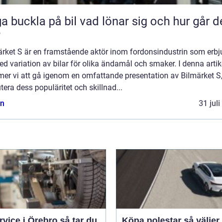
kla på bil vad lönar sig och hur går det
?
ärket S är en framstående aktör inom fordonsindustrin som erbj
ed variation av bilar för olika ändamål och smaker. I denna artik
er vi att gå igenom en omfattande presentation av Bilmärket S
tera dess populäritet och skillnad...
n
31 jul
ice i Örebro så tar du
Köpa polestar så väljer du