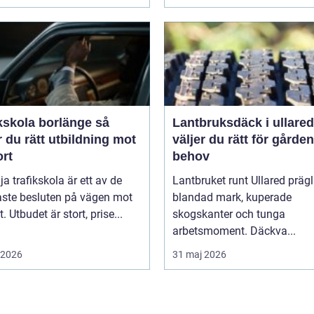
kskola borlänge så
Lantbruksdäck i ullared s
r du rätt utbildning mot
väljer du rätt för gårde
ort
behov
lja trafikskola är ett av de
Lantbruket runt Ullared präg
aste besluten på vägen mot
blandad mark, kuperade
. Utbudet är stort, prise...
skogskanter och tunga
arbetsmoment. Däckva...
i 2026
31 maj 2026