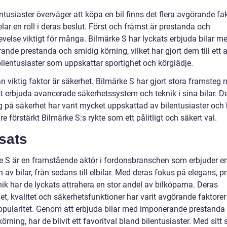
ntusiaster överväger att köpa en bil finns det flera avgörande fa
ar en roll i deras beslut. Först och främst är prestanda och
evelse viktigt för många. Bilmärke S har lyckats erbjuda bilar m
nde prestanda och smidig körning, vilket har gjort dem till ett a
bilentusiaster som uppskattar sportighet och körglädje.
 viktig faktor är säkerhet. Bilmärke S har gjort stora framsteg n
att erbjuda avancerade säkerhetssystem och teknik i sina bilar. 
g på säkerhet har varit mycket uppskattad av bilentusiaster och 
are förstärkt Bilmärke S:s rykte som ett pålitligt och säkert val.
sats
e S är en framstående aktör i fordonsbranschen som erbjuder e
n av bilar, från sedans till elbilar. Med deras fokus på elegans, 
ik har de lyckats attrahera en stor andel av bilköparna. Deras
het, kvalitet och säkerhetsfunktioner har varit avgörande faktorer
opularitet. Genom att erbjuda bilar med imponerande prestanda
örning, har de blivit ett favoritval bland bilentusiaster. Med sitt