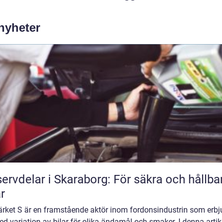
 nyheter
ervdelar i Skaraborg: För säkra och hållba
ar
ärket S är en framstående aktör inom fordonsindustrin som erbj
ed variation av bilar för olika ändamål och smaker. I denna artik