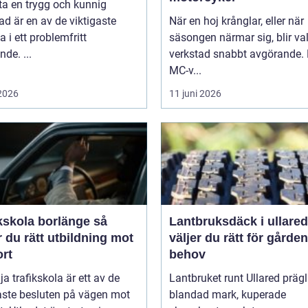
tta en trygg och kunnig
ad är en av de viktigaste
När en hoj krånglar, eller när
a i ett problemfritt
säsongen närmar sig, blir va
nde. ...
verkstad snabbt avgörande.
MC-v...
 2026
11 juni 2026
kskola borlänge så
Lantbruksdäck i ullared s
r du rätt utbildning mot
väljer du rätt för gårde
ort
behov
lja trafikskola är ett av de
Lantbruket runt Ullared präg
aste besluten på vägen mot
blandad mark, kuperade