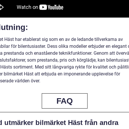
utning:
t Häst har etablerat sig som en av de ledande tillverkarna av
sbilar för bilentusiaster. Dess olika modeller erbjuder en elegant 
lla prestanda och enastående teknikfunktioner. Genom att överv
slutsfaktorer, som prestanda, pris och körglädje, kan bilentusiast
 i Hästs sortiment. Med sitt långvariga rykte för kvalitet och pålitl
ter bilmärket Häst att erbjuda en imponerande upplevelse för
sserade världen över.
FAQ
d utmärker bilmärket Häst från andra