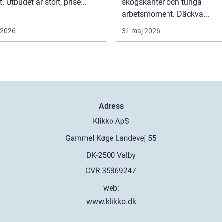
. Utbudet är stort, prise...
skogskanter och tunga
arbetsmoment. Däckva...
i 2026
31 maj 2026
Adress
web:
www.klikko.dk