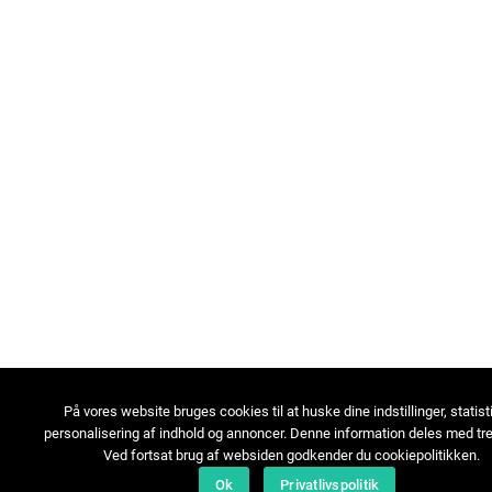
På vores website bruges cookies til at huske dine indstillinger, statist
personalisering af indhold og annoncer. Denne information deles med tre
Ved fortsat brug af websiden godkender du cookiepolitikken.
Ok
Privatlivspolitik