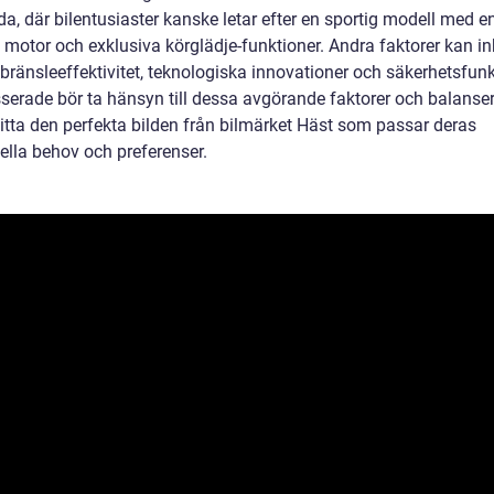
a, där bilentusiaster kanske letar efter en sportig modell med e
l motor och exklusiva körglädje-funktioner. Andra faktorer kan i
bränsleeffektivitet, teknologiska innovationer och säkerhetsfunk
esserade bör ta hänsyn till dessa avgörande faktorer och balans
hitta den perfekta bilden från bilmärket Häst som passar deras
ella behov och preferenser.