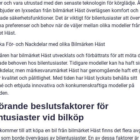
r och vara utrustad med den senaste teknologin för körglädje. 
rbjuder en lyxsedan från bilmärket Häst överlägsen komfort och
de säkerhetsfunktioner. Det är viktigt för bilentusiaster att öve
na preferenser och behov när de väljer mellan olika modeller frå
et Häst.
ska För- och Nackdelar med olika Bilmärken Häst
ren har bilmärket Häst utvecklats och förbättrats för att möta 
ade behoven hos bilentusiaster. Tidigare modeller kan ha haft si
kdelar, men märkesvarumärket Häst har genomgående haft ett 
r kvalitet och pålitlighet. Med tiden har Häst lyckats behålla sitt
 och erbjuda innovativa och konkurrenskraftiga modeller på
den.
rande beslutsfaktorer för
ntusiaster vid bilköp
kommer till att köpa en bil från bilmärket Häst finns det flera a
r som borde övervägas av bilentusiaster. En av dessa faktorer är