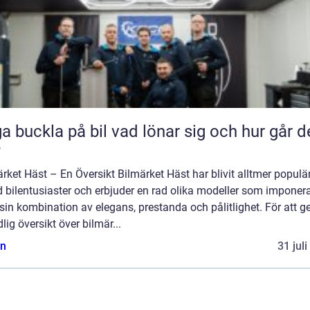
kla på bil vad lönar sig och hur går det
?
rket Häst – En Översikt Bilmärket Häst har blivit alltmer populä
 bilentusiaster och erbjuder en rad olika modeller som imponer
in kombination av elegans, prestanda och pålitlighet. För att g
lig översikt över bilmär...
n
31 jul