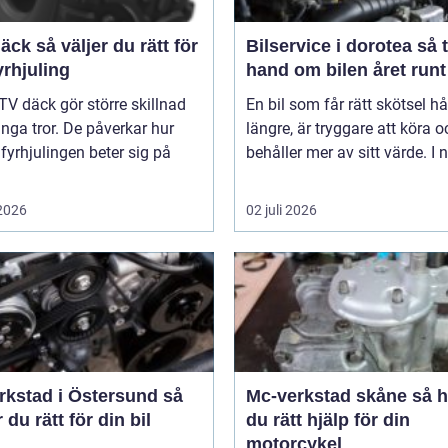
er du rätt för
Bilservice i dorotea så tar du
yrhjuling
hand om bilen året runt
TV däck gör större skillnad
En bil som får rätt skötsel hå
ga tror. De påverkar hur
längre, är tryggare att köra o
 fyrhjulingen beter sig på
behåller mer av sitt värde. I n
 2026
02 juli 2026
rkstad i Östersund så
Mc-verkstad skåne så hittar
r du rätt för din bil
du rätt hjälp för din
motorcykel