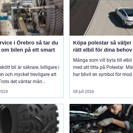
ice i Örebro så tar du
Köpa polestar så väljer du
 om bilen på ett smart
rätt elbil för dina behov
Många som vill byta till elbil
kött bil är säkrare, billigare i
med att titta på Polestar. Mä
n och mycket trevligare att
har blivit en symbol för mod.
Trots det väntar mån...
 2026
08 juli 2026