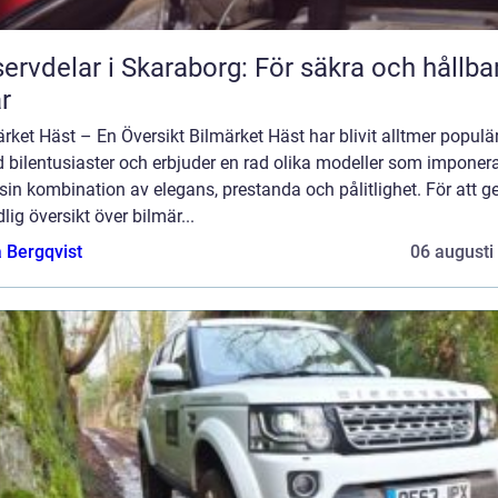
ervdelar i Skaraborg: För säkra och hållba
ar
rket Häst – En Översikt Bilmärket Häst har blivit alltmer populä
 bilentusiaster och erbjuder en rad olika modeller som imponer
in kombination av elegans, prestanda och pålitlighet. För att g
lig översikt över bilmär...
 Bergqvist
06 augusti