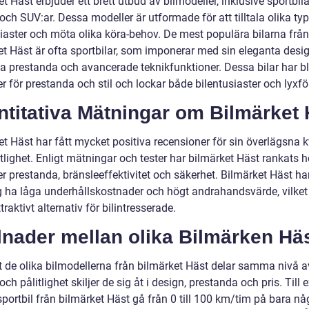
t Häst erbjuder ett brett utbud av bilmodeller, inklusive sportbila
ch SUV:ar. Dessa modeller är utformade för att tilltala olika typ
siaster och möta olika köra-behov. De mest populära bilarna från
et Häst är ofta sportbilar, som imponerar med sin eleganta desig
la prestanda och avancerade teknikfunktioner. Dessa bilar har bl
 för prestanda och stil och lockar både bilentusiaster och lyxfö
titativa Mätningar om Bilmärket 
t Häst har fått mycket positiva recensioner för sin överlägsna k
tlighet. Enligt mätningar och tester har bilmärket Häst rankats h
er prestanda, bränsleeffektivitet och säkerhet. Bilmärket Häst h
ig ha låga underhållskostnader och högt andrahandsvärde, vilket
attraktivt alternativ för bilintresserade.
lnader mellan olika Bilmärken Hä
tt de olika bilmodellerna från bilmärket Häst delar samma nivå a
 och pålitlighet skiljer de sig åt i design, prestanda och pris. Till
portbil från bilmärket Häst gå från 0 till 100 km/tim på bara nå