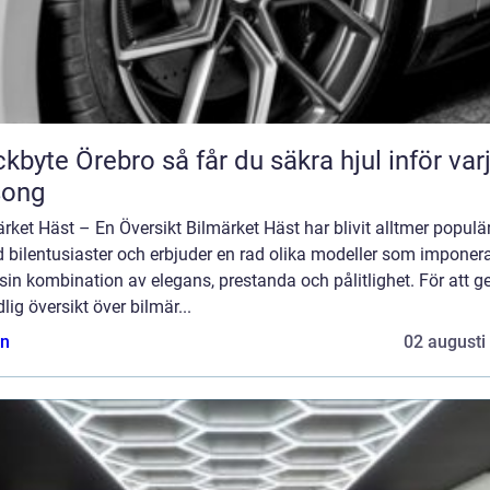
Örebro så får du säkra hjul inför varje
song
rket Häst – En Översikt Bilmärket Häst har blivit alltmer populä
 bilentusiaster och erbjuder en rad olika modeller som imponer
in kombination av elegans, prestanda och pålitlighet. För att g
lig översikt över bilmär...
n
02 augusti