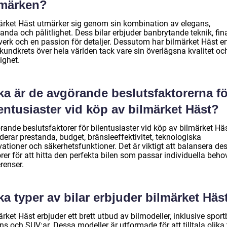
lmärken?
ärket Häst utmärker sig genom sin kombination av elegans,
anda och pålitlighet. Dess bilar erbjuder banbrytande teknik, fin
verk och en passion för detaljer. Dessutom har bilmärket Häst e
 kundkrets över hela världen tack vare sin överlägsna kvalitet oc
lighet.
ka är de avgörande beslutsfaktorerna fö
entusiaster vid köp av bilmärket Häst?
rande beslutsfaktorer för bilentusiaster vid köp av bilmärket Hä
derar prestanda, budget, bränsleeffektivitet, teknologiska
ationer och säkerhetsfunktioner. Det är viktigt att balansera de
rer för att hitta den perfekta bilen som passar individuella beho
renser.
ka typer av bilar erbjuder bilmärket Häs
rket Häst erbjuder ett brett utbud av bilmodeller, inklusive sportb
s och SUV:ar. Dessa modeller är utformade för att tilltala olika 