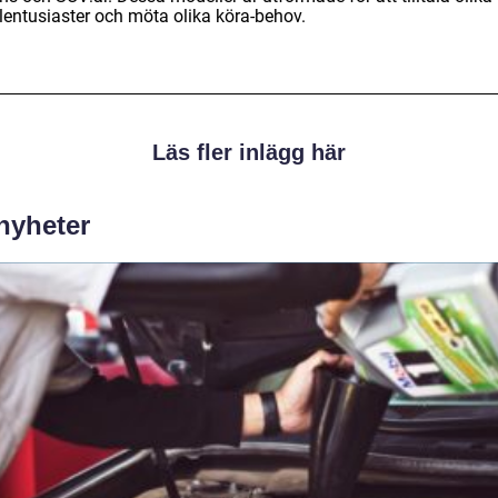
ilentusiaster och möta olika köra-behov.
Läs fler inlägg här
 nyheter