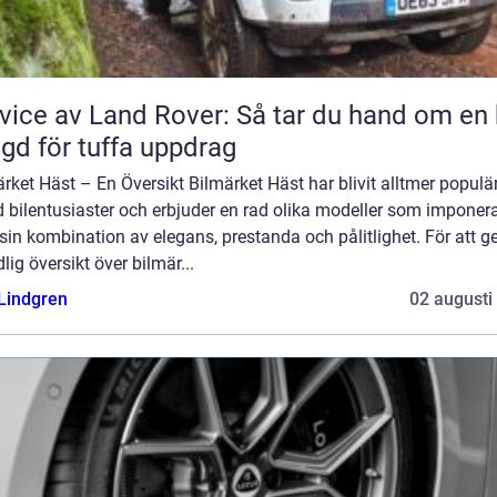
vice av Land Rover: Så tar du hand om en 
gd för tuffa uppdrag
rket Häst – En Översikt Bilmärket Häst har blivit alltmer populä
 bilentusiaster och erbjuder en rad olika modeller som imponer
in kombination av elegans, prestanda och pålitlighet. För att g
lig översikt över bilmär...
 Lindgren
02 augusti