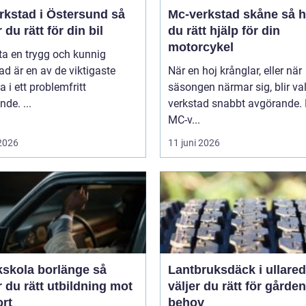
rkstad i Östersund så
Mc-verkstad skåne så hittar
r du rätt för din bil
du rätt hjälp för din
motorcykel
tta en trygg och kunnig
ad är en av de viktigaste
När en hoj krånglar, eller när
a i ett problemfritt
säsongen närmar sig, blir va
nde. ...
verkstad snabbt avgörande.
MC-v...
 2026
11 juni 2026
kskola borlänge så
Lantbruksdäck i ullared s
r du rätt utbildning mot
väljer du rätt för gårde
ort
behov