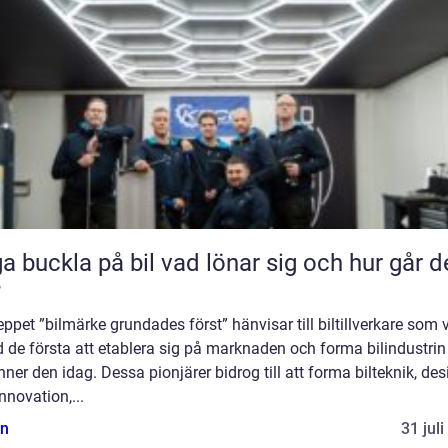
kla på bil vad lönar sig och hur går det
?
ppet ”bilmärke grundades först” hänvisar till biltillverkare som 
 de första att etablera sig på marknaden och forma bilindustri
nner den idag. Dessa pionjärer bidrog till att forma bilteknik, des
nnovation,...
n
31 jul