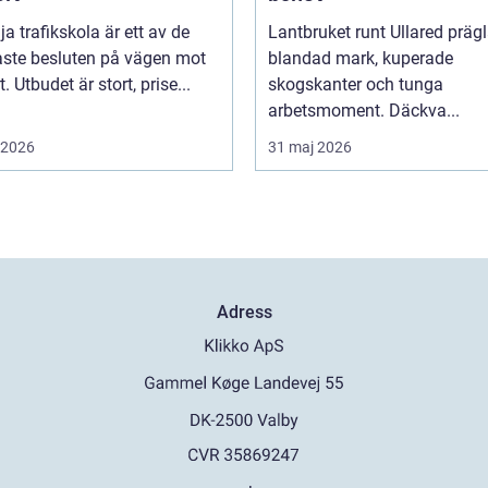
lja trafikskola är ett av de
Lantbruket runt Ullared präg
aste besluten på vägen mot
blandad mark, kuperade
. Utbudet är stort, prise...
skogskanter och tunga
arbetsmoment. Däckva...
i 2026
31 maj 2026
Adress