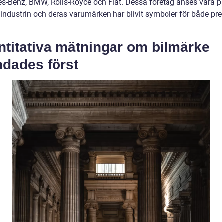
s-Benz, BMW, Rolls-Royce och Fiat. Dessa företag anses vara pi
lindustrin och deras varumärken har blivit symboler för både pr
ntitativa mätningar om bilmärke
ndades först