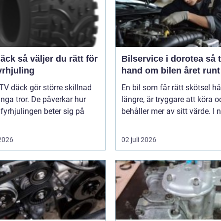
er du rätt för
Bilservice i dorotea så tar du
yrhjuling
hand om bilen året runt
TV däck gör större skillnad
En bil som får rätt skötsel hå
ga tror. De påverkar hur
längre, är tryggare att köra o
 fyrhjulingen beter sig på
behåller mer av sitt värde. I n
 2026
02 juli 2026