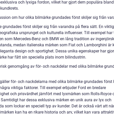
 exklusiva och lyxiga fordon, vilket har gjort dem populära blan
 kundkrets.
ussion om hur olika bilmärke grundades först skiljer sig från va
 grundades först skiljer sig från varandra på flera sätt. En vikti
eografiska ursprunget och kulturella influenser. Till exempel har
en som Mercedes-Benz och BMW en lång tradition av ingenjörs
standa, medan italienska märken som Fiat och Lamborghini är
eleganta design och sportighet. Dessa unika egenskaper har gjort
rke har fått sin speciella plats inom bilindustrin.
orisk genomgång av för- och nackdelar med olika bilmärke grun
 gäller för- och nackdelarna med olika bilmärke grundades först 
ågra viktiga faktorer. Till exempel erbjuder Ford en bredare
glighet och prisvärdhet jämfört med lyxmärken som Rolls-Royce 
. Samtidigt har dessa exklusiva märken en unik aura av lyx och
da som lockar en speciell typ av kunder. Det är också värt att n
lmärken kan ha en rikare historia och arv, vilket kan vara attrakti