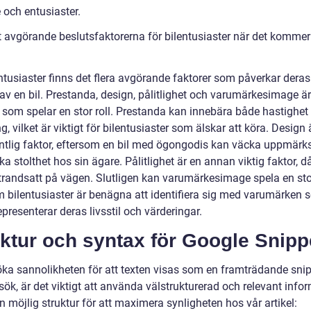
 och entusiaster.
 avgörande beslutsfaktorerna för bilentusiaster när det kommer t
ntusiaster finns det flera avgörande faktorer som påverkar deras
av en bil. Prestanda, design, pålitlighet och varumärkesimage är
r som spelar en stor roll. Prestanda kan innebära både hastighet
g, vilket är viktigt för bilentusiaster som älskar att köra. Design
ntlig faktor, eftersom en bil med ögongodis kan väcka uppmär
a stolthet hos sin ägare. Pålitlighet är en annan viktig faktor, d
 strandsatt på vägen. Slutligen kan varumärkesimage spela en stor
m bilentusiaster är benägna att identifiera sig med varumärken 
epresenterar deras livsstil och värderingar.
ktur och syntax för Google Snipp
öka sannolikheten för att texten visas som en framträdande snipp
ök, är det viktigt att använda välstrukturerad och relevant info
n möjlig struktur för att maximera synligheten hos vår artikel: