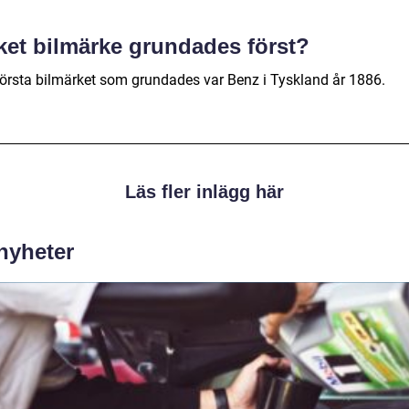
lket bilmärke grundades först?
första bilmärket som grundades var Benz i Tyskland år 1886.
Läs fler inlägg här
 nyheter