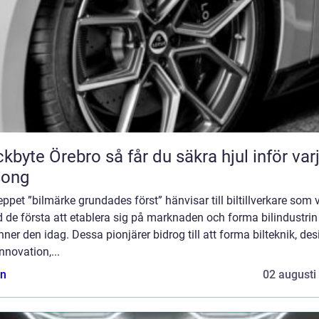
Örebro så får du säkra hjul inför varje
song
ppet ”bilmärke grundades först” hänvisar till biltillverkare som 
 de första att etablera sig på marknaden och forma bilindustri
nner den idag. Dessa pionjärer bidrog till att forma bilteknik, des
nnovation,...
n
02 augusti