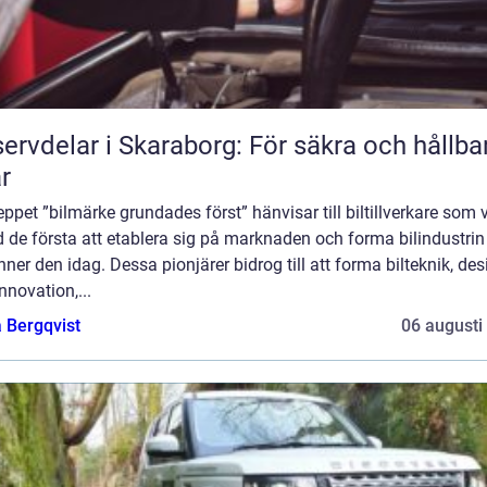
ervdelar i Skaraborg: För säkra och hållba
ar
ppet ”bilmärke grundades först” hänvisar till biltillverkare som 
 de första att etablera sig på marknaden och forma bilindustri
nner den idag. Dessa pionjärer bidrog till att forma bilteknik, des
nnovation,...
 Bergqvist
06 augusti