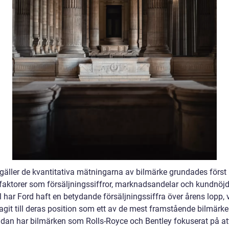
 gäller de kvantitativa mätningarna av bilmärke grundades först 
 faktorer som försäljningssiffror, marknadsandelar och kundnöjdh
har Ford haft en betydande försäljningssiffra över årens lopp, v
agit till deras position som ett av de mest framstående bilmärke
idan har bilmärken som Rolls-Royce och Bentley fokuserat på at