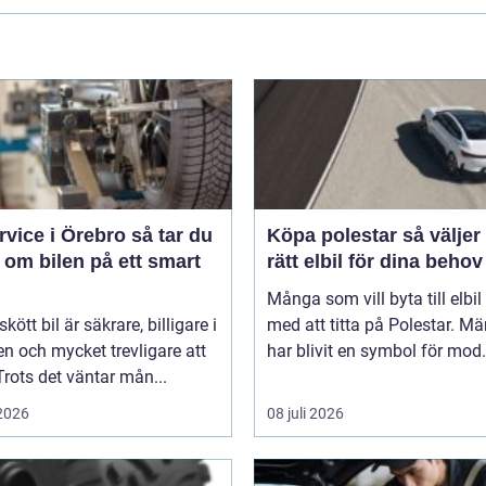
ice i Örebro så tar du
Köpa polestar så väljer du
 om bilen på ett smart
rätt elbil för dina behov
Många som vill byta till elbil
kött bil är säkrare, billigare i
med att titta på Polestar. Mä
n och mycket trevligare att
har blivit en symbol för mod.
Trots det väntar mån...
 2026
08 juli 2026