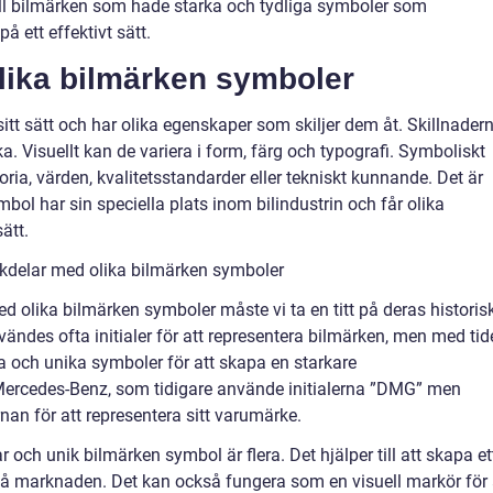
 till bilmärken som hade starka och tydliga symboler som
å ett effektivt sätt.
olika bilmärken symboler
itt sätt och har olika egenskaper som skiljer dem åt. Skillnader
. Visuellt kan de variera i form, färg och typografi. Symboliskt
ria, värden, kvalitetsstandarder eller tekniskt kunnande. Det är
bol har sin speciella plats inom bilindustrin och får olika
ätt.
kdelar med olika bilmärken symboler
ed olika bilmärken symboler måste vi ta en titt på deras historis
nvändes ofta initialer för att representera bilmärken, men med ti
a och unika symboler för att skapa en starkare
 Mercedes-Benz, som tidigare använde initialerna ”DMG” men
rnan för att representera sitt varumärke.
och unik bilmärken symbol är flera. Det hjälper till att skapa et
 på marknaden. Det kan också fungera som en visuell markör för 