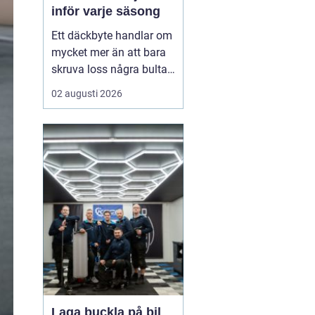
inför varje säsong
Ett däckbyte handlar om
mycket mer än att bara
skruva loss några bultar.
För bilägare i Örebro kan
02 augusti 2026
skillnaden mellan bra
och dåliga däck märkas
tydligt när första
snöfallet kommer, eller
när sommarregnet gör
vägarna hala. Med rätt
kunskap om däck, da...
Laga buckla på bil