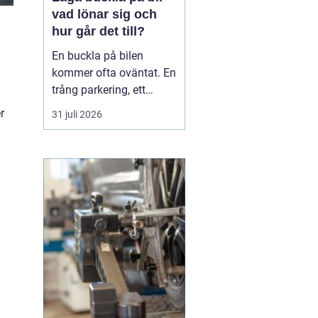
vad lönar sig och
hur går det till?
En buckla på bilen
kommer ofta oväntat. En
trång parkering, ett
dörruppslag utanför
r
31 juli 2026
mataffären eller ett
plötsligt hageloväder.
Många blir osäkra direkt:
ska man anmäla till
försäkringen, åka till en
plåtverkstad eller går det
att fixa snabbt och smi...