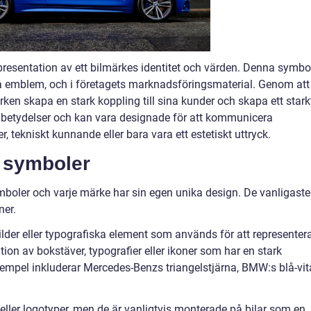
presentation av ett bilmärkes identitet och värden. Denna symbo
å emblem, och i företagets marknadsföringsmaterial. Genom att
en skapa en stark koppling till sina kunder och skapa ett stark
betydelser och kan vara designade för att kommunicera
r, tekniskt kunnande eller bara vara ett estetiskt uttryck.
 symboler
ymboler och varje märke har sin egen unika design. De vanligaste
ner.
ilder eller typografiska element som används för att representer
ion av bokstäver, typografier eller ikoner som har en stark
Exempel inkluderar Mercedes-Benzs triangelstjärna, BMW:s blå-vit
ller logotyper, men de är vanligtvis monterade på bilar som en