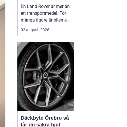
byggd för tuffa
En Land Rover är mer än
uppdrag
ett transportmedel. För
många ägare är bilen ett
arbetsredskap, ett
02 augusti 2026
fritidsprojekt och en del
av en livsstil. Just därför
spelar service en
avgörande roll. Rätt
skött kan...
Däckbyte Örebro så
får du säkra hjul