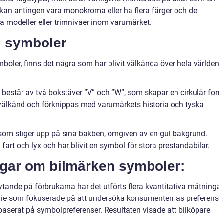
e kan antingen vara monokroma eller ha flera färger och de
a modeller eller trimnivåer inom varumärket.
n symboler
boler, finns det några som har blivit välkända över hela världen
estår av två bokstäver ”V” och ”W”, som skapar en cirkulär fo
välkänd och förknippas med varumärkets historia och tyska
st som stiger upp på sina bakben, omgiven av en gul bakgrund.
fart och lyx och har blivit en symbol för stora prestandabilar.
ngar om bilmärken symboler:
lytande på förbrukarna har det utförts flera kvantitativa mätning
die som fokuserade på att undersöka konsumenternas preferens
aserat på symbolpreferenser. Resultaten visade att bilköpare