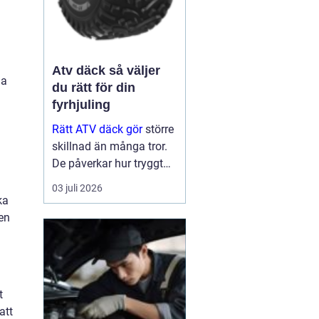
Atv däck så väljer
na
du rätt för din
fyrhjuling
Rätt ATV däck gör
större
skillnad än många tror.
De påverkar hur tryggt
fyrhjulingen beter sig på
03 juli 2026
väg, hur effektivt den tar
ka
sig fram i skog och lera
den
och hur marken under
hjulen mår efteråt. Med
ge...
t
att