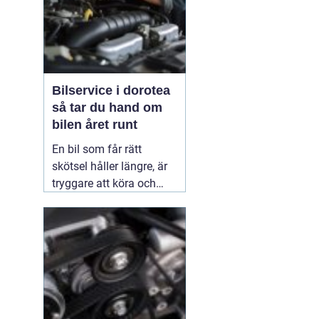
a
Bilservice i dorotea
så tar du hand om
bilen året runt
En bil som får rätt
skötsel håller längre, är
tryggare att köra och
behåller mer av sitt
värde. I norra Sverige,
med kalla vintrar, vägsalt
och långa avstånd, blir
bra service extra viktig.
Många som
02 juli 2026