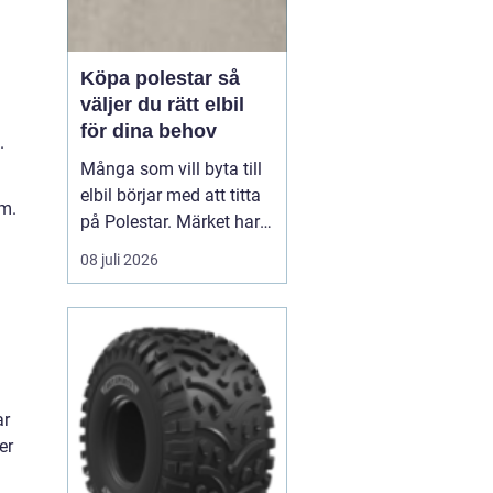
Köpa polestar så
väljer du rätt elbil
för dina behov
.
Många som vill byta till
elbil börjar med att titta
rm.
på Polestar. Märket har
blivit en symbol för
08 juli 2026
modern, elektrisk körning
där design, teknik och
hållbarhet går hand i
hand. Men hur vet du om
en Polestar passar dig,
och vilken modell som är
ar
rätt val?...
er