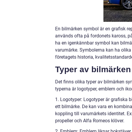
En bilmärken symbol är en grafisk re
används ofta på fordonets kaross, p
ha en igenkännbar symbol kan bilmärk
varumärke. Symbolerna kan ha olika 
företagets historia, kvalitetsstandarde
Typer av bilmärken
Det finns olika typer av bilmärken s
typerna är logotyper, emblem och iko
1. Logotyper: Logotyper är grafiska b
ett bilmärke. De kan vara en kombinat
koppling till varumärkets identitet. 
propeller och Alfa Romeos klöver.
2. Emblem: Emblem liknar bokstäver e