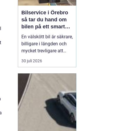
Bilservice i Örebro
så tar du hand om
bilen på ett smart
l
sätt
En välskött bil är säkrare,
t
billigare i längden och
mycket trevligare att
köra. Trots det väntar
30 juli 2026
många bilägare i Örebro
för länge med service
och reparationer. I den
här artikeln får du en
enkel genomgång av
a
hu...
a