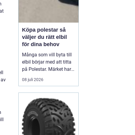
n
at
Köpa polestar så
väljer du rätt elbil
för dina behov
Många som vill byta till
elbil börjar med att titta
på Polestar. Märket har
ll
blivit en symbol för
 av
08 juli 2026
modern, elektrisk körning
där design, teknik och
hållbarhet går hand i
hand. Men hur vet du om
n
en Polestar passar dig,
ll
och vilken modell som är
rätt val?...