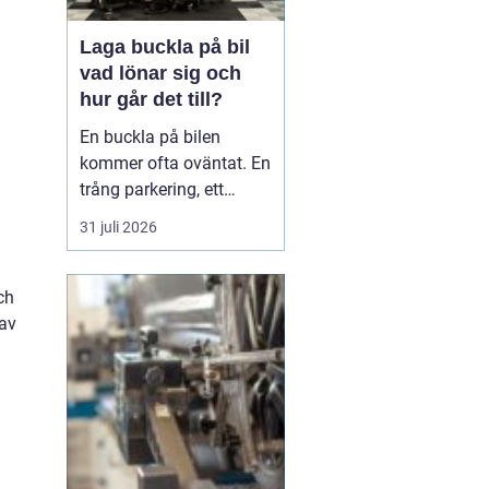
Laga buckla på bil
vad lönar sig och
hur går det till?
En buckla på bilen
kommer ofta oväntat. En
trång parkering, ett
dörruppslag utanför
31 juli 2026
mataffären eller ett
plötsligt hageloväder.
Många blir osäkra direkt:
ch
ska man anmäla till
 av
försäkringen, åka till en
plåtverkstad eller går det
att fixa snabbt och smi...