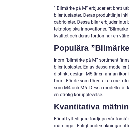
” Bilmärke på M” erbjuder ett brett ut
bilentusiaster. Deras produktlinje inkl
cabrioleter. Dessa bilar erbjuder in
teknologiska innovationer. ”Bilmärke 
kvalitet och deras fordon har en välr
Populära ”Bilmärke
Inom ”bilmärke på M” sortiment finns 
bilentusiaster. En av dessa modelle
distinkt design. M5 är en annan ikon
form. För de som föredrar en mer ut
som M4 och M6. Dessa modeller är kän
en otrolig körupplevelse.
Kvantitativa mätni
För att ytterligare fördjupa vår först
mätningar. Enligt undersökningar utf