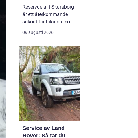
bilar
Reservdelar i Skaraborg
är ett återkommande
sökord för bilägare som
vill hålla bilen i gott
06 augusti 2026
skick utan att betala
onödigt mycket. Många i
regionen vänder sig till
lokala specialister som
bvs.nu när...
Service av Land
Rover: Så tar du