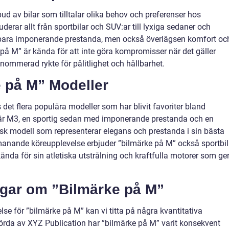
bud av bilar som tilltalar olika behov och preferenser hos
uderar allt från sportbilar och SUV:ar till lyxiga sedaner och
te bara imponerande prestanda, men också överlägsen komfort oc
på M” är kända för att inte göra kompromisser när det gäller
enommerad rykte för pålitlighet och hållbarhet.
 på M” Modeller
det flera populära modeller som har blivit favoriter bland
r är M3, en sportig sedan med imponerande prestanda och en
isk modell som representerar elegans och prestanda i sin bästa
manande köreupplevelse erbjuder ”bilmärke på M” också sportbil
da för sin atletiska utstrålning och kraftfulla motorer som ge
ngar om ”Bilmärke på M”
åelse för ”bilmärke på M” kan vi titta på några kvantitativa
örda av XYZ Publication har ”bilmärke på M” varit konsekvent