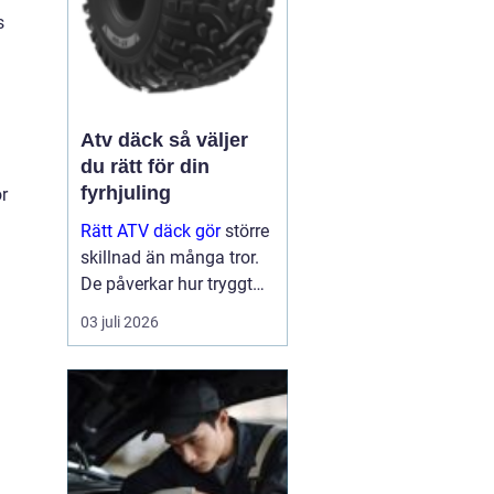
s
Atv däck så väljer
du rätt för din
fyrhjuling
r
Rätt ATV däck gör
större
skillnad än många tror.
De påverkar hur tryggt
fyrhjulingen beter sig på
03 juli 2026
väg, hur effektivt den tar
sig fram i skog och lera
och hur marken under
hjulen mår efteråt. Med
ge...