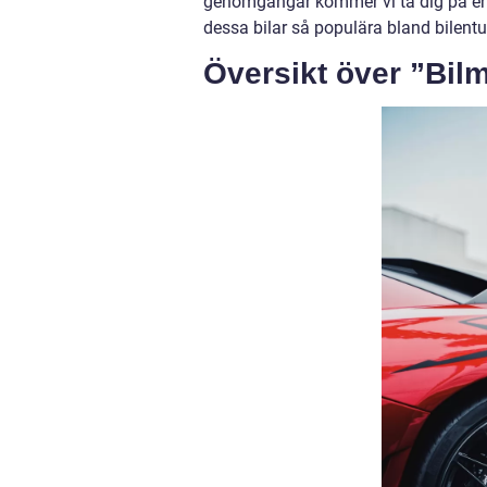
genomgångar kommer vi ta dig på en
dessa bilar så populära bland bilentu
Översikt över ”Bil