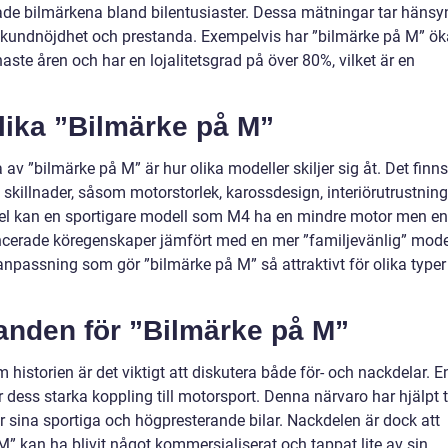
ade bilmärkena bland bilentusiaster. Dessa mätningar tar hänsy
r, kundnöjdhet och prestanda. Exempelvis har ”bilmärke på M” ök
ste åren och har en lojalitetsgrad på över 80%, vilket är en
lika ”Bilmärke på M”
av ”bilmärke på M” är hur olika modeller skiljer sig åt. Det finns
skillnader, såsom motorstorlek, karossdesign, interiörutrustning
mpel kan en sportigare modell som M4 ha en mindre motor men en
ancerade köregenskaper jämfört med en mer ”familjevänlig” mode
npassning som gör ”bilmärke på M” så attraktivt för olika typer
anden för ”Bilmärke på M”
 historien är det viktigt att diskutera både för- och nackdelar. E
dess starka koppling till motorsport. Denna närvaro har hjälpt ti
r sina sportiga och högpresterande bilar. Nackdelen är dock att
 M” kan ha blivit något kommersialiserat och tappat lite av sin