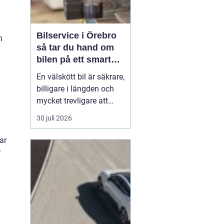
Bilservice i Örebro
h
så tar du hand om
bilen på ett smart
sätt
En välskött bil är säkrare,
billigare i längden och
mycket trevligare att
köra. Trots det väntar
30 juli 2026
många bilägare i Örebro
för länge med service
ar
och reparationer. I den
r
här artikeln får du en
enkel genomgång av
hu...