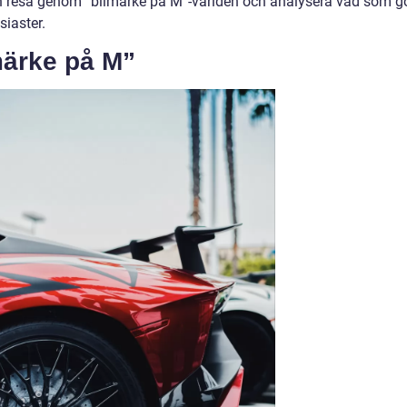
 resa genom ”bilmärke på M”-världen och analysera vad som g
siaster.
märke på M”