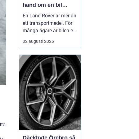
hand om en bil
byggd för tuffa
En Land Rover är mer än
uppdrag
ett transportmedel. För
många ägare är bilen ett
arbetsredskap, ett
02 augusti 2026
fritidsprojekt och en del
av en livsstil. Just därför
spelar service en
avgörande roll. Rätt
skött kan...
tta
Däckbyte Örebro så