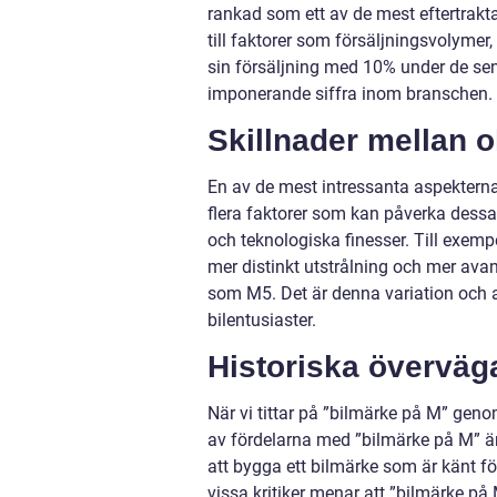
rankad som ett av de mest eftertrakt
till faktorer som försäljningsvolyme
sin försäljning med 10% under de sena
imponerande siffra inom branschen.
Skillnader mellan o
En av de mest intressanta aspekterna 
flera faktorer som kan påverka dessa 
och teknologiska finesser. Till exe
mer distinkt utstrålning och mer av
som M5. Det är denna variation och a
bilentusiaster.
Historiska överväg
När vi tittar på ”bilmärke på M” genom
av fördelarna med ”bilmärke på M” är 
att bygga ett bilmärke som är känt fö
vissa kritiker menar att ”bilmärke på