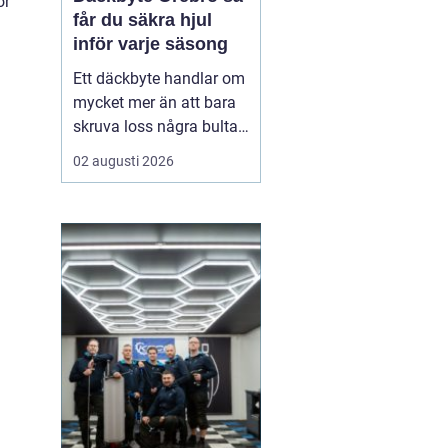
ör
får du säkra hjul
inför varje säsong
Ett däckbyte handlar om
mycket mer än att bara
skruva loss några bultar.
För bilägare i Örebro kan
02 augusti 2026
skillnaden mellan bra
och dåliga däck märkas
tydligt när första
snöfallet kommer, eller
när sommarregnet gör
vägarna hala. Med rätt
kunskap om däck, da...