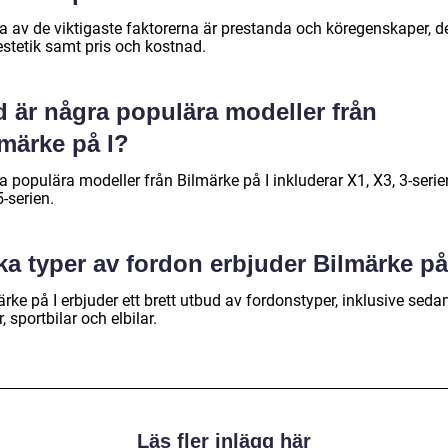
a av de viktigaste faktorerna är prestanda och köregenskaper, d
estetik samt pris och kostnad.
d är några populära modeller från
lmärke på I?
 populära modeller från Bilmärke på I inkluderar X1, X3, 3-serie
-serien.
ka typer av fordon erbjuder Bilmärke på
rke på I erbjuder ett brett utbud av fordonstyper, inklusive sedan
, sportbilar och elbilar.
Läs fler inlägg här