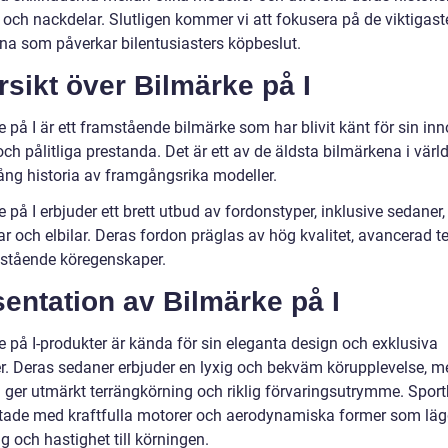
 och nackdelar. Slutligen kommer vi att fokusera på de viktigast
rna som påverkar bilentusiasters köpbeslut.
sikt över Bilmärke på I
 på I är ett framstående bilmärke som har blivit känt för sin in
ch pålitliga prestanda. Det är ett av de äldsta bilmärkena i värl
lång historia av framgångsrika modeller.
 på I erbjuder ett brett utbud av fordonstyper, inklusive sedaner,
ar och elbilar. Deras fordon präglas av hög kvalitet, avancerad t
stående köregenskaper.
entation av Bilmärke på I
e på I-produkter är kända för sin eleganta design och exklusiva
rer. Deras sedaner erbjuder en lyxig och bekväm körupplevelse, 
 ger utmärkt terrängkörning och riklig förvaringsutrymme. Sport
stade med kraftfulla motorer och aerodynamiska former som lägge
 och hastighet till körningen.