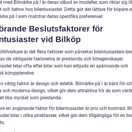
l med Bilmärke på I är deras utbud av modeller, som riktar sig til
och behov hos bilentusiaster. Detta gör det lättare för köpare at
ärke på I som matchar deras specifika preferenser.
rande Beslutsfaktorer för
ntusiaster vid Bilköp
iltillverkare är det flera faktorer som påverkar bilentusiasters bes
 av de viktigaste faktorerna är prestanda och köregenskaper.
siaster letar ofta efter bilar som kan erbjuda en spännande och
k körupplevelse.
 viktig faktor är design och estetik. Bilmärke på I är känt för si
a och moderna design, vilket gör dem attraktiva för de som värd
et lika mycket som prestanda.
are en avgörande faktor för bilentusiaster är pris och kostnad. B
juder bilar i olika prisklasser, vilket gör dem tillgängliga för en b
ts.