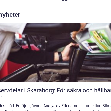
 nyheter
ervdelar i Skaraborg: För säkra och hållba
ar
ärke på I: En Djupgående Analys av Ettenamnl Introduktion Bilm