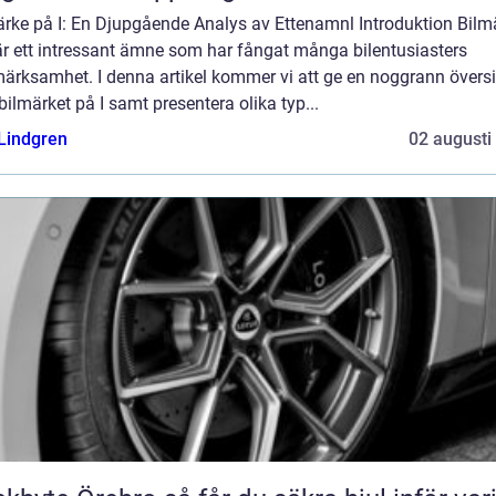
ärke på I: En Djupgående Analys av Ettenamnl Introduktion Bilm
är ett intressant ämne som har fångat många bilentusiasters
ärksamhet. I denna artikel kommer vi att ge en noggrann översi
bilmärket på I samt presentera olika typ...
 Lindgren
02 augusti