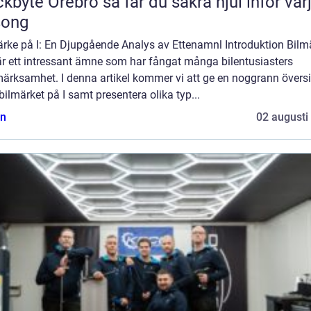
Örebro så får du säkra hjul inför varje
song
ärke på I: En Djupgående Analys av Ettenamnl Introduktion Bilm
är ett intressant ämne som har fångat många bilentusiasters
ärksamhet. I denna artikel kommer vi att ge en noggrann översi
bilmärket på I samt presentera olika typ...
n
02 augusti