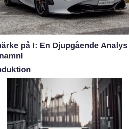
märke på I: En Djupgående Analys
enamnl
oduktion