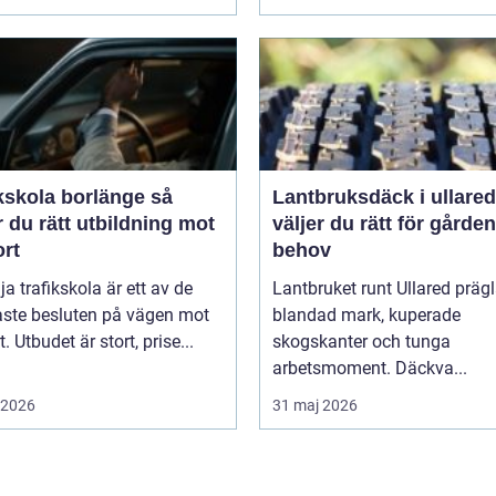
kskola borlänge så
Lantbruksdäck i ullared s
r du rätt utbildning mot
väljer du rätt för gårde
ort
behov
lja trafikskola är ett av de
Lantbruket runt Ullared präg
aste besluten på vägen mot
blandad mark, kuperade
. Utbudet är stort, prise...
skogskanter och tunga
arbetsmoment. Däckva...
i 2026
31 maj 2026