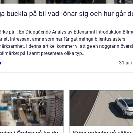
kla på bil vad lönar sig och hur går det
?
ärke på I: En Djupgående Analys av Ettenamnl Introduktion Bilm
är ett intressant ämne som har fångat många bilentusiasters
ärksamhet. I denna artikel kommer vi att ge en noggrann översi
bilmärket på I samt presentera olika typ...
n
31 jul
ice i Örebro så tar du
Köpa polestar så väljer du