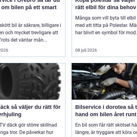
 om bilen på ett smart
rätt elbil för dina behov
Många som vill byta till elbil
kött bil är säkrare, billigare i
med att titta på Polestar. Mä
n och mycket trevligare att
har blivit en symbol för mod.
Trots det väntar mån...
 2026
08 juli 2026
er du rätt för
Bilservice i dorotea så tar du
yrhjuling
hand om bilen året runt
TV däck gör större skillnad
En bil som får rätt skötsel hå
ga tror. De påverkar hur
längre, är tryggare att köra o