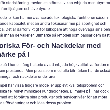
 för stadskörning, medan en större suv kan erbjuda mer utrymm
r familjeägare och äventyrare.
odeller kan ha mer avancerade teknologiska funktioner såsom
rande kapacitet, medan andra fokuserar mer på sportighet och
a. Det är därför viktigt för bilköpare att noga överväga sina be
l innan de väljer en Bilmärke på I-modell som passar dem bäst
toriska För- och Nackdelar med
ärke på I
 på I har en lång historia av att erbjuda högkvalitativa fordon 
sen prestanda. Men precis som med alla bilmärken har de också
ningar och nackdelar under åren.
mpel har vissa tidigare modeller upplevt kvalitetsproblem och
iska fel, vilket minskade kundnöjdheten. Bilmärke på I har dock 
med att förbättra sina produkter och servicenivåer för att möta
as förväntningar och lösa dessa problem.