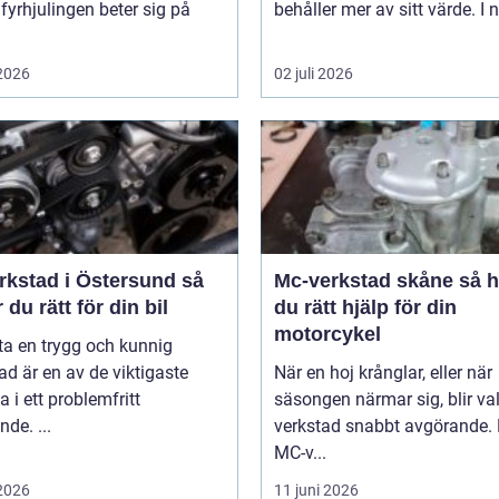
 fyrhjulingen beter sig på
behåller mer av sitt värde. I n
 2026
02 juli 2026
rkstad i Östersund så
Mc-verkstad skåne så hittar
r du rätt för din bil
du rätt hjälp för din
motorcykel
tta en trygg och kunnig
ad är en av de viktigaste
När en hoj krånglar, eller när
a i ett problemfritt
säsongen närmar sig, blir va
nde. ...
verkstad snabbt avgörande.
MC-v...
 2026
11 juni 2026