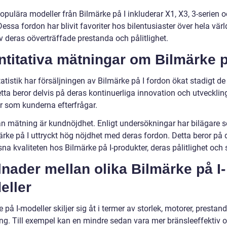
pulära modeller från Bilmärke på I inkluderar X1, X3, 3-serien o
Dessa fordon har blivit favoriter hos bilentusiaster över hela vär
v deras oöverträffade prestanda och pålitlighet.
titativa mätningar om Bilmärke p
tatistik har försäljningen av Bilmärke på I fordon ökat stadigt d
tta beror delvis på deras kontinuerliga innovation och utvecklin
r som kunderna efterfrågar.
n mätning är kundnöjdhet. Enligt undersökningar har bilägare 
ärke på I uttryckt hög nöjdhet med deras fordon. Detta beror på 
na kvaliteten hos Bilmärke på I-produkter, deras pålitlighet och 
lnader mellan olika Bilmärke på I-
eller
 på I-modeller skiljer sig åt i termer av storlek, motorer, prestan
ing. Till exempel kan en mindre sedan vara mer bränsleeffektiv 