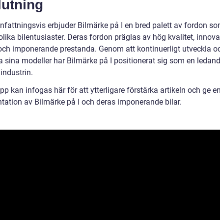
lutning
attningsvis erbjuder Bilmärke på I en bred palett av fordon s
r olika bilentusiaster. Deras fordon präglas av hög kvalitet, innova
och imponerande prestanda. Genom att kontinuerligt utveckla o
a sina modeller har Bilmärke på I positionerat sig som en ledand
industrin.
pp kan infogas här för att ytterligare förstärka artikeln och ge en
ntation av Bilmärke på I och deras imponerande bilar.