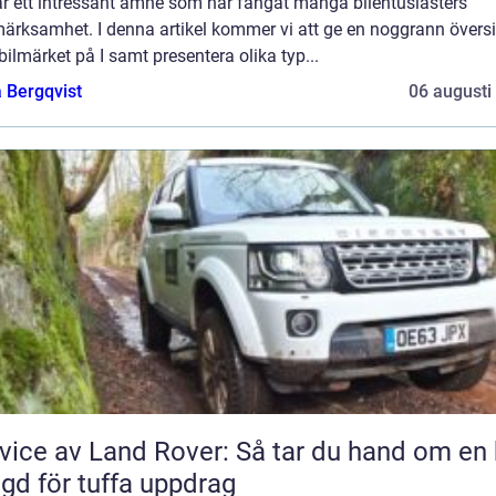
är ett intressant ämne som har fångat många bilentusiasters
ärksamhet. I denna artikel kommer vi att ge en noggrann översi
bilmärket på I samt presentera olika typ...
 Bergqvist
06 augusti
vice av Land Rover: Så tar du hand om en 
gd för tuffa uppdrag