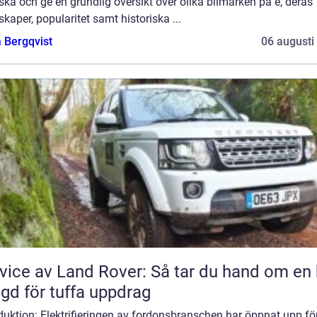
ska och ge en grundlig översikt över olika bilmärken på e, deras
kaper, popularitet samt historiska ...
 Bergqvist
06 augusti
vice av Land Rover: Så tar du hand om en 
gd för tuffa uppdrag
duktion: Elektrifieringen av fordonsbranschen har öppnat upp fö