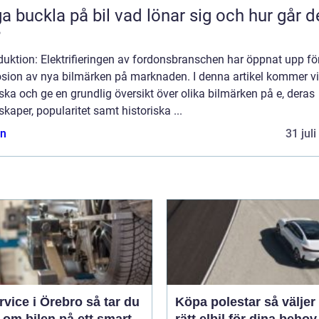
kla på bil vad lönar sig och hur går det
?
duktion: Elektrifieringen av fordonsbranschen har öppnat upp fö
osion av nya bilmärken på marknaden. I denna artikel kommer vi
ska och ge en grundlig översikt över olika bilmärken på e, deras
kaper, popularitet samt historiska ...
n
31 jul
ice i Örebro så tar du
Köpa polestar så väljer du