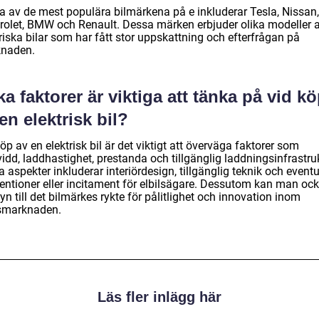
a av de mest populära bilmärkena på e inkluderar Tesla, Nissan,
rolet, BMW och Renault. Dessa märken erbjuder olika modeller 
riska bilar som har fått stor uppskattning och efterfrågan på
naden.
ka faktorer är viktiga att tänka på vid k
en elektrisk bil?
öp av en elektrisk bil är det viktigt att överväga faktorer som
idd, laddhastighet, prestanda och tillgänglig laddningsinfrastruk
 aspekter inkluderar interiördesign, tillgänglig teknik och eventu
entioner eller incitament för elbilsägare. Dessutom kan man ock
n till det bilmärkes rykte för pålitlighet och innovation inom
lsmarknaden.
Läs fler inlägg här