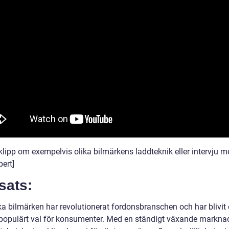
klipp om exempelvis olika bilmärkens laddteknik eller intervju m
pert]
sats:
ka bilmärken har revolutionerat fordonsbranschen och har blivit 
 populärt val för konsumenter. Med en ständigt växande markna