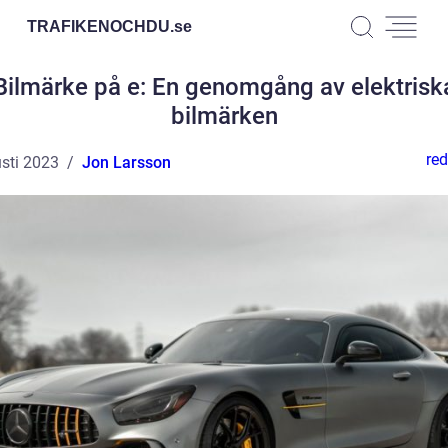
TRAFIKENOCHDU.
se
Bilmärke på e: En genomgång av elektrisk
bilmärken
red
sti 2023
Jon Larsson