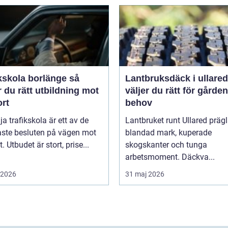
kskola borlänge så
Lantbruksdäck i ullared s
r du rätt utbildning mot
väljer du rätt för gårde
ort
behov
lja trafikskola är ett av de
Lantbruket runt Ullared präg
aste besluten på vägen mot
blandad mark, kuperade
. Utbudet är stort, prise...
skogskanter och tunga
arbetsmoment. Däckva...
i 2026
31 maj 2026