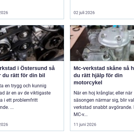
 2026
02 juli 2026
rkstad i Östersund så
Mc-verkstad skåne så hittar
r du rätt för din bil
du rätt hjälp för din
motorcykel
tta en trygg och kunnig
ad är en av de viktigaste
När en hoj krånglar, eller när
a i ett problemfritt
säsongen närmar sig, blir va
nde. ...
verkstad snabbt avgörande.
MC-v...
 2026
11 juni 2026