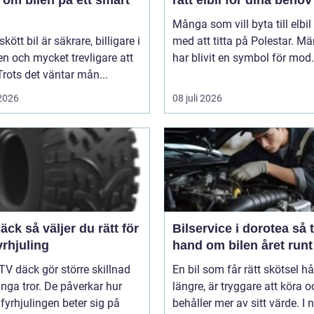
 om bilen på ett smart
rätt elbil för dina behov
Många som vill byta till elbil
kött bil är säkrare, billigare i
med att titta på Polestar. Mä
n och mycket trevligare att
har blivit en symbol för mod.
Trots det väntar mån...
 2026
08 juli 2026
er du rätt för
Bilservice i dorotea så tar du
yrhjuling
hand om bilen året runt
TV däck gör större skillnad
En bil som får rätt skötsel hå
ga tror. De påverkar hur
längre, är tryggare att köra o
 fyrhjulingen beter sig på
behåller mer av sitt värde. I n