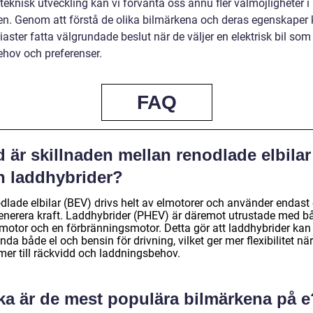
eknisk utveckling kan vi förvänta oss ännu fler valmöjligheter i
en. Genom att förstå de olika bilmärkena och deras egenskaper
iaster fatta välgrundade beslut när de väljer en elektrisk bil so
ehov och preferenser.
FAQ
 är skillnaden mellan renodlade elbilar
h laddhybrider?
lade elbilar (BEV) drivs helt av elmotorer och använder endast e
generera kraft. Laddhybrider (PHEV) är däremot utrustade med b
lmotor och en förbränningsmotor. Detta gör att laddhybrider kan
da både el och bensin för drivning, vilket ger mer flexibilitet när
er till räckvidd och laddningsbehov.
lka är de mest populära bilmärkena på e