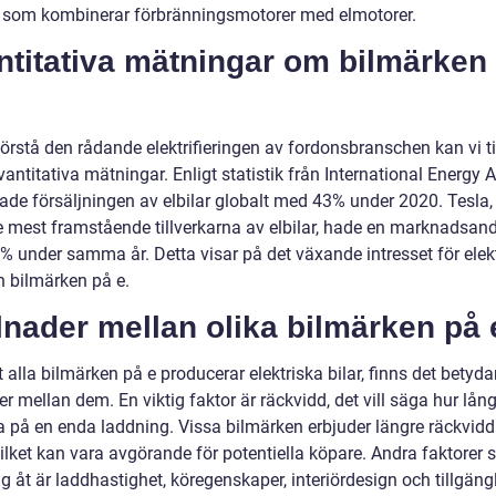
 som kombinerar förbränningsmotorer med elmotorer.
ntitativa mätningar om bilmärken
förstå den rådande elektrifieringen av fordonsbranschen kan vi ti
antitativa mätningar. Enligt statistik från International Energy
kade försäljningen av elbilar globalt med 43% under 2020. Tesla
e mest framstående tillverkarna av elbilar, hade en marknadsand
6% under samma år. Detta visar på det växande intresset för elek
h bilmärken på e.
lnader mellan olika bilmärken på 
t alla bilmärken på e producerar elektriska bilar, finns det betyd
er mellan dem. En viktig faktor är räckvidd, det vill säga hur lång
a på en enda laddning. Vissa bilmärken erbjuder längre räckvidd
vilket kan vara avgörande för potentiella köpare. Andra faktorer
sig åt är laddhastighet, köregenskaper, interiördesign och tillgäng