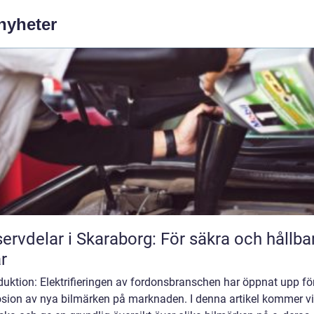
 nyheter
ervdelar i Skaraborg: För säkra och hållba
ar
duktion: Elektrifieringen av fordonsbranschen har öppnat upp fö
osion av nya bilmärken på marknaden. I denna artikel kommer vi