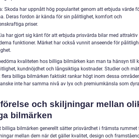
a: Skoda har uppnått hög popularitet genom att erbjuda värde f
a. Deras fordon är kända för sin pålitlighet, komfort och
nskraftiga priser.
Kia har gjort sig känt för att erbjuda prisvärda bilar med attrakti
erna funktioner. Märket har också vunnit anseende för pålitligh
ighet.
bedöma kvaliteten hos billiga bilmärken kan man ta hänsyn till kr
itlighet, kundnöjdhet och långsiktiga kostnader. Studier och mä
t flera billiga bilmärken faktiskt rankar högt inom dessa område
anske inte har samma nivå av lyx och premiumkänsla som dyra
.
örelse och skiljningar mellan oli
iga bilmärken
t billiga bilmärken generellt sätter prisvärdhet i främsta rummet 
jningar mellan dem när det gäller kvalitet, design och framståen