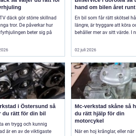
er du rätt för
Bilservice i dorotea så tar du
yrhjuling
hand om bilen året runt
TV däck gör större skillnad
En bil som får rätt skötsel hå
ga tror. De påverkar hur
längre, är tryggare att köra o
 fyrhjulingen beter sig på
behåller mer av sitt värde. I n
 2026
02 juli 2026
rkstad i Östersund så
Mc-verkstad skåne så hittar
r du rätt för din bil
du rätt hjälp för din
motorcykel
tta en trygg och kunnig
ad är en av de viktigaste
När en hoj krånglar, eller när