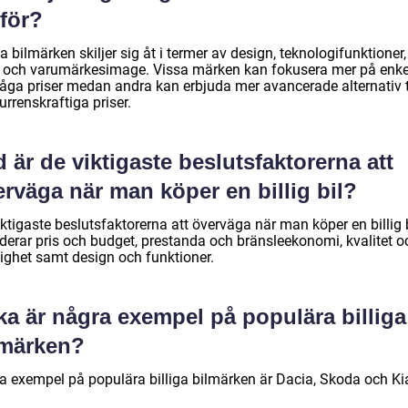
rför?
ga bilmärken skiljer sig åt i termer av design, teknologifunktioner,
e och varumärkesimage. Vissa märken kan fokusera mer på enke
låga priser medan andra kan erbjuda mer avancerade alternativ ti
rrenskraftiga priser.
 är de viktigaste beslutsfaktorerna att
rväga när man köper en billig bil?
ktigaste beslutsfaktorerna att överväga när man köper en billig 
uderar pris och budget, prestanda och bränsleekonomi, kvalitet o
lighet samt design och funktioner.
ka är några exempel på populära billiga
lmärken?
a exempel på populära billiga bilmärken är Dacia, Skoda och Ki