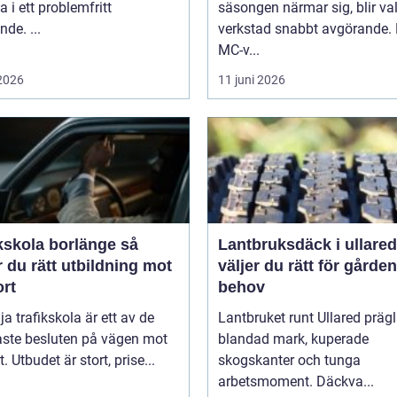
a i ett problemfritt
säsongen närmar sig, blir va
nde. ...
verkstad snabbt avgörande.
MC-v...
 2026
11 juni 2026
kskola borlänge så
Lantbruksdäck i ullared s
r du rätt utbildning mot
väljer du rätt för gårde
ort
behov
lja trafikskola är ett av de
Lantbruket runt Ullared präg
aste besluten på vägen mot
blandad mark, kuperade
. Utbudet är stort, prise...
skogskanter och tunga
arbetsmoment. Däckva...