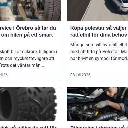
ice i Örebro så tar du
Köpa polestar så väljer du
 om bilen på ett smart
rätt elbil för dina behov
Många som vill byta till elbil
kött bil är säkrare, billigare i
med att titta på Polestar. Mä
n och mycket trevligare att
har blivit en symbol för mod.
Trots det väntar mån...
 2026
08 juli 2026