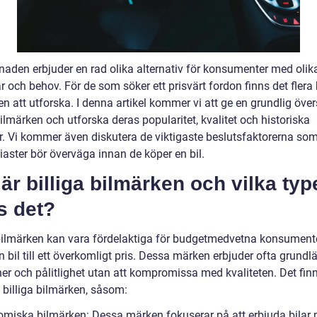
naden erbjuder en rad olika alternativ för konsumenter med olik
 och behov. För de som söker ett prisvärt fordon finns det flera 
n att utforska. I denna artikel kommer vi att ge en grundlig över
bilmärken och utforska deras popularitet, kvalitet och historiska
r. Vi kommer även diskutera de viktigaste beslutsfaktorerna so
iaster bör överväga innan de köper en bil.
är billiga bilmärken och vilka typ
s det?
 bilmärken kan vara fördelaktiga för budgetmedvetna konsumen
en bil till ett överkomligt pris. Dessa märken erbjuder ofta grund
er och pålitlighet utan att kompromissa med kvaliteten. Det finn
 billiga bilmärken, såsom:
omiska bilmärken: Dessa märken fokuserar på att erbjuda bilar