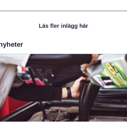
Läs fler inlägg här
 nyheter