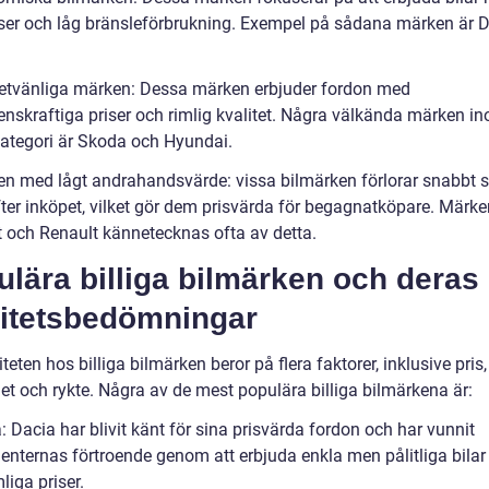
iser och låg bränsleförbrukning. Exempel på sådana märken är 
.
etvänliga märken: Dessa märken erbjuder fordon med
enskraftiga priser och rimlig kvalitet. Några välkända märken i
ategori är Skoda och Hyundai.
en med lågt andrahandsvärde: vissa bilmärken förlorar snabbt si
fter inköpet, vilket gör dem prisvärda för begagnatköpare. Märk
 och Renault kännetecknas ofta av detta.
lära billiga bilmärken och deras
litetsbedömningar
teten hos billiga bilmärken beror på flera faktorer, inklusive pris,
het och rykte. Några av de mest populära billiga bilmärkena är:
: Dacia har blivit känt för sina prisvärda fordon och har vunnit
nternas förtroende genom att erbjuda enkla men pålitliga bilar t
iga priser.