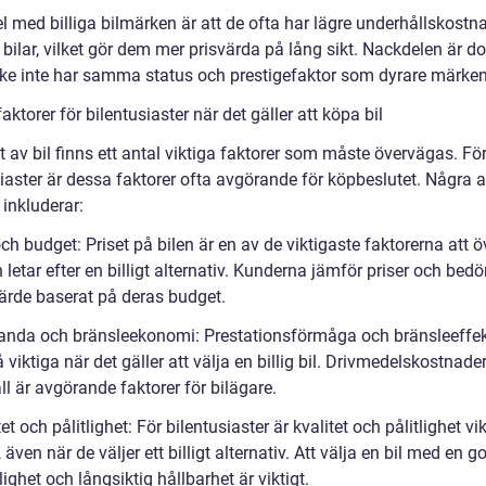
l med billiga bilmärken är att de ofta har lägre underhållskostn
 bilar, vilket gör dem mer prisvärda på lång sikt. Nackdelen är do
ke inte har samma status och prestigefaktor som dyrare märken
aktorer för bilentusiaster när det gäller att köpa bil
t av bil finns ett antal viktiga faktorer som måste övervägas. Fö
siaster är dessa faktorer ofta avgörande för köpbeslutet. Några 
 inkluderar:
och budget: Priset på bilen är en av de viktigaste faktorerna att 
letar efter en billigt alternativ. Kunderna jämför priser och bed
värde baserat på deras budget.
tanda och bränsleekonomi: Prestationsförmåga och bränsleeffekt
 viktiga när det gäller att välja en billig bil. Drivmedelskostnade
l är avgörande faktorer för bilägare.
tet och pålitlighet: För bilentusiaster är kvalitet och pålitlighet vi
, även när de väljer ett billigt alternativ. Att välja en bil med en g
tlighet och långsiktig hållbarhet är viktigt.