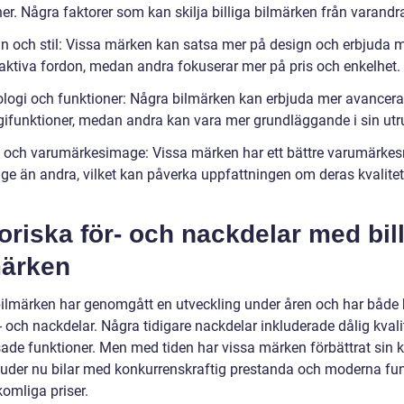
er. Några faktorer som kan skilja billiga bilmärken från varandra
gn och stil: Vissa märken kan satsa mer på design och erbjuda
raktiva fordon, medan andra fokuserar mer på pris och enkelhet.
ologi och funktioner: Några bilmärken kan erbjuda mer avancer
gifunktioner, medan andra kan vara mer grundläggande i sin utr
e och varumärkesimage: Vissa märken har ett bättre varumärkes
ge än andra, vilket kan påverka uppfattningen om deras kvalite
oriska för- och nackdelar med bil
märken
 bilmärken har genomgått en utveckling under åren och har både 
- och nackdelar. Några tidigare nackdelar inkluderade dålig kvali
ade funktioner. Men med tiden har vissa märken förbättrat sin k
juder nu bilar med konkurrenskraftig prestanda och moderna fun
rkomliga priser.