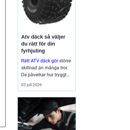
Atv däck så väljer
du rätt för din
fyrhjuling
Rätt ATV däck gör
större
skillnad än många tror.
De påverkar hur tryggt
fyrhjulingen beter sig på
03 juli 2026
väg, hur effektivt den tar
sig fram i skog och lera
och hur marken under
hjulen mår efteråt. Med
ge...