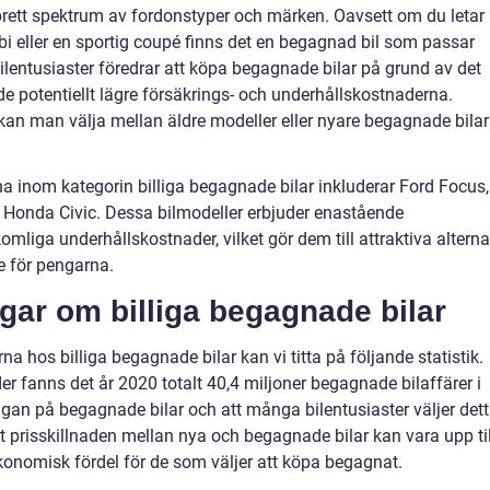
 brett spektrum av fordonstyper och märken. Oavsett om du letar
bi eller en sportig coupé finns det en begagnad bil som passar
lentusiaster föredrar att köpa begagnade bilar på grund av det
e potentiellt lägre försäkrings- och underhållskostnaderna.
an man välja mellan äldre modeller eller nyare begagnade bilar
a inom kategorin billiga begagnade bilar inkluderar Ford Focus,
 Honda Civic. Dessa bilmodeller erbjuder enastående
mliga underhållskostnader, vilket gör dem till attraktiva alterna
e för pengarna.
gar om billiga begagnade bilar
rna hos billiga begagnade bilar kan vi titta på följande statistik.
r fanns det år 2020 totalt 40,4 miljoner begagnade bilaffärer i
ågan på begagnade bilar och att många bilentusiaster väljer det
 att prisskillnaden mellan nya och begagnade bilar kan vara upp til
ekonomisk fördel för de som väljer att köpa begagnat.