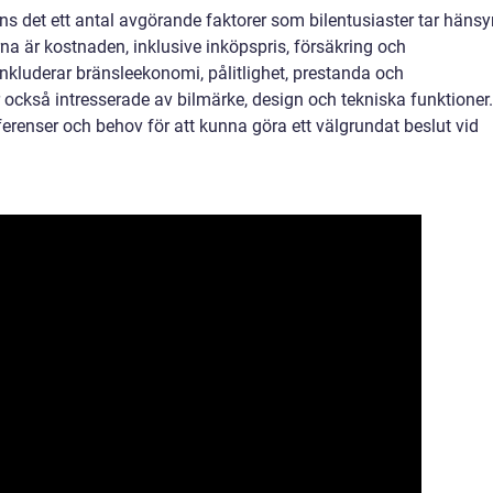
inns det ett antal avgörande faktorer som bilentusiaster tar häns
rna är kostnaden, inklusive inköpspris, försäkring och
inkluderar bränsleekonomi, pålitlighet, prestanda och
r också intresserade av bilmärke, design och tekniska funktioner.
eferenser och behov för att kunna göra ett välgrundat beslut vid