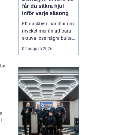
får du säkra hjul
inför varje säsong
Ett däckbyte handlar om
mycket mer än att bara
skruva loss några bultar.
För bilägare i Örebro kan
02 augusti 2026
skillnaden mellan bra
och dåliga däck märkas
tiv
tydligt när första
snöfallet kommer, eller
när sommarregnet gör
vägarna hala. Med rätt
kunskap om däck, da...
ta
l