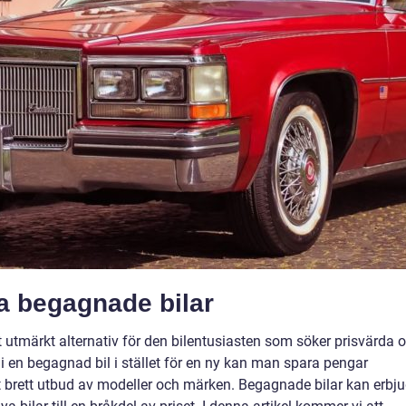
ga begagnade bilar
 utmärkt alternativ för den bilentusiasten som söker prisvärda 
 i en begagnad bil i stället för en ny kan man spara pengar
tt brett utbud av modeller och märken. Begagnade bilar kan erbj