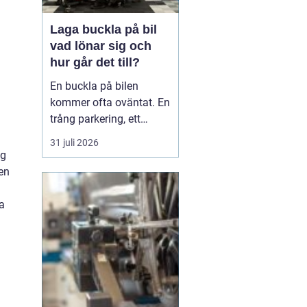
Laga buckla på bil
vad lönar sig och
hur går det till?
En buckla på bilen
kommer ofta oväntat. En
trång parkering, ett
dörruppslag utanför
31 juli 2026
mataffären eller ett
ng
plötsligt hageloväder.
en
Många blir osäkra direkt:
ska man anmäla till
a
försäkringen, åka till en
plåtverkstad eller går det
att fixa snabbt och smi...