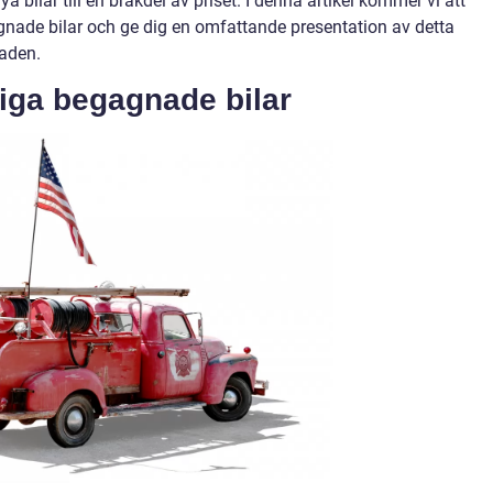
bilar till en bråkdel av priset. I denna artikel kommer vi att
gnade bilar och ge dig en omfattande presentation av detta
aden.
liga begagnade bilar