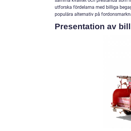
samma kvalitet och prestanda som nya 
utforska fördelarna med billiga bega
populära alternativ på fordonsmarkn
Presentation av bil