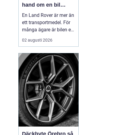
hand om en bil
byggd för tuffa
En Land Rover är mer än
uppdrag
ett transportmedel. För
många ägare är bilen ett
arbetsredskap, ett
02 augusti 2026
fritidsprojekt och en del
av en livsstil. Just därför
spelar service en
avgörande roll. Rätt
skött kan...
Däckbyte Örebro så