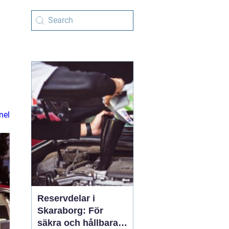
nel
Reservdelar i
Skaraborg: För
säkra och hållbara