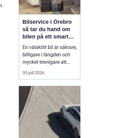
yn
Bilservice i Örebro
så tar du hand om
bilen på ett smart
sätt
En välskött bil är säkrare,
billigare i längden och
mycket trevligare att
köra. Trots det väntar
30 juli 2026
många bilägare i Örebro
för länge med service
och reparationer. I den
här artikeln får du en
enkel genomgång av
hu...