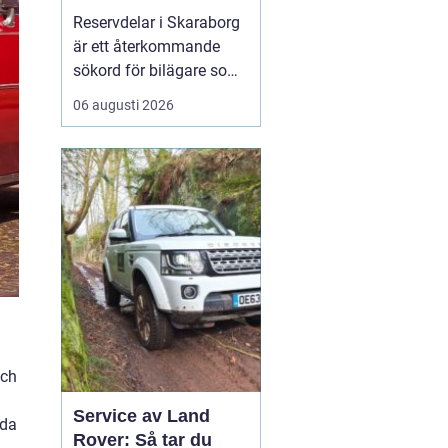
bilar
Reservdelar i Skaraborg
är ett återkommande
sökord för bilägare som
vill hålla bilen i gott
06 augusti 2026
skick utan att betala
onödigt mycket. Många i
regionen vänder sig till
lokala specialister som
bvs.nu när...
och
Service av Land
uda
Rover: Så tar du