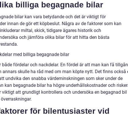
lika billiga begagnade bilar
agnade bilar kan vara betydande och det är viktigt för
nader innan de gör ett köpbeslut. Några av de faktorer som kan
nkluderar miltal, skick, tidigare ägares historik och
 undersöka och jämföra olika bilar för att hitta den bästa
restanda.
kdelar med billiga begagnade bilar
r både fördelar och nackdelar. En fördel är att man kan få tillgå
n annars skulle ha råd med om man köpte nytt. Det finns också 
tt undvika den snabba värdeminskningen som sker under de
idan kan begagnade bilar ha högre underhållskostnader och risker
r viktigt att grundligt kontrollera och undersöka en begagnad bil
 överraskningar.
ktorer för bilentusiaster vid