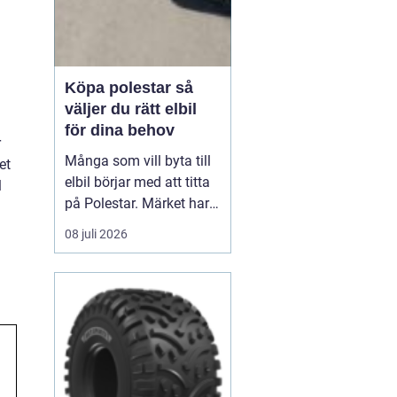
Köpa polestar så
väljer du rätt elbil
för dina behov
r
Många som vill byta till
et
elbil börjar med att titta
l
på Polestar. Märket har
blivit en symbol för
08 juli 2026
modern, elektrisk körning
där design, teknik och
hållbarhet går hand i
hand. Men hur vet du om
en Polestar passar dig,
och vilken modell som är
rätt val?...