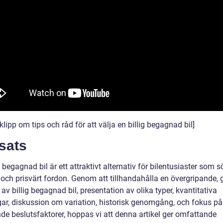
lipp om tips och råd för att välja en billig begagnad bil]
sats
g begagnad bil är ett attraktivt alternativ för bilentusiaster som s
t och prisvärt fordon. Genom att tillhandahålla en övergripande, 
 av billig begagnad bil, presentation av olika typer, kvantitativa
ar, diskussion om variation, historisk genomgång, och fokus på
de beslutsfaktorer, hoppas vi att denna artikel ger omfattande