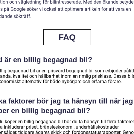
tion och vägledning för bilintresserade. Med den ökande betyde
s på Google söker vi också att optimera artikeln för att vara en
dande sökträff.
FAQ
 är en billig begagnad bil?
llig begagnad bil är en prisvärd begagnad bil som erbjuder pålitl
anda, kvalitet och hållbarhet inom en rimlig prisklass. Dessa bil
konomiskt alternativ för både nybörjare och erfarna förare.
ka faktorer bör jag ta hänsyn till när jag
er en billig begagnad bil?
u köper en billig begagnad bil bör du ta hänsyn till flera faktorer
a inkluderar priset, bränsleekonomi, underhållskostnader,
onsålder, tidigare ägares skick och fordonsstatusrapporter. Gen