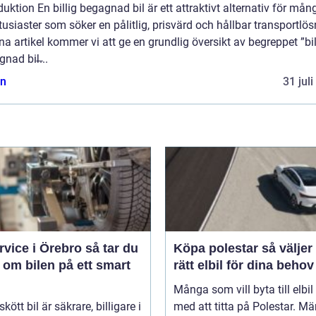
duktion En billig begagnad bil är ett attraktivt alternativ för mån
tusiaster som söker en pålitlig, prisvärd och hållbar transportlös
na artikel kommer vi att ge en grundlig översikt av begreppet ”bil
nad bil̶...
n
31 jul
ice i Örebro så tar du
Köpa polestar så väljer du
 om bilen på ett smart
rätt elbil för dina behov
Många som vill byta till elbil
kött bil är säkrare, billigare i
med att titta på Polestar. Mä