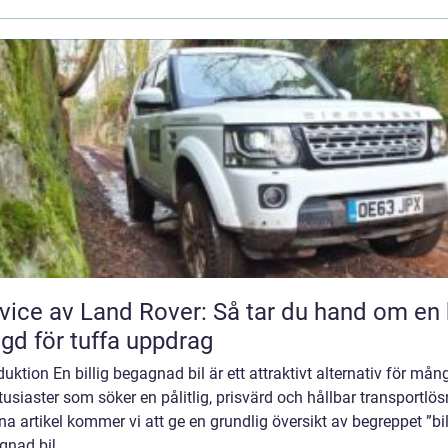
vice av Land Rover: Så tar du hand om en 
gd för tuffa uppdrag
duktion En billig begagnad bil är ett attraktivt alternativ för mån
tusiaster som söker en pålitlig, prisvärd och hållbar transportlös
na artikel kommer vi att ge en grundlig översikt av begreppet ”bil
nad bil̶...