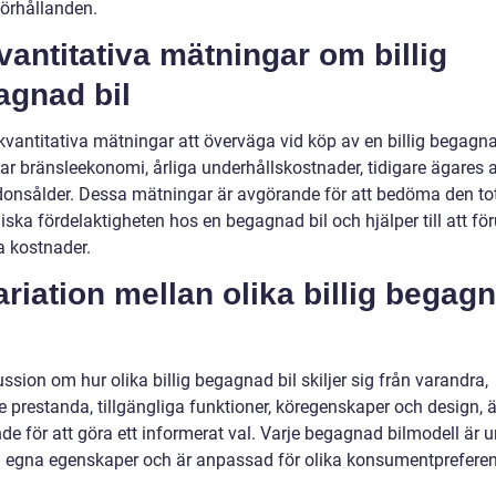
förhållanden.
vantitativa mätningar om billig
agnad bil
kvantitativa mätningar att överväga vid köp av en billig begagna
rar bränsleekonomi, årliga underhållskostnader, tidigare ägares 
donsålder. Dessa mätningar är avgörande för att bedöma den to
ska fördelaktigheten hos en begagnad bil och hjälper till att fö
a kostnader.
ariation mellan olika billig begag
ssion om hur olika billig begagnad bil skiljer sig från varandra,
e prestanda, tillgängliga funktioner, köregenskaper och design, ä
e för att göra ett informerat val. Varje begagnad bilmodell är u
a egna egenskaper och är anpassad för olika konsumentprefere