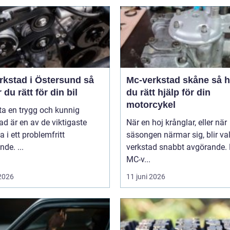
rkstad i Östersund så
Mc-verkstad skåne så hittar
r du rätt för din bil
du rätt hjälp för din
motorcykel
tta en trygg och kunnig
ad är en av de viktigaste
När en hoj krånglar, eller när
a i ett problemfritt
säsongen närmar sig, blir va
nde. ...
verkstad snabbt avgörande.
MC-v...
 2026
11 juni 2026