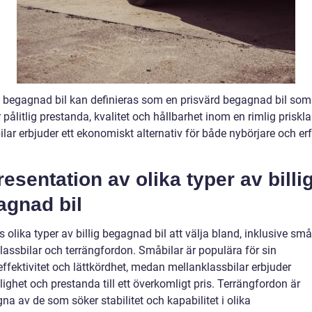
ig begagnad bil kan definieras som en prisvärd begagnad bil som
 pålitlig prestanda, kvalitet och hållbarhet inom en rimlig priskla
lar erbjuder ett ekonomiskt alternativ för både nybörjare och er
resentation av olika typer av billi
agnad bil
s olika typer av billig begagnad bil att välja bland, inklusive småb
lassbilar och terrängfordon. Småbilar är populära för sin
ffektivitet och lättkördhet, medan mellanklassbilar erbjuder
ghet och prestanda till ett överkomligt pris. Terrängfordon är
na av de som söker stabilitet och kapabilitet i olika