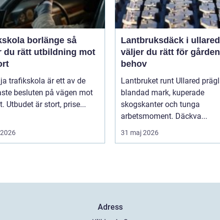
kskola borlänge så
Lantbruksdäck i ullared s
r du rätt utbildning mot
väljer du rätt för gårde
ort
behov
lja trafikskola är ett av de
Lantbruket runt Ullared präg
aste besluten på vägen mot
blandad mark, kuperade
. Utbudet är stort, prise...
skogskanter och tunga
arbetsmoment. Däckva...
i 2026
31 maj 2026
Adress