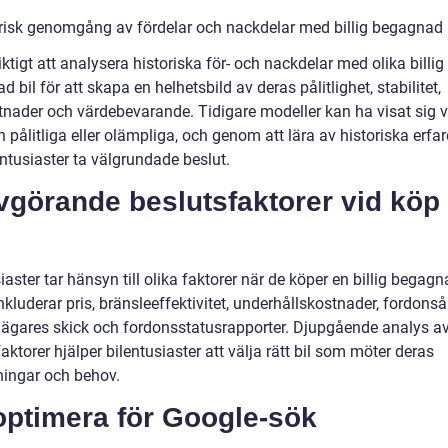
orisk genomgång av fördelar och nackdelar med billig begagnad 
iktigt att analysera historiska för- och nackdelar med olika billig
 bil för att skapa en helhetsbild av deras pålitlighet, stabilitet,
stnader och värdebevarande. Tidigare modeller kan ha visat sig 
 pålitliga eller olämpliga, och genom att lära av historiska erfa
ntusiaster ta välgrundade beslut.
vgörande beslutsfaktorer vid köp
iaster tar hänsyn till olika faktorer när de köper en billig begagna
kluderar pris, bränsleeffektivitet, underhållskostnader, fordonsål
e ägares skick och fordonsstatusrapporter. Djupgående analys a
aktorer hjälper bilentusiaster att välja rätt bil som möter deras
ningar och behov.
optimera för Google-sök