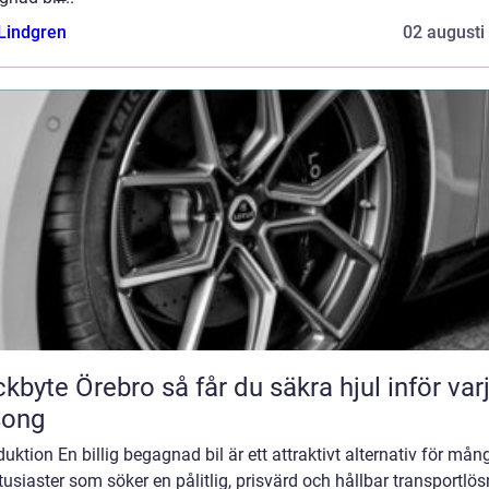
 Lindgren
02 augusti
Örebro så får du säkra hjul inför varje
song
duktion En billig begagnad bil är ett attraktivt alternativ för mån
tusiaster som söker en pålitlig, prisvärd och hållbar transportlös