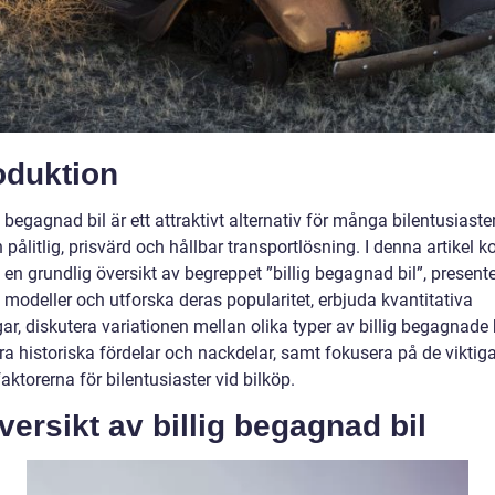
oduktion
g begagnad bil är ett attraktivt alternativ för många bilentusiast
 pålitlig, prisvärd och hållbar transportlösning. I denna artikel
e en grundlig översikt av begreppet ”billig begagnad bil”, present
 modeller och utforska deras popularitet, erbjuda kvantitativa
r, diskutera variationen mellan olika typer av billig begagnade b
ra historiska fördelar och nackdelar, samt fokusera på de viktig
aktorerna för bilentusiaster vid bilköp.
versikt av billig begagnad bil