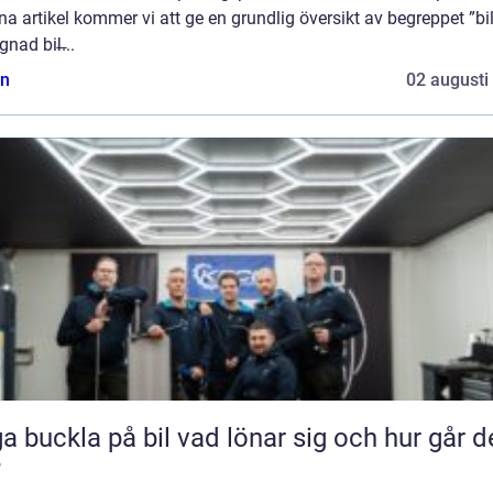
na artikel kommer vi att ge en grundlig översikt av begreppet ”bil
nad bil̶...
n
02 augusti
kla på bil vad lönar sig och hur går det
?