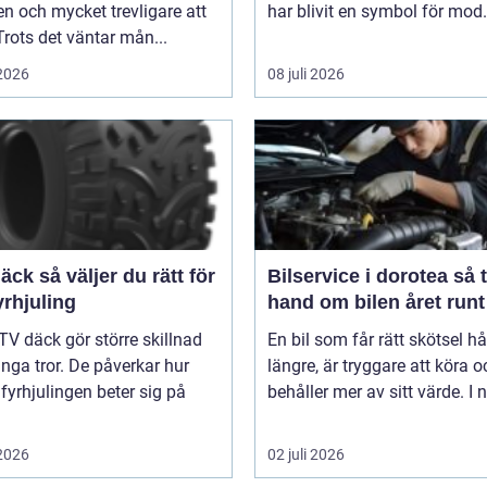
n och mycket trevligare att
har blivit en symbol för mod.
Trots det väntar mån...
 2026
08 juli 2026
er du rätt för
Bilservice i dorotea så tar du
yrhjuling
hand om bilen året runt
TV däck gör större skillnad
En bil som får rätt skötsel hå
ga tror. De påverkar hur
längre, är tryggare att köra o
 fyrhjulingen beter sig på
behåller mer av sitt värde. I n
 2026
02 juli 2026