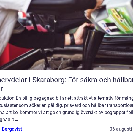
ervdelar i Skaraborg: För säkra och hållba
ar
duktion En billig begagnad bil är ett attraktivt alternativ för mån
tusiaster som söker en pålitlig, prisvärd och hållbar transportlös
na artikel kommer vi att ge en grundlig översikt av begreppet ”bil
nad bil̶...
 Bergqvist
06 augusti