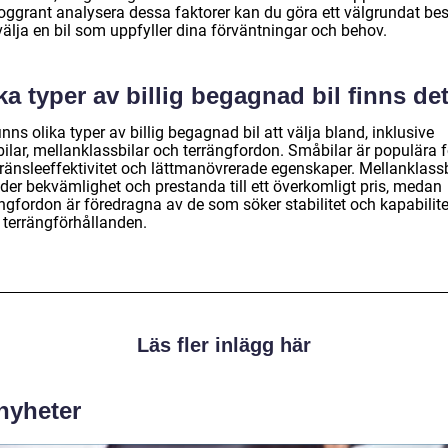
noggrant analysera dessa faktorer kan du göra ett välgrundat bes
välja en bil som uppfyller dina förväntningar och behov.
ka typer av billig begagnad bil finns de
inns olika typer av billig begagnad bil att välja bland, inklusive
ilar, mellanklassbilar och terrängfordon. Småbilar är populära f
bränsleeffektivitet och lättmanövrerade egenskaper. Mellanklassb
uder bekvämlighet och prestanda till ett överkomligt pris, medan
ngfordon är föredragna av de som söker stabilitet och kapabilite
 terrängförhållanden.
Läs fler inlägg här
 nyheter