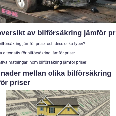
versikt av bilförsäkring jämför pr
ilförsäkring jämför priser och dess olika typer?
 alternativ för bilförsäkring jämför priser
ativa mätningar inom bilförsäkring jämför priser
lnader mellan olika bilförsäkring
ör priser