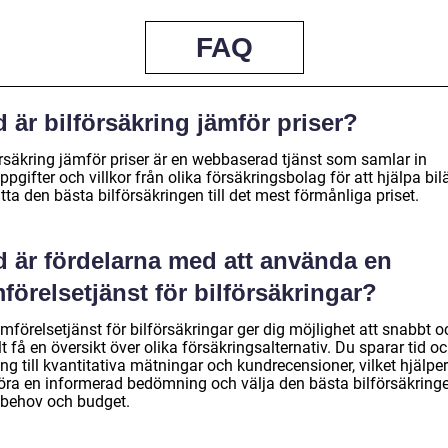
FAQ
 är bilförsäkring jämför priser?
örsäkring jämför priser är en webbaserad tjänst som samlar in
ppgifter och villkor från olika försäkringsbolag för att hjälpa bi
itta den bästa bilförsäkringen till det mest förmånliga priset.
d är fördelarna med att använda en
förelsetjänst för bilförsäkringar?
mförelsetjänst för bilförsäkringar ger dig möjlighet att snabbt o
t få en översikt över olika försäkringsalternativ. Du sparar tid oc
ång till kvantitativa mätningar och kundrecensioner, vilket hjälper
göra en informerad bedömning och välja den bästa bilförsäkringe
 behov och budget.