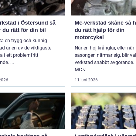
rkstad i Östersund så
Mc-verkstad skåne så hittar
r du rätt för din bil
du rätt hjälp för din
motorcykel
tta en trygg och kunnig
ad är en av de viktigaste
När en hoj krånglar, eller när
a i ett problemfritt
säsongen närmar sig, blir va
nde. ...
verkstad snabbt avgörande.
MC-v...
 2026
11 juni 2026