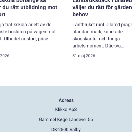
kskola borlänge så
Lantbruksdäck i ullared s
r du rätt utbildning mot
väljer du rätt för gårde
ort
behov
lja trafikskola är ett av de
Lantbruket runt Ullared präg
aste besluten på vägen mot
blandad mark, kuperade
. Utbudet är stort, prise...
skogskanter och tunga
arbetsmoment. Däckva...
i 2026
31 maj 2026
Adress