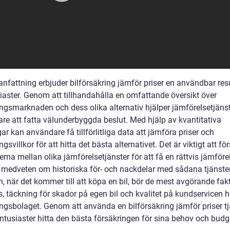
nfattning erbjuder bilförsäkring jämför priser en användbar res
siaster. Genom att tillhandahålla en omfattande översikt över
ingsmarknaden och dess olika alternativ hjälper jämförelsetjäns
re att fatta välunderbyggda beslut. Med hjälp av kvantitativa
r kan användare få tillförlitliga data att jämföra priser och
ngsvillkor för att hitta det bästa alternativet. Det är viktigt att fö
erna mellan olika jämförelsetjänster för att få en rättvis jämför
a medveten om historiska för- och nackdelar med sådana tjänster
n, när det kommer till att köpa en bil, bör de mest avgörande fak
s, täckning för skador på egen bil och kvalitet på kundservicen 
ingsbolaget. Genom att använda en bilförsäkring jämför priser t
entusiaster hitta den bästa försäkringen för sina behov och budg