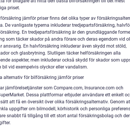
ta för bilägare att hitta den bästa bilförsäkringen till det mest
ga priset.
försäkring jämför priser finns det olika typer av försäkringsalter
. De vanligaste typerna inkluderar tredjepartsförsäkring, halvfö
försäkring. En tredjepartsförsäkring är den grundläggande form
ing som täcker skador på andra förare och deras egendom vid o
är ansvarig. En halvförsäkring inkluderar även skydd mot stöld,
ador och glasbrytning. Slutligen täcker helförsäkringen alla
ende aspekter, men inkluderar också skydd för skador som upp
 bil vid exempelvis olyckor eller vandalism.
 alternativ för bilförsäkring jämför priser
rar jämförelsetjänster som Compare.com, Insurance.com och
perMarket. Dessa plattformar erbjuder användare ett enkelt o
sätt att få en översikt över olika försäkringsalternativ. Genom att
nkla uppgifter om bilmodell, körhistorik och personliga preferen
e snabbt få tillgång till ett stort antal försäkringsbolag och de
ifter.