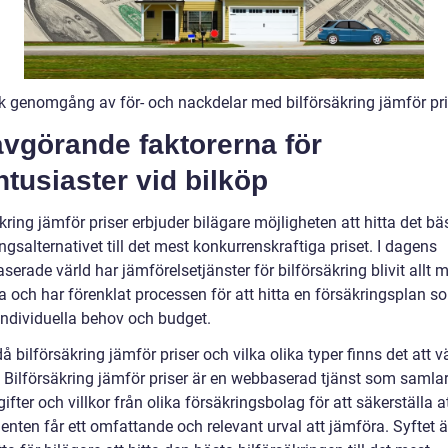
sk genomgång av för- och nackdelar med bilförsäkring jämför pri
vgörande faktorerna för
ntusiaster vid bilköp
kring jämför priser erbjuder bilägare möjligheten att hitta det bä
ngsalternativet till det mest konkurrenskraftiga priset. I dagens
serade värld har jämförelsetjänster för bilförsäkring blivit allt 
a och har förenklat processen för att hitta en försäkringsplan s
individuella behov och budget.
å bilförsäkring jämför priser och vilka olika typer finns det att v
 Bilförsäkring jämför priser är en webbaserad tjänst som samlar
ifter och villkor från olika försäkringsbolag för att säkerställa a
ten får ett omfattande och relevant urval att jämföra. Syftet är