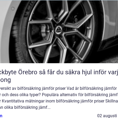
Örebro så får du säkra hjul inför varje
song
ersikt av bilförsäkring jämför priser Vad är bilförsäkring jämför
r och dess olika typer? Populära alternativ för bilförsäkring jämf
r Kvantitativa mätningar inom bilförsäkring jämför priser Skilln
n olika bilförsäkring jämf...
n
02 augusti