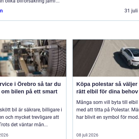
n olika bilförsäkring jämf...
n
31 jul
ice i Örebro så tar du
Köpa polestar så väljer du
 om bilen på ett smart
rätt elbil för dina behov
Många som vill byta till elbil
kött bil är säkrare, billigare i
med att titta på Polestar. Mä
n och mycket trevligare att
har blivit en symbol för mod.
Trots det väntar mån...
 2026
08 juli 2026