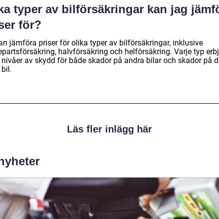
ka typer av bilförsäkringar kan jag jämf
ser för?
n jämföra priser för olika typer av bilförsäkringar, inklusive
epartsförsäkring, halvförsäkring och helförsäkring. Varje typ erb
a nivåer av skydd för både skador på andra bilar och skador på d
bil.
Läs fler inlägg här
 nyheter