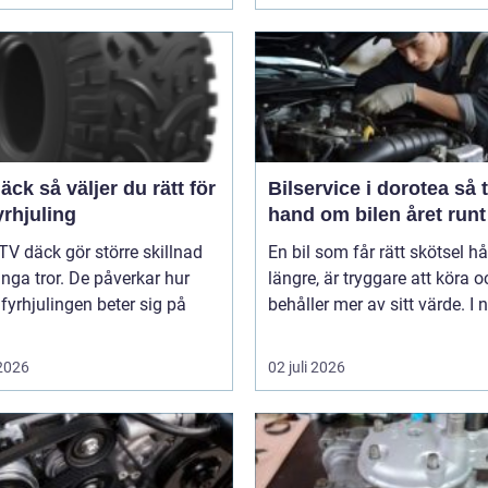
er du rätt för
Bilservice i dorotea så tar du
yrhjuling
hand om bilen året runt
TV däck gör större skillnad
En bil som får rätt skötsel hå
ga tror. De påverkar hur
längre, är tryggare att köra o
 fyrhjulingen beter sig på
behåller mer av sitt värde. I n
 2026
02 juli 2026