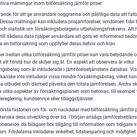
ativa mätningar inom bilförsäkring jämför priser
rande för att ge användare noggranna och pålitliga data att fatt
. Dessa mätningar kan inkludera prisjämförelser, omdömen från t
och statistik om försäkringsbolagens utbetalningsfrekvens. Att 
g till sådana data hjälper användare att göra en informerad bed
ja en bilförsäkring som uppfyller deras behov och krav.
er mellan olika bilförsäkring jämför priser kan vara betydande o
gt att förstå hur de skiljer sig åt. En aspekt att observera är vilka
ingsbolag som är inkluderade i jämförelsetjänstens databas. Vi
 kanske inte inkluderar vissa mindre försäkringsbolag, vilket kan
a utbudet och därmed påverka den totala jämförelsen. Andra sk
 vilka aspekter av försäkringsplanen som betonas, till exempel v
ereglering, kundservice eller tilläggstjänster.
förstå historien om för- och nackdelar med bilförsäkring jämför p
ranska dess utveckling över tid. I början ansågs jämförelsetjäns
onerande, då bilägare fick tillgång till information som tidigare v
ram. Fördelarna inkluderar enkelhet, tidsbesparing och möjlighet 