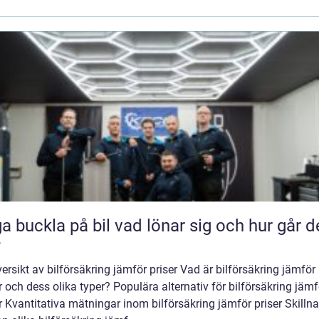
kla på bil vad lönar sig och hur går det
?
ersikt av bilförsäkring jämför priser Vad är bilförsäkring jämför
r och dess olika typer? Populära alternativ för bilförsäkring jämf
r Kvantitativa mätningar inom bilförsäkring jämför priser Skilln