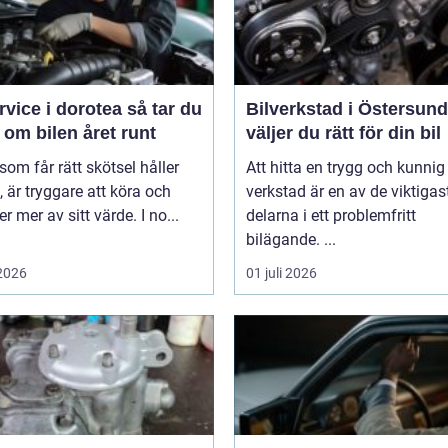
ice i dorotea så tar du
Bilverkstad i Östersund s
om bilen året runt
väljer du rätt för din bil
 som får rätt skötsel håller
Att hitta en trygg och kunnig
, är tryggare att köra och
verkstad är en av de viktigas
er mer av sitt värde. I no...
delarna i ett problemfritt
bilägande. ...
 2026
01 juli 2026