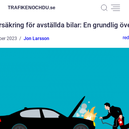
TRAFIKENOCHDU.
se
rsäkring för avställda bilar: En grundlig öv
red
ber 2023
Jon Larsson