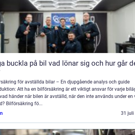
kla på bil vad lönar sig och hur går det
?
rsäkring för avställda bilar – En djupgående analys och guide
duktion: Att ha en bilförsäkring är ett viktigt ansvar för varje bilä
ad händer när bilen är avställd, när den inte används under en 
d? Bilförsäkring fö...
n
31 jul