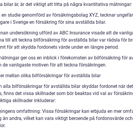
a bilar är, är det viktigt att titta på några kvantitativa mätningar:
gt en studie genomförd av försäkringsbolag XYZ, tecknar ungefä
ägare i Sverige en försäkring för sina avställda bilar.
nnan undersökning utförd av ABC Insurance visade att de vanlig
a till att teckna bilförsäkring för avställda bilar var rädsla för 
amt för att skydda fordonets värde under en längre period.
ätningar ger oss en inblick i förekomsten av bilförsäkring för a
h de vanligaste motiven för att teckna försäkringen.
er mellan olika bilförsäkringar för avställda bilar
alla bilförsäkringar för avställda bilar skyddar fordonet när det
 finns det vissa skillnader som bör beaktas vid val av försäkrin
ktiga skillnader inkluderar:
ningens omfattning: Vissa försäkringar kan erbjuda en mer omf
g än andra, vilket kan vara viktigt beroende på fordonsvärde och
or.