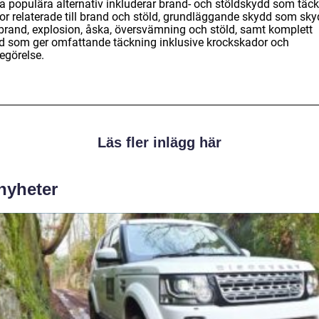
a populära alternativ inkluderar brand- och stöldskydd som täck
or relaterade till brand och stöld, grundläggande skydd som sk
brand, explosion, åska, översvämning och stöld, samt komplett
d som ger omfattande täckning inklusive krockskador och
egörelse.
Läs fler inlägg här
 nyheter