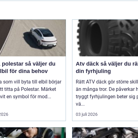
star så väljer du
Atv däck så väljer du rätt för
elbil för dina behov
din fyrhjuling
som vill byta till elbil börjar
Rätt ATV däck gör större ski
t titta på Polestar. Märket
än många tror. De påverkar 
ivit en symbol för mod...
tryggt fyrhjulingen beter sig 
vä...
 2026
03 juli 2026