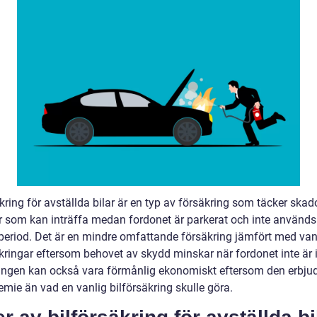
kring för avställda bilar är en typ av försäkring som täcker skad
er som kan inträffa medan fordonet är parkerat och inte används
 period. Det är en mindre omfattande försäkring jämfört med van
kringar eftersom behovet av skydd minskar när fordonet inte är i
ingen kan också vara förmånlig ekonomiskt eftersom den erbjud
emie än vad en vanlig bilförsäkring skulle göra.