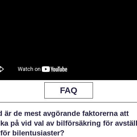
FAQ
d är de mest avgörande faktorerna att
ka på vid val av bilförsäkring för avstäl
 för bilentusiaster?