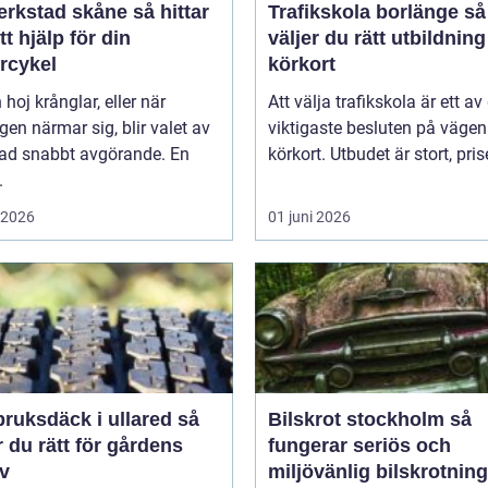
stad skåne så hittar
Trafikskola borlänge så
tt hjälp för din
väljer du rätt utbildnin
rcykel
körkort
 hoj krånglar, eller när
Att välja trafikskola är ett av
en närmar sig, blir valet av
viktigaste besluten på väge
tad snabbt avgörande. En
körkort. Utbudet är stort, prise
.
i 2026
01 juni 2026
ruksdäck i ullared så
Bilskrot stockholm så
r du rätt för gårdens
fungerar seriös och
v
miljövänlig bilskrotning