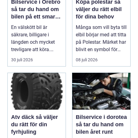
Bilservice i Örebro
Köpa polestar så
så tar du hand om
väljer du rätt elbil
bilen på ett smart
för dina behov
sätt
En välskött bil är
Många som vill byta till
säkrare, billigare i
elbil börjar med att titta
längden och mycket
på Polestar. Märket har
trevligare att köra.
blivit en symbol för
Trots det väntar mån...
mod...
30 juli 2026
08 juli 2026
Atv däck så väljer
Bilservice i dorotea
du rätt för din
så tar du hand om
fyrhjuling
bilen året runt