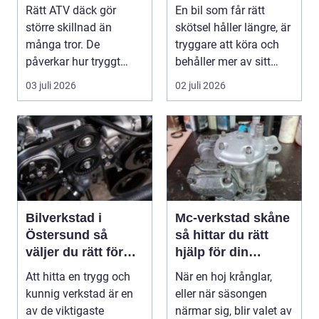
Rätt ATV däck gör
En bil som får rätt
större skillnad än
skötsel håller längre, är
många tror. De
tryggare att köra och
påverkar hur tryggt
behåller mer av sitt
fyrhjulingen beter sig
värde. I no...
03 juli 2026
02 juli 2026
på vä...
Bilverkstad i
Mc-verkstad skåne
Östersund så
så hittar du rätt
väljer du rätt för
hjälp för din
din bil
motorcykel
Att hitta en trygg och
När en hoj krånglar,
kunnig verkstad är en
eller när säsongen
av de viktigaste
närmar sig, blir valet av