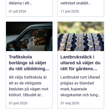
delarna i ett
verkstad snabbt
problemfritt bilägande.
avgörande. En MC-v...
01 juli 2026
11 juni 2026
...
Trafikskola
Lantbruksdäck i
borlänge så väljer
ullared så väljer du
du rätt utbildning
rätt för gårdens
mot körkort
behov
Att välja trafikskola är
Lantbruket runt Ullared
ett av de viktigaste
präglas av blandad
besluten på vägen mot
mark, kuperade
körkort. Utbudet är
skogskanter och tunga
stort, prise...
arbetsmoment.
01 juni 2026
31 maj 2026
Däckva...