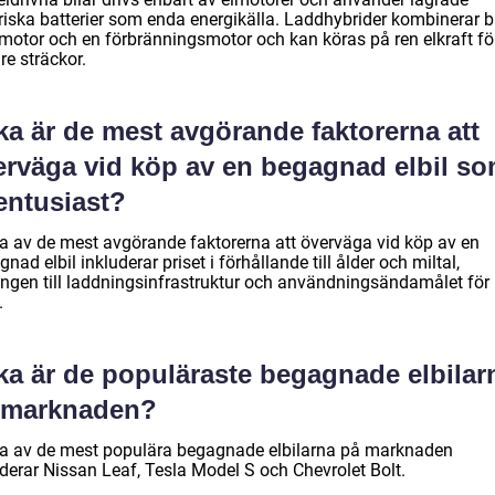
triska batterier som enda energikälla. Laddhybrider kombinerar 
lmotor och en förbränningsmotor och kan köras på ren elkraft fö
re sträckor.
ka är de mest avgörande faktorerna att
erväga vid köp av en begagnad elbil s
entusiast?
a av de mest avgörande faktorerna att överväga vid köp av en
nad elbil inkluderar priset i förhållande till ålder och miltal,
gången till laddningsinfrastruktur och användningsändamålet för
.
lka är de populäraste begagnade elbilar
 marknaden?
a av de mest populära begagnade elbilarna på marknaden
uderar Nissan Leaf, Tesla Model S och Chevrolet Bolt.