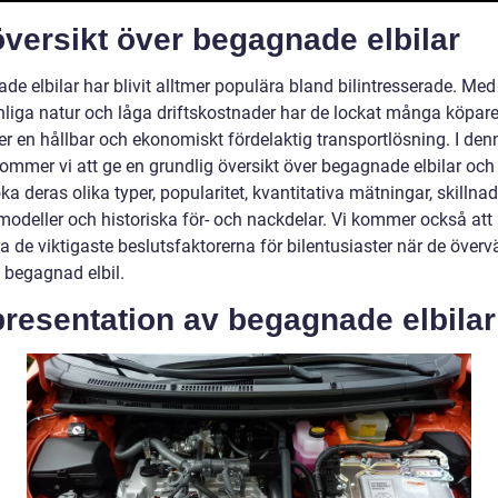
versikt över begagnade elbilar
e elbilar har blivit alltmer populära bland bilintresserade. Med
nliga natur och låga driftskostnader har de lockat många köpar
ter en hållbar och ekonomiskt fördelaktig transportlösning. I den
kommer vi att ge en grundlig översikt över begagnade elbilar och
a deras olika typer, popularitet, kvantitativa mätningar, skillnad
modeller och historiska för- och nackdelar. Vi kommer också att
a de viktigaste beslutsfaktorerna för bilentusiaster när de överv
 begagnad elbil.
resentation av begagnade elbilar