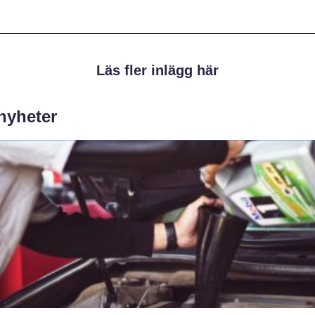
Läs fler inlägg här
 nyheter