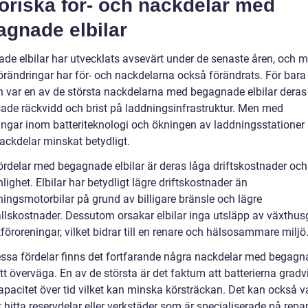
oriska för- och nackdelar med
agnade elbilar
de elbilar har utvecklats avsevärt under de senaste åren, och 
örändringar har för- och nackdelarna också förändrats. För bara
n var en av de största nackdelarna med begagnade elbilar deras
ade räckvidd och brist på laddningsinfrastruktur. Men med
ringar inom batteriteknologi och ökningen av laddningsstationer
ackdelar minskat betydligt.
ördelar med begagnade elbilar är deras låga driftskostnader och
lighet. Elbilar har betydligt lägre driftskostnader än
ningsmotorbilar på grund av billigare bränsle och lägre
llskostnader. Dessutom orsakar elbilar inga utsläpp av växthus
ftföroreningar, vilket bidrar till en renare och hälsosammare miljö
essa fördelar finns det fortfarande några nackdelar med begag
att överväga. En av de största är det faktum att batterierna gradv
apacitet över tid vilket kan minska körsträckan. Det kan också v
t hitta reservdelar eller verkstäder som är specialiserade på repa