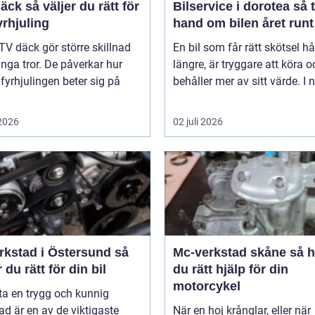
er du rätt för
Bilservice i dorotea så tar du
yrhjuling
hand om bilen året runt
TV däck gör större skillnad
En bil som får rätt skötsel hå
ga tror. De påverkar hur
längre, är tryggare att köra o
 fyrhjulingen beter sig på
behåller mer av sitt värde. I n
 2026
02 juli 2026
rkstad i Östersund så
Mc-verkstad skåne så hittar
r du rätt för din bil
du rätt hjälp för din
motorcykel
tta en trygg och kunnig
ad är en av de viktigaste
När en hoj krånglar, eller när