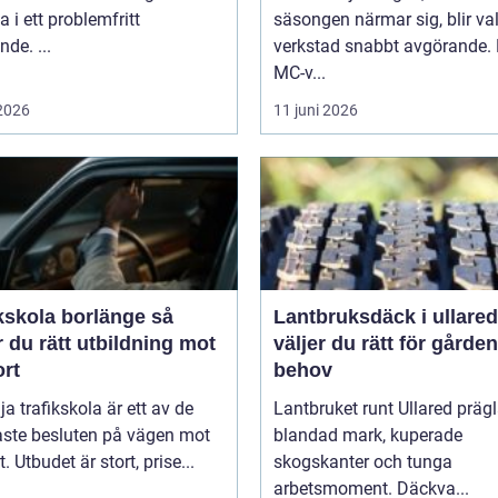
a i ett problemfritt
säsongen närmar sig, blir va
nde. ...
verkstad snabbt avgörande.
MC-v...
 2026
11 juni 2026
kskola borlänge så
Lantbruksdäck i ullared s
r du rätt utbildning mot
väljer du rätt för gårde
ort
behov
lja trafikskola är ett av de
Lantbruket runt Ullared präg
aste besluten på vägen mot
blandad mark, kuperade
. Utbudet är stort, prise...
skogskanter och tunga
arbetsmoment. Däckva...