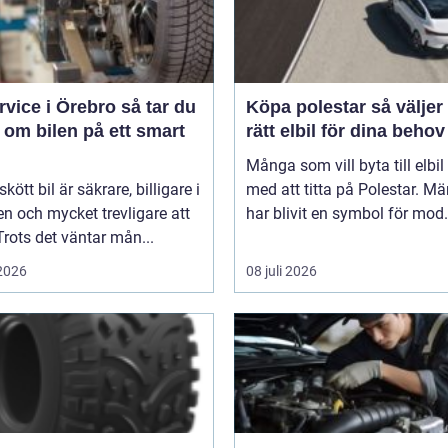
ice i Örebro så tar du
Köpa polestar så väljer du
 om bilen på ett smart
rätt elbil för dina behov
Många som vill byta till elbil
kött bil är säkrare, billigare i
med att titta på Polestar. Mä
n och mycket trevligare att
har blivit en symbol för mod.
Trots det väntar mån...
 2026
08 juli 2026