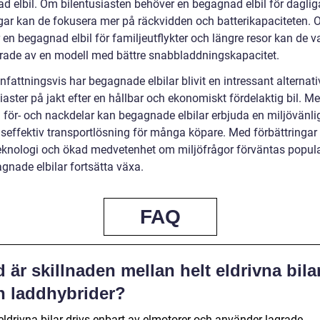
d elbil. Om bilentusiasten behöver en begagnad elbil för daglig
gar kan de fokusera mer på räckvidden och batterikapaciteten.
en begagnad elbil för familjeutflykter och längre resor kan de v
erade av en modell med bättre snabbladdningskapacitet.
attningsvis har begagnade elbilar blivit en intressant alternati
iaster på jakt efter en hållbar och ekonomiskt fördelaktig bil. M
a för- och nackdelar kan begagnade elbilar erbjuda en miljövänli
seffektiv transportlösning för många köpare. Med förbättringar
teknologi och ökad medvetenhet om miljöfrågor förväntas popula
gnade elbilar fortsätta växa.
FAQ
 är skillnaden mellan helt eldrivna bila
h laddhybrider?
eldrivna bilar drivs enbart av elmotorer och använder lagrade