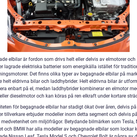
e elbilar är fordon som drivs helt eller delvis av elmotorer och
 lagrade elektriska batterier som energikälla istället för traditio
ningsmotorer. Det finns olika typer av begagnade elbilar på mar
e helt eldrivna bilar och laddhybrider. Helt eldrivna bilar är utfo
gera enbart på el, medan laddhybrider kombinerar en elmotor me
eller dieselmotor och kan köras på ren elkraft under kortare strä
teten för begagnade elbilar har stadigt ökat över åren, delvis p
ler tillverkare erbjuder modeller inom detta segment och delvis p
 medvetenhet om miljöfrågor. Betydande bilmärken som Tesla, 
et och BMW har alla modeller av begagnade elbilar som lockar 
de Nissan Leaf, Tesla Model S och Chevrolet Bolt är några av 