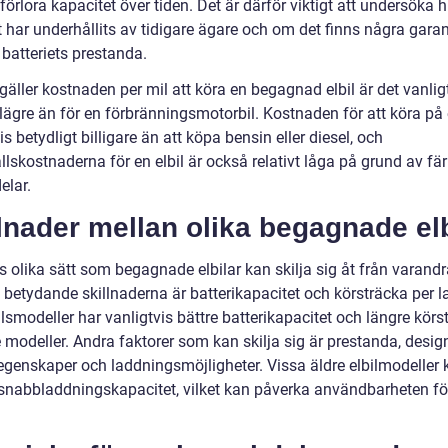
förlora kapacitet över tiden. Det är därför viktigt att undersöka h
t har underhållits av tidigare ägare och om det finns några garan
 batteriets prestanda.
gäller kostnaden per mil att köra en begagnad elbil är det vanlig
lägre än för en förbränningsmotorbil. Kostnaden för att köra på 
is betydligt billigare än att köpa bensin eller diesel, och
lskostnaderna för en elbil är också relativt låga på grund av fär
elar.
lnader mellan olika begagnade elb
s olika sätt som begagnade elbilar kan skilja sig åt från varandr
 betydande skillnaderna är batterikapacitet och körsträcka per l
lsmodeller har vanligtvis bättre batterikapacitet och längre körs
 modeller. Andra faktorer som kan skilja sig är prestanda, desig
segenskaper och laddningsmöjligheter. Vissa äldre elbilmodeller
snabbladdningskapacitet, vilket kan påverka användbarheten fö