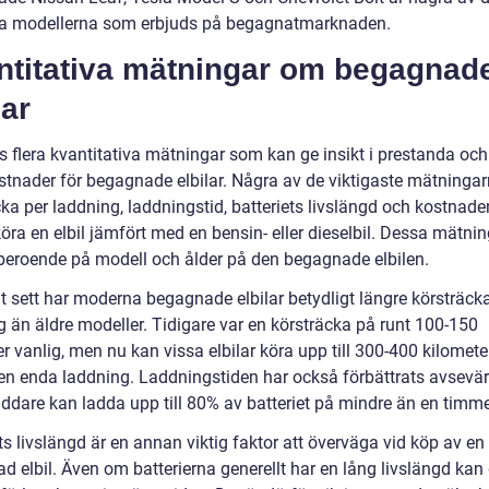
a modellerna som erbjuds på begagnatmarknaden.
ntitativa mätningar om begagnad
lar
s flera kvantitativa mätningar som kan ge insikt i prestanda och
ostnader för begagnade elbilar. Några av de viktigaste mätningar
ka per laddning, laddningstid, batteriets livslängd och kostnade
köra en elbil jämfört med en bensin- eller dieselbil. Dessa mätni
 beroende på modell och ålder på den begagnade elbilen.
lt sett har moderna begagnade elbilar betydligt längre körsträck
g än äldre modeller. Tidigare var en körsträcka på runt 100-150
r vanlig, men nu kan vissa elbilar köra upp till 300-400 kilometer
en enda laddning. Laddningstiden har också förbättrats avsevär
ddare kan ladda upp till 80% av batteriet på mindre än en timme
ts livslängd är en annan viktig faktor att överväga vid köp av en
d elbil. Även om batterierna generellt har en lång livslängd kan