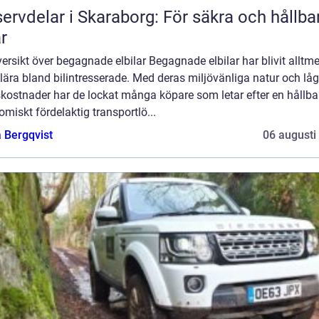
ervdelar i Skaraborg: För säkra och hållba
ar
ersikt över begagnade elbilar Begagnade elbilar har blivit alltme
ära bland bilintresserade. Med deras miljövänliga natur och lå
skostnader har de lockat många köpare som letar efter en hållba
miskt fördelaktig transportlö...
 Bergqvist
06 augusti