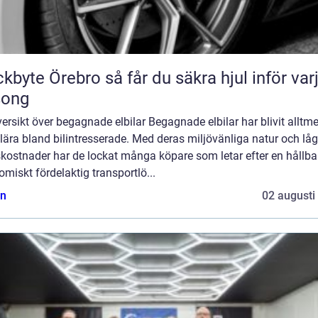
Örebro så får du säkra hjul inför varje
song
ersikt över begagnade elbilar Begagnade elbilar har blivit alltme
ära bland bilintresserade. Med deras miljövänliga natur och lå
skostnader har de lockat många köpare som letar efter en hållba
miskt fördelaktig transportlö...
n
02 augusti