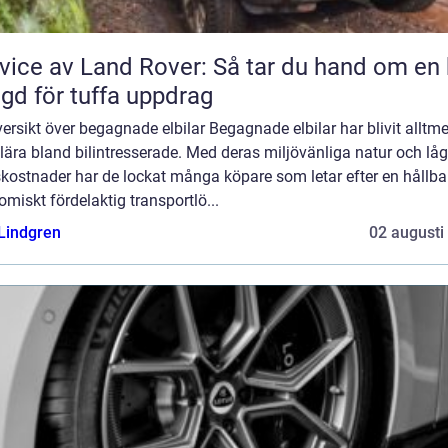
vice av Land Rover: Så tar du hand om en 
gd för tuffa uppdrag
ersikt över begagnade elbilar Begagnade elbilar har blivit alltme
ära bland bilintresserade. Med deras miljövänliga natur och lå
skostnader har de lockat många köpare som letar efter en hållba
miskt fördelaktig transportlö...
 Lindgren
02 augusti