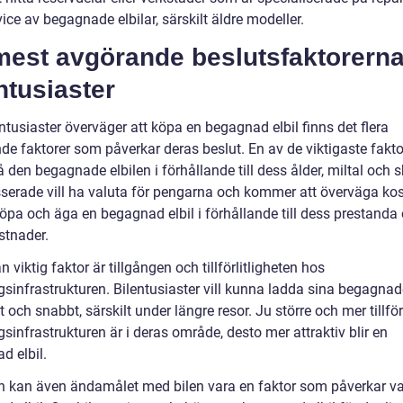
ice av begagnade elbilar, särskilt äldre modeller.
mest avgörande beslutsfaktorerna
ntusiaster
ntusiaster överväger att köpa en begagnad elbil finns det flera
de faktorer som påverkar deras beslut. En av de viktigaste fakto
å den begagnade elbilen i förhållande till dess ålder, miltal och s
esserade vill ha valuta för pengarna och kommer att överväga k
köpa och äga en begagnad elbil i förhållande till dess prestanda
stnader.
 viktig faktor är tillgången och tillförlitligheten hos
sinfrastrukturen. Bilentusiaster vill kunna ladda sina begagnade
och snabbt, särskilt under längre resor. Ju större och mer tillförl
sinfrastrukturen är i deras område, desto mer attraktiv blir en
d elbil.
en kan även ändamålet med bilen vara en faktor som påverkar va