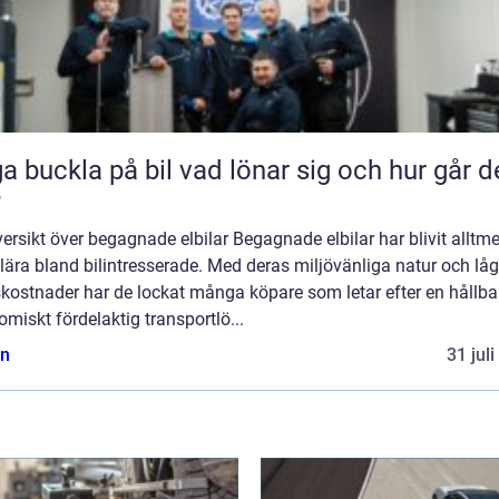
kla på bil vad lönar sig och hur går det
?
ersikt över begagnade elbilar Begagnade elbilar har blivit alltme
ära bland bilintresserade. Med deras miljövänliga natur och lå
skostnader har de lockat många köpare som letar efter en hållba
miskt fördelaktig transportlö...
n
31 jul