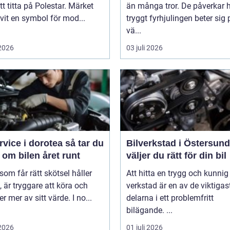
t titta på Polestar. Märket
än många tror. De påverkar 
ivit en symbol för mod...
tryggt fyrhjulingen beter sig 
vä...
 2026
03 juli 2026
ice i dorotea så tar du
Bilverkstad i Östersund s
om bilen året runt
väljer du rätt för din bil
 som får rätt skötsel håller
Att hitta en trygg och kunnig
, är tryggare att köra och
verkstad är en av de viktigas
er mer av sitt värde. I no...
delarna i ett problemfritt
bilägande. ...
 2026
01 juli 2026