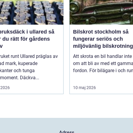
ruksdäck i ullared så
Bilskrot stockholm så
r du rätt för gårdens
fungerar seriös och
v
miljövänlig bilskrotning
uket runt Ullared präglas av
Att skrota en bil handlar inte
ad mark, kuperade
om att bli av med ett gamma
kanter och tunga
fordon. För bilägare i och runt
smoment. Däckva...
 2026
10 maj 2026
Adress