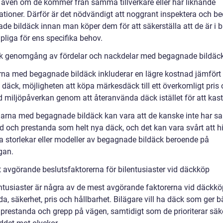
t, även om de kommer från samma tillverkare eller har liknande
kationer. Därför är det nödvändigt att noggrant inspektera och 
de bildäck innan man köper dem för att säkerställa att de är i b
pliga för ens specifika behov.
sk genomgång av fördelar och nackdelar med begagnade bildäc
rna med begagnade bildäck inkluderar en lägre kostnad jämför
 däck, möjligheten att köpa märkesdäck till ett överkomligt pris
 miljöpåverkan genom att återanvända däck istället för att kas
arna med begagnade bildäck kan vara att de kanske inte har 
d och prestanda som helt nya däck, och det kan vara svårt att hi
ka storlekar eller modeller av begagnade bildäck beroende på
gan.
 avgörande beslutsfaktorerna för bilentusiaster vid däckköp
entusiaster är några av de mest avgörande faktorerna vid däckkö
a, säkerhet, pris och hållbarhet. Bilägare vill ha däck som ger b
 prestanda och grepp på vägen, samtidigt som de prioriterar säk