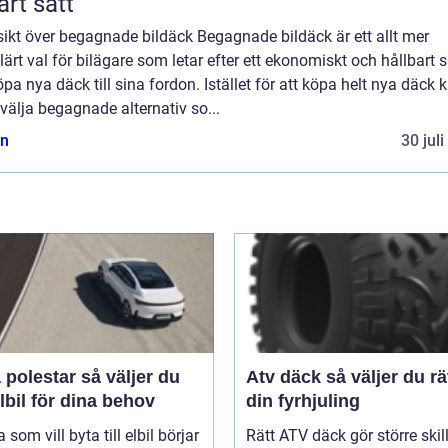
rt sätt
ikt över begagnade bildäck Begagnade bildäck är ett allt mer
ärt val för bilägare som letar efter ett ekonomiskt och hållbart s
öpa nya däck till sina fordon. Istället för att köpa helt nya däck 
älja begagnade alternativ so...
n
30 jul
star så väljer du
Atv däck så väljer du rätt för
elbil för dina behov
din fyrhjuling
som vill byta till elbil börjar
Rätt ATV däck gör större ski