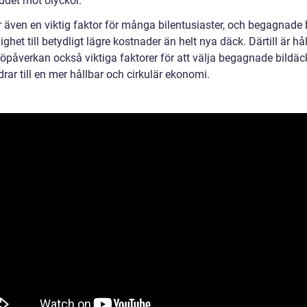
ddet mot olyckor.
r även en viktig faktor för många bilentusiaster, och begagnade 
ighet till betydligt lägre kostnader än helt nya däck. Därtill är hå
jöpåverkan också viktiga faktorer för att välja begagnade bildäc
drar till en mer hållbar och cirkulär ekonomi.