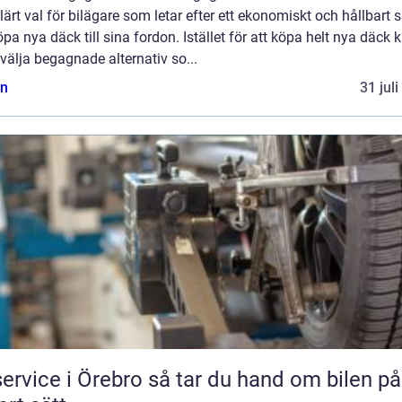
ärt val för bilägare som letar efter ett ekonomiskt och hållbart s
öpa nya däck till sina fordon. Istället för att köpa helt nya däck 
älja begagnade alternativ so...
n
31 jul
ce i Örebro så tar du hand om bilen på ett