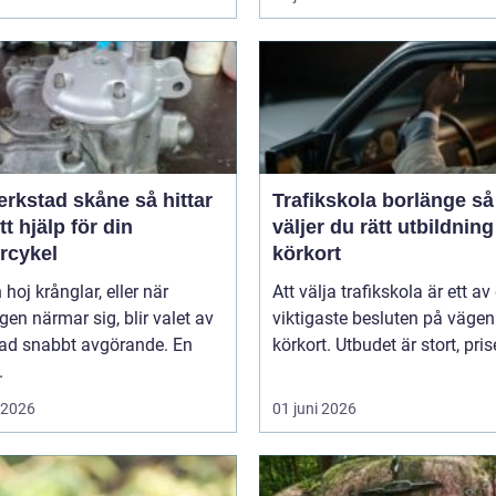
stad skåne så hittar
Trafikskola borlänge så
tt hjälp för din
väljer du rätt utbildnin
rcykel
körkort
 hoj krånglar, eller när
Att välja trafikskola är ett av
en närmar sig, blir valet av
viktigaste besluten på väge
tad snabbt avgörande. En
körkort. Utbudet är stort, prise
.
i 2026
01 juni 2026