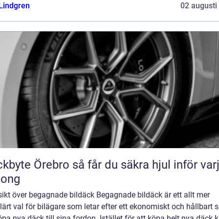
 Lindgren
02 augusti
Örebro så får du säkra hjul inför varje
song
ikt över begagnade bildäck Begagnade bildäck är ett allt mer
ärt val för bilägare som letar efter ett ekonomiskt och hållbart s
öpa nya däck till sina fordon. Istället för att köpa helt nya däck 