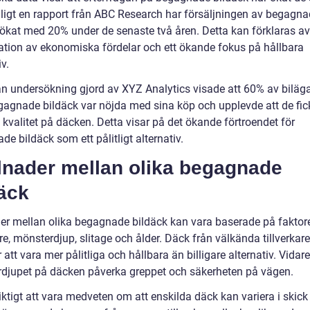
nligt en rapport från ABC Research har försäljningen av begagn
 ökat med 20% under de senaste två åren. Detta kan förklaras av
tion av ekonomiska fördelar och ett ökande fokus på hållbara
iv.
n undersökning gjord av XYZ Analytics visade att 60% av biläg
gagnade bildäck var nöjda med sina köp och upplevde att de fick
 kvalitet på däcken. Detta visar på det ökande förtroendet för
e bildäck som ett pålitligt alternativ.
llnader mellan olika begagnade
äck
der mellan olika begagnade bildäck kan vara baserade på fakto
are, mönsterdjup, slitage och ålder. Däck från välkända tillverkare
 att vara mer pålitliga och hållbara än billigare alternativ. Vidar
djupet på däcken påverka greppet och säkerheten på vägen.
iktigt att vara medveten om att enskilda däck kan variera i skick