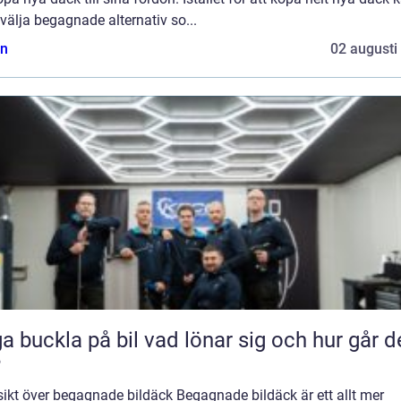
älja begagnade alternativ so...
n
02 augusti
kla på bil vad lönar sig och hur går det
?
ikt över begagnade bildäck Begagnade bildäck är ett allt mer