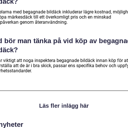
ldäck?
elarna med begagnade bildäck inkluderar lägre kostnad, möjligh
köpa märkesdäck till ett överkomligt pris och en minskad
öpåverkan genom återanvändning.
d bör man tänka på vid köp av begagn
ldäck?
r viktigt att noga inspektera begagnade bildäck innan köp för at
ställa att de är i bra skick, passar ens specifika behov och uppfy
rhetsstandarder.
Läs fler inlägg här
 nyheter