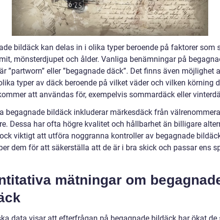
de bildäck kan delas in i olika typer beroende på faktorer som s
it, mönsterdjupet och ålder. Vanliga benämningar på begagna
är ”partworn” eller ”begagnade däck”. Det finns även möjlighet a
olika typer av däck beroende på vilket väder och vilken körning 
kommer att användas för, exempelvis sommardäck eller vinterdä
a begagnade bildäck inkluderar märkesdäck från välrenommer
are. Dessa har ofta högre kvalitet och hållbarhet än billigare alter
dock viktigt att utföra noggranna kontroller av begagnade bildäc
r dem för att säkerställa att de är i bra skick och passar ens s
ntitativa mätningar om begagnad
äck
iska data visar att efterfrågan på begagnade bildäck har ökat de