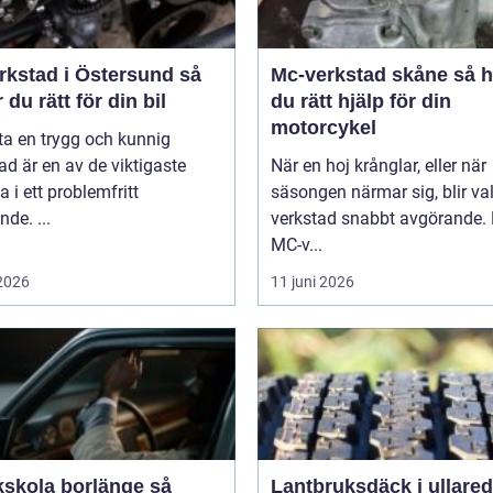
rkstad i Östersund så
Mc-verkstad skåne så hittar
r du rätt för din bil
du rätt hjälp för din
motorcykel
tta en trygg och kunnig
ad är en av de viktigaste
När en hoj krånglar, eller när
a i ett problemfritt
säsongen närmar sig, blir va
nde. ...
verkstad snabbt avgörande.
MC-v...
 2026
11 juni 2026
kskola borlänge så
Lantbruksdäck i ullared s