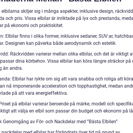
 elbilarna skiljer sig i många aspekter, inklusive design, räckvidd
a och pris. Vissa elbilar är inriktade på lyx och prestanda, med
ar på ekonomi och praktiskitet.
n: Elbilar finns i olika former, inklusive sedaner, SUV:ar, hatchb
lar. Designen kan påverka både aerodynamik och estetik.
idd: Räckvidden varierar mellan olika elbilar, och det är viktigt at
passar dina körbehov. Vissa elbilar kan köra längre sträckor på
g än andra.
anda: Elbilar har rykte om sig att vara snabba och roliga att kör
 kan nå imponerande acceleration och topphastighet, medan andr
ktade på att vara energieffektiva.
 Priset på elbilar varierar beroende på märke, modell och specifik
iktigt att välja en elbil som passar din budget och ekonomi på lå
sk Genomgång av För- och Nackdelar med ”Bästa Elbilen”
 nackdelar med elbilar har förändrats över tid på grund av