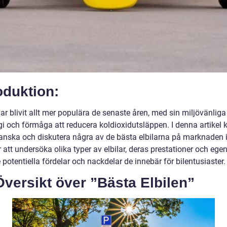
oduktion:
har blivit allt mer populära de senaste åren, med sin miljövänliga
gi och förmåga att reducera koldioxidutsläppen. I denna artike
granska och diskutera några av de bästa elbilarna på marknaden 
att undersöka olika typer av elbilar, deras prestationer och ege
potentiella fördelar och nackdelar de innebär för bilentusiaster.
versikt över ”Bästa Elbilen”