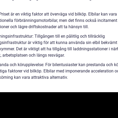
.
 Priset är en viktig faktor att överväga vid bilköp. Elbilar kan vara
itionella förbränningsmotorbilar, men det finns också incitamen
oner och lägre driftskostnader att ta hänsyn till.
ingsinfrastruktur: Tillgången till en pålitlig och tillräcklig
sinfrastruktur är viktig för att kunna använda sin elbil bekvämt
ymmer. Det är viktigt att ha tillgång till laddningsstationer i nä
 arbetsplatsen och längs resvägar.
tanda och körupplevelse: För bilentusiaster kan prestanda och k
tiga faktorer vid bilköp. Elbilar med imponerande acceleration o
örning kan vara attraktiva alternativ.