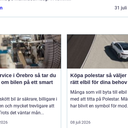
n
31 jul
ice i Örebro så tar du
Köpa polestar så väljer du
 om bilen på ett smart
rätt elbil för dina behov
Många som vill byta till elbil
kött bil är säkrare, billigare i
med att titta på Polestar. Mä
n och mycket trevligare att
har blivit en symbol för mod.
Trots det väntar mån...
 2026
08 juli 2026