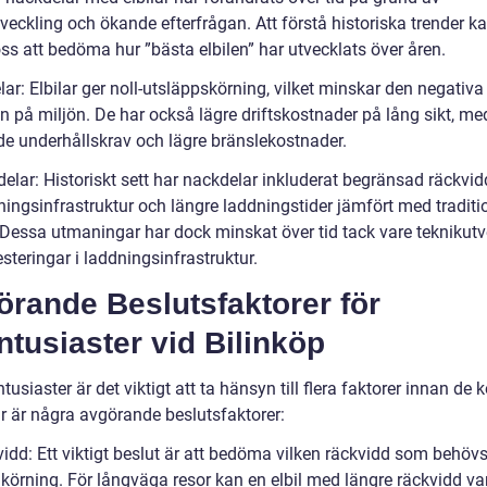
veckling och ökande efterfrågan. Att förstå historiska trender k
ss att bedöma hur ”bästa elbilen” har utvecklats över åren.
lar: Elbilar ger noll-utsläppskörning, vilket minskar den negativa
n på miljön. De har också lägre driftskostnader på lång sikt, me
e underhållskrav och lägre bränslekostnader.
elar: Historiskt sett har nackdelar inkluderat begränsad räckvidd
ningsinfrastruktur och längre laddningstider jämfört med traditi
 Dessa utmaningar har dock minskat över tid tack vare teknikutv
steringar i laddningsinfrastruktur.
rande Beslutsfaktorer för
ntusiaster vid Bilinköp
ntusiaster är det viktigt att ta hänsyn till flera faktorer innan de 
är är några avgörande beslutsfaktorer:
idd: Ett viktigt beslut är att bedöma vilken räckvidd som behövs
 körning. För långväga resor kan en elbil med längre räckvidd v