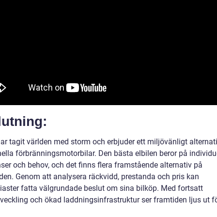
utning:
har tagit världen med storm och erbjuder ett miljövänligt alternativ
nella förbränningsmotorbilar. Den bästa elbilen beror på individu
ser och behov, och det finns flera framstående alternativ på
en. Genom att analysera räckvidd, prestanda och pris kan
iaster fatta välgrundade beslut om sina bilköp. Med fortsatt
veckling och ökad laddningsinfrastruktur ser framtiden ljus ut f