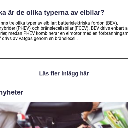
ka är de olika typerna av elbilar?
inns tre olika typer av elbilar: batterielektriska fordon (BEV),
hybrider (PHEV) och bränslecellsbilar (FCEV). BEV drivs enbart a
erier, medan PHEV kombinerar en elmotor med en förbränningsm
 drivs av vätgas genom en bränslecell.
Läs fler inlägg här
 nyheter