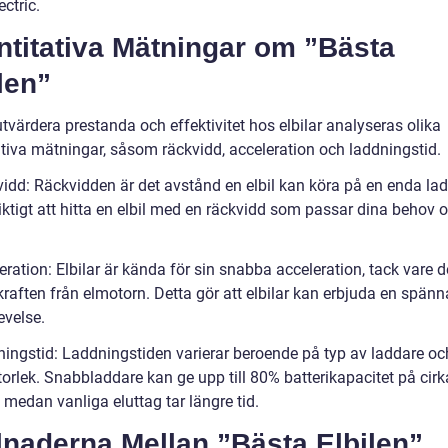
ctric.
ntitativa Mätningar om ”Bästa
len”
utvärdera prestanda och effektivitet hos elbilar analyseras olika
ativa mätningar, såsom räckvidd, acceleration och laddningstid.
vidd: Räckvidden är det avstånd en elbil kan köra på en enda la
iktigt att hitta en elbil med en räckvidd som passar dina behov 
eration: Elbilar är kända för sin snabba acceleration, tack vare 
kraften från elmotorn. Detta gör att elbilar kan erbjuda en spän
evelse.
ningstid: Laddningstiden varierar beroende på typ av laddare oc
torlek. Snabbladdare kan ge upp till 80% batterikapacitet på cir
 medan vanliga eluttag tar längre tid.
lnaderna Mellan ”Bästa Elbilen”