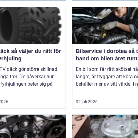
er du rätt för
Bilservice i dorotea så tar du
yrhjuling
hand om bilen året runt
TV däck gör större skillnad
En bil som får rätt skötsel hå
ga tror. De påverkar hur
längre, är tryggare att köra o
 fyrhjulingen beter sig på
behåller mer av sitt värde. I n
 2026
02 juli 2026