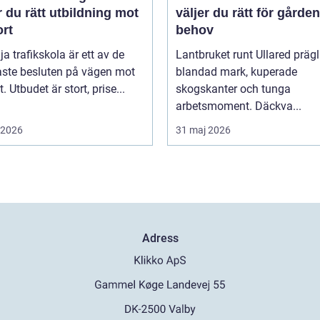
r du rätt utbildning mot
väljer du rätt för gårde
ort
behov
lja trafikskola är ett av de
Lantbruket runt Ullared präg
aste besluten på vägen mot
blandad mark, kuperade
. Utbudet är stort, prise...
skogskanter och tunga
arbetsmoment. Däckva...
i 2026
31 maj 2026
Adress