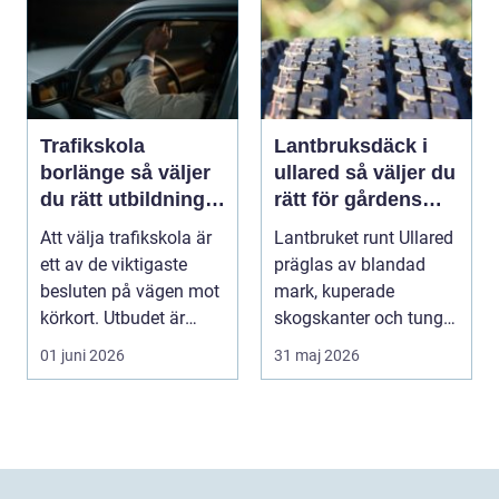
Trafikskola
Lantbruksdäck i
borlänge så väljer
ullared så väljer du
du rätt utbildning
rätt för gårdens
mot körkort
behov
Att välja trafikskola är
Lantbruket runt Ullared
ett av de viktigaste
präglas av blandad
besluten på vägen mot
mark, kuperade
körkort. Utbudet är
skogskanter och tunga
stort, prise...
arbetsmoment.
01 juni 2026
31 maj 2026
Däckva...