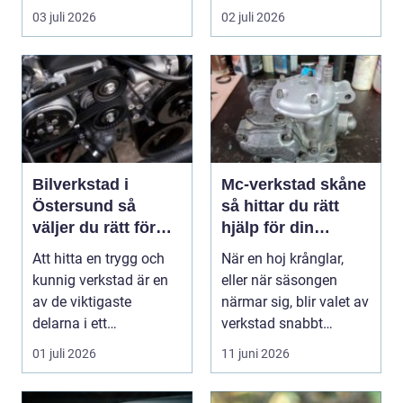
fyrhjulingen beter sig
värde. I no...
03 juli 2026
02 juli 2026
på vä...
Bilverkstad i
Mc-verkstad skåne
Östersund så
så hittar du rätt
väljer du rätt för
hjälp för din
din bil
motorcykel
Att hitta en trygg och
När en hoj krånglar,
kunnig verkstad är en
eller när säsongen
av de viktigaste
närmar sig, blir valet av
delarna i ett
verkstad snabbt
problemfritt bilägande.
avgörande. En MC-v...
01 juli 2026
11 juni 2026
...