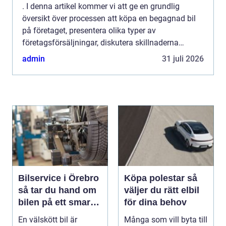
. I denna artikel kommer vi att ge en grundlig
översikt över processen att köpa en begagnad bil
på företaget, presentera olika typer av
företagsförsäljningar, diskutera skillnaderna
mellan olika köpalternativ och ge en historisk
admin
31 juli 2026
genomgång av för- och...
Bilservice i Örebro
Köpa polestar så
så tar du hand om
väljer du rätt elbil
bilen på ett smart
för dina behov
sätt
En välskött bil är
Många som vill byta till