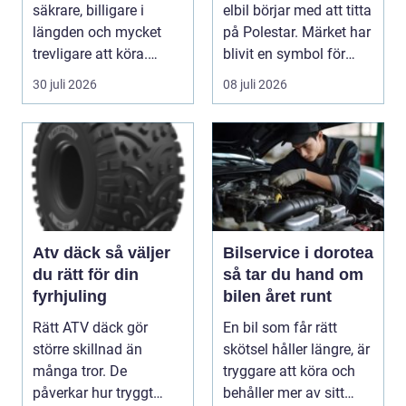
säkrare, billigare i
elbil börjar med att titta
längden och mycket
på Polestar. Märket har
trevligare att köra.
blivit en symbol för
Trots det väntar mån...
mod...
30 juli 2026
08 juli 2026
Atv däck så väljer
Bilservice i dorotea
du rätt för din
så tar du hand om
fyrhjuling
bilen året runt
Rätt ATV däck gör
En bil som får rätt
större skillnad än
skötsel håller längre, är
många tror. De
tryggare att köra och
påverkar hur tryggt
behåller mer av sitt