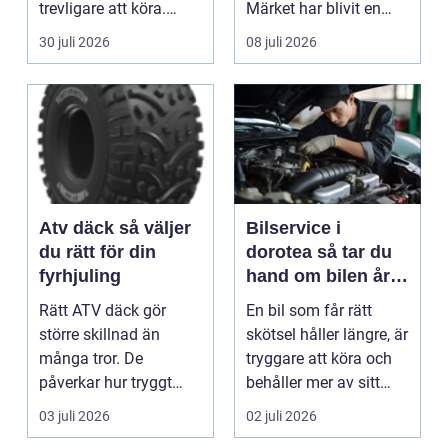
trevligare att köra.
Märket har blivit en
Trots det väntar mån...
symbol för mod...
30 juli 2026
08 juli 2026
Atv däck så väljer
Bilservice i
du rätt för din
dorotea så tar du
fyrhjuling
hand om bilen året
runt
Rätt ATV däck gör
En bil som får rätt
större skillnad än
skötsel håller längre, är
många tror. De
tryggare att köra och
påverkar hur tryggt
behåller mer av sitt
fyrhjulingen beter sig
värde. I no...
03 juli 2026
02 juli 2026
på vä...