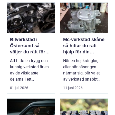
Bilverkstad i
Mc-verkstad skåne
Östersund så
så hittar du rätt
väljer du rätt för
hjälp för din
din bil
motorcykel
Att hitta en trygg och
När en hoj krånglar,
kunnig verkstad är en
eller när säsongen
av de viktigaste
närmar sig, blir valet
delarna i ett
av verkstad snabbt
problemfritt bilägande.
avgörande. En MC-v...
01 juli 2026
11 juni 2026
...