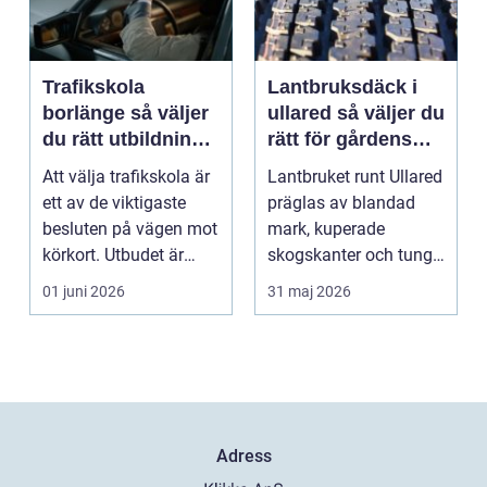
Trafikskola
Lantbruksdäck i
borlänge så väljer
ullared så väljer du
du rätt utbildning
rätt för gårdens
mot körkort
behov
Att välja trafikskola är
Lantbruket runt Ullared
ett av de viktigaste
präglas av blandad
besluten på vägen mot
mark, kuperade
körkort. Utbudet är
skogskanter och tunga
stort, prise...
arbetsmoment.
01 juni 2026
31 maj 2026
Däckva...
Adress