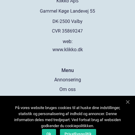
web:
www.klikko.dk
Menu
Annonsering
Om oss
Cookies
På vores website bruges cookies til at huske dine indstillinger,
Kontakta oss
statistik og personalisering af indhold og annoncer. Denne
Sitemap
information deles med tredjepart. Ved fortsat brug af websiden
godkender du cookiepolitikken.
Ok
Privatlivspolitik