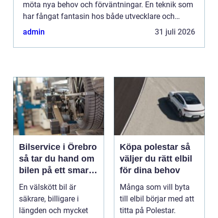
möta nya behov och förväntningar. En teknik som
har fångat fantasin hos både utvecklare och
bilentusiaster är ho...
admin
31 juli 2026
Bilservice i Örebro
Köpa polestar så
så tar du hand om
väljer du rätt elbil
bilen på ett smart
för dina behov
sätt
En välskött bil är
Många som vill byta
säkrare, billigare i
till elbil börjar med att
längden och mycket
titta på Polestar.