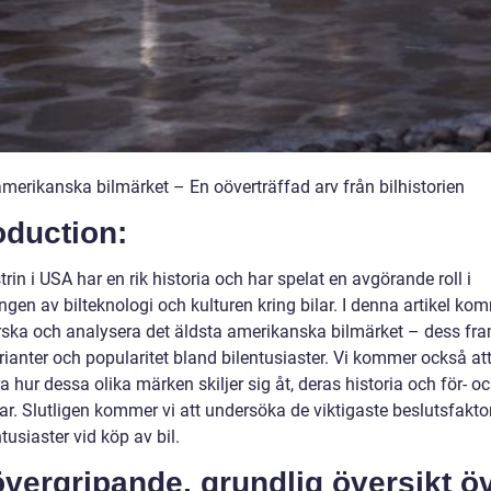
amerikanska bilmärket – En oöverträffad arv från bilhistorien
oduction:
trin i USA har en rik historia och har spelat en avgörande roll i
ngen av bilteknologi och kulturen kring bilar. I denna artikel ko
orska och analysera det äldsta amerikanska bilmärket – dess fra
rianter och popularitet bland bilentusiaster. Vi kommer också at
a hur dessa olika märken skiljer sig åt, deras historia och för- o
ar. Slutligen kommer vi att undersöka de viktigaste beslutsfakto
ntusiaster vid köp av bil.
vergripande, grundlig översikt ö