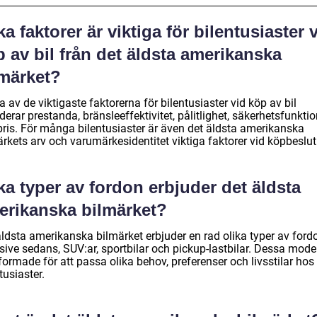
ka faktorer är viktiga för bilentusiaster 
 av bil från det äldsta amerikanska
lmärket?
 av de viktigaste faktorerna för bilentusiaster vid köp av bil
derar prestanda, bränsleeffektivitet, pålitlighet, säkerhetsfunktio
pris. För många bilentusiaster är även det äldsta amerikanska
rkets arv och varumärkesidentitet viktiga faktorer vid köpbeslut
ka typer av fordon erbjuder det äldsta
erikanska bilmärket?
äldsta amerikanska bilmärket erbjuder en rad olika typer av ford
sive sedans, SUV:ar, sportbilar och pickup-lastbilar. Dessa model
formade för att passa olika behov, preferenser och livsstilar hos
tusiaster.