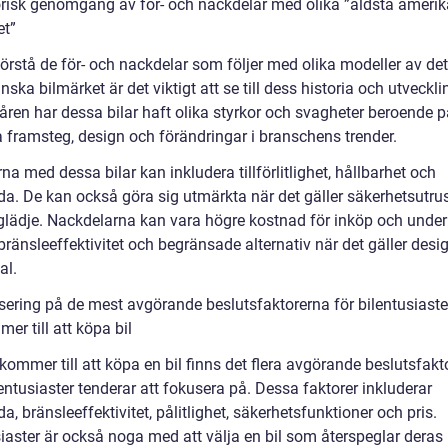
orisk genomgång av för- och nackdelar med olika ”äldsta ameri
et”
förstå de för- och nackdelar som följer med olika modeller av det
ska bilmärket är det viktigt att se till dess historia och utveckli
ren har dessa bilar haft olika styrkor och svagheter beroende p
a framsteg, design och förändringar i branschens trender.
na med dessa bilar kan inkludera tillförlitlighet, hållbarhet och
da. De kan också göra sig utmärkta när det gäller säkerhetsutru
glädje. Nackdelarna kan vara högre kostnad för inköp och underh
ränsleeffektivitet och begränsade alternativ när det gäller desi
al.
sering på de mest avgörande beslutsfaktorerna för bilentusiaste
er till att köpa bil
kommer till att köpa en bil finns det flera avgörande beslutsfakt
ntusiaster tenderar att fokusera på. Dessa faktorer inkluderar
a, bränsleeffektivitet, pålitlighet, säkerhetsfunktioner och pris.
siaster är också noga med att välja en bil som återspeglar deras