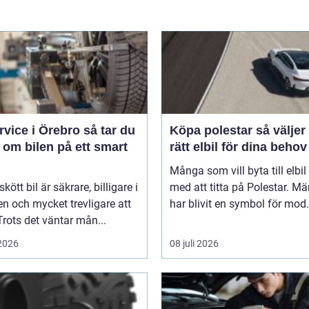
ice i Örebro så tar du
Köpa polestar så väljer du
 om bilen på ett smart
rätt elbil för dina behov
Många som vill byta till elbil
kött bil är säkrare, billigare i
med att titta på Polestar. Mä
n och mycket trevligare att
har blivit en symbol för mod.
Trots det väntar mån...
 2026
08 juli 2026