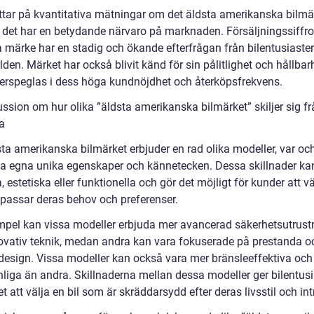
tittar på kvantitativa mätningar om det äldsta amerikanska bilmä
tt det har en betydande närvaro på marknaden. Försäljningssiffro
a märke har en stadig och ökande efterfrågan från bilentusiaster
lden. Märket har också blivit känd för sin pålitlighet och hållbarh
återspeglas i dess höga kundnöjdhet och återköpsfrekvens.
ssion om hur olika ”äldsta amerikanska bilmärket” skiljer sig fr
a
sta amerikanska bilmärket erbjuder en rad olika modeller, var oc
a egna unika egenskaper och kännetecken. Dessa skillnader ka
, estetiska eller funktionella och gör det möjligt för kunder att v
 passar deras behov och preferenser.
empel kan vissa modeller erbjuda mer avancerad säkerhetsutrust
ovativ teknik, medan andra kan vara fokuserade på prestanda o
 design. Vissa modeller kan också vara mer bränsleeffektiva och
nliga än andra. Skillnaderna mellan dessa modeller ger bilentusi
t att välja en bil som är skräddarsydd efter deras livsstil och in