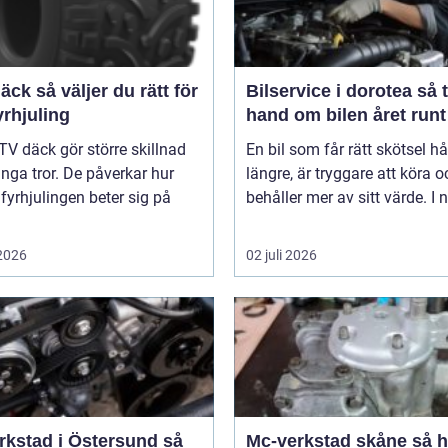
er du rätt för
Bilservice i dorotea så tar du
yrhjuling
hand om bilen året runt
TV däck gör större skillnad
En bil som får rätt skötsel hå
ga tror. De påverkar hur
längre, är tryggare att köra o
 fyrhjulingen beter sig på
behåller mer av sitt värde. I n
 2026
02 juli 2026
rkstad i Östersund så
Mc-verkstad skåne så hittar