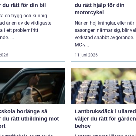
r du rätt för din bil
du rätt hjälp för din
motorcykel
tta en trygg och kunnig
ad är en av de viktigaste
När en hoj krånglar, eller när
a i ett problemfritt
säsongen närmar sig, blir va
nde. ...
verkstad snabbt avgörande.
MC-v...
 2026
11 juni 2026
kskola borlänge så
Lantbruksdäck i ullared s
r du rätt utbildning mot
väljer du rätt för gårde
ort
behov