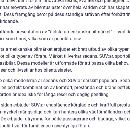
ar blivit känt för sin innovativa teknik, kvalitet och pålitlighet. 
 har erövrats av bilentusiaster över hela världen och har skapat 
. Dess framgång beror på dess ständiga strävan efter förbättri
kridande.
ttande presentation av ”äldsta amerikanska bilmärket” – vad de
per som finns, vilka som är populära osv.
ta amerikanska bilmärket erbjuder ett brett utbud av olika typer
ör olika typer av förare. Märket tillverkar sedans, SUV:ar, sportbi
astbilar. Dessa modeller är utformade för att passa olika behov,
ser och livsstilar hos bilentusiaster.
e olika modellerna är sedans och SUV:ar särskilt populära. Sed
r en perfekt kombination av komfort, prestanda och bränsleeffekt
rdon är idealiska för långa resor och daglig pendling.
 sidan erbjuder SUV:ar enastående körglädje och kraftfull prest
å mycket mångsidiga och kan hantera olika vägförhållanden oc
. De erbjuder utrymme för både passagerare och bagage, vilket 
 populärt val för familjer och äventyrliga förare.