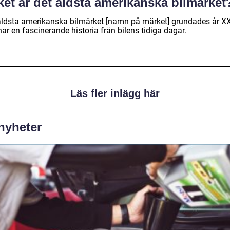
ket är det äldsta amerikanska bilmärket
äldsta amerikanska bilmärket [namn på märket] grundades år 
ar en fascinerande historia från bilens tidiga dagar.
Läs fler inlägg här
 nyheter