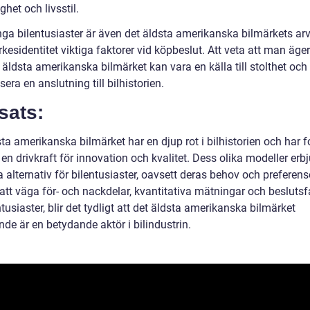
ghet och livsstil.
ga bilentusiaster är även det äldsta amerikanska bilmärkets ar
esidentitet viktiga faktorer vid köpbeslut. Att veta att man äger
 äldsta amerikanska bilmärket kan vara en källa till stolthet och
era en anslutning till bilhistorien.
sats:
ta amerikanska bilmärket har en djup rot i bilhistorien och har f
 en drivkraft för innovation och kvalitet. Dess olika modeller erb
a alternativ för bilentusiaster, oavsett deras behov och preferens
tt väga för- och nackdelar, kvantitativa mätningar och beslutsf
ntusiaster, blir det tydligt att det äldsta amerikanska bilmärket
nde är en betydande aktör i bilindustrin.