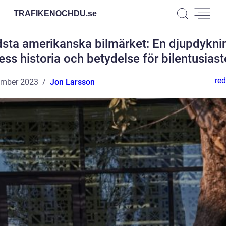
TRAFIKENOCHDU.
se
dsta amerikanska bilmärket: En djupdyknin
ess historia och betydelse för bilentusiast
red
ember 2023
Jon Larsson