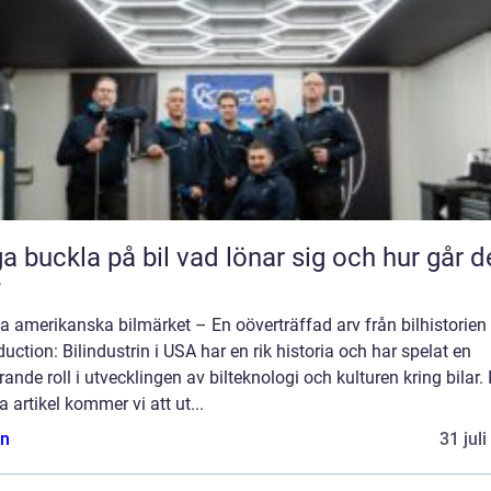
kla på bil vad lönar sig och hur går det
?
a amerikanska bilmärket – En oöverträffad arv från bilhistorien
duction: Bilindustrin i USA har en rik historia och har spelat en
ande roll i utvecklingen av bilteknologi och kulturen kring bilar. 
 artikel kommer vi att ut...
n
31 jul