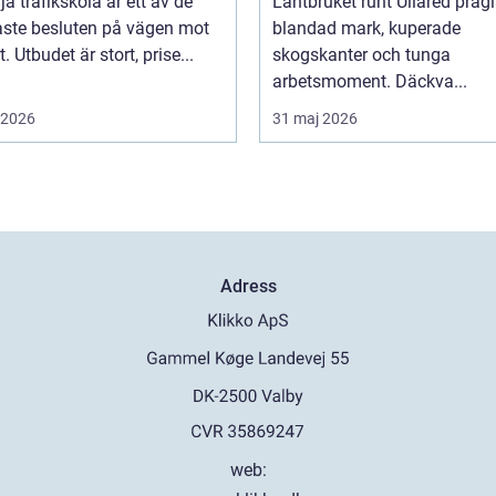
lja trafikskola är ett av de
Lantbruket runt Ullared präg
aste besluten på vägen mot
blandad mark, kuperade
. Utbudet är stort, prise...
skogskanter och tunga
arbetsmoment. Däckva...
i 2026
31 maj 2026
Adress
web: